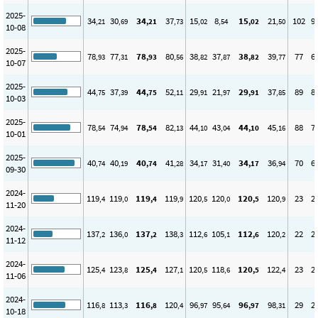
2025-
34
30
34
37
15
8
15
21
102
9
,21
,69
,21
,73
,02
,54
,02
,50
10-08
2025-
78
77
78
80
38
37
38
39
77
6
,93
,31
,93
,56
,82
,87
,82
,77
10-07
2025-
44
37
44
52
29
21
29
37
89
8
,75
,39
,75
,11
,91
,97
,91
,85
10-03
2025-
78
74
78
82
44
43
44
45
88
7
,54
,94
,54
,13
,10
,04
,10
,16
10-01
2025-
40
40
40
41
34
31
34
36
70
6
,74
,19
,74
,28
,17
,40
,17
,94
09-30
2024-
119
119
119
119
120
120
120
120
23
2
,4
,0
,4
,9
,5
,0
,5
,9
11-20
2024-
137
136
137
138
112
105
112
120
22
2
,2
,0
,2
,3
,6
,1
,6
,2
11-12
2024-
125
123
125
127
120
118
120
122
23
2
,4
,8
,4
,1
,5
,6
,5
,4
11-06
2024-
116
113
116
120
96
95
96
98
29
2
,8
,3
,8
,4
,97
,64
,97
,31
10-18