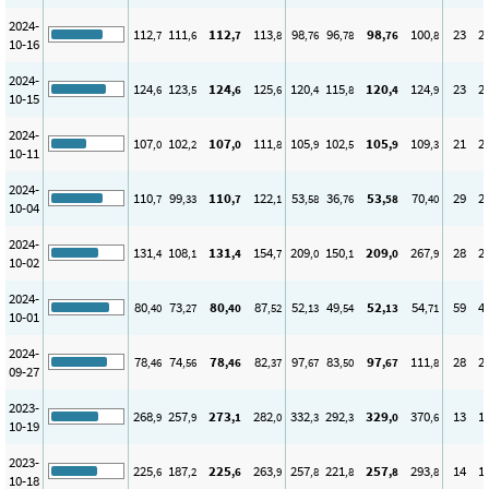
2024-
112
111
112
113
98
96
98
100
23
2
,7
,6
,7
,8
,76
,78
,76
,8
10-16
2024-
124
123
124
125
120
115
120
124
23
2
,6
,5
,6
,6
,4
,8
,4
,9
10-15
2024-
107
102
107
111
105
102
105
109
21
2
,0
,2
,0
,8
,9
,5
,9
,3
10-11
2024-
110
99
110
122
53
36
53
70
29
2
,7
,33
,7
,1
,58
,76
,58
,40
10-04
2024-
131
108
131
154
209
150
209
267
28
2
,4
,1
,4
,7
,0
,1
,0
,9
10-02
2024-
80
73
80
87
52
49
52
54
59
4
,40
,27
,40
,52
,13
,54
,13
,71
10-01
2024-
78
74
78
82
97
83
97
111
28
2
,46
,56
,46
,37
,67
,50
,67
,8
09-27
2023-
268
257
273
282
332
292
329
370
13
1
,9
,9
,1
,0
,3
,3
,0
,6
10-19
2023-
225
187
225
263
257
221
257
293
14
1
,6
,2
,6
,9
,8
,8
,8
,8
10-18