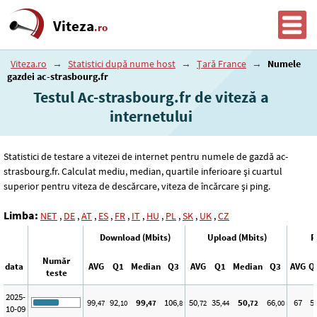
Viteza
.ro
Viteza.ro
→
Statistici după nume host
→
Țară France
→
Numele
gazdei ac-strasbourg.fr
Testul Ac-strasbourg.fr de viteză a
internetului
Statistici de testare a vitezei de internet pentru numele de gazdă ac-
strasbourg.fr. Calculat mediu, median, quartile inferioare și cuartul
superior pentru viteza de descărcare, viteza de încărcare și ping.
Limba:
NET
,
DE
,
AT
,
ES
,
FR
,
IT
,
HU
,
PL
,
SK
,
UK
,
CZ
Download (Mbits)
Upload (Mbits)
P
Număr
data
AVG
Q1
Median
Q3
AVG
Q1
Median
Q3
AVG
Q
teste
2025-
99
92
99
106
50
35
50
66
67
5
,47
,10
,47
,8
,72
,44
,72
,00
10-09