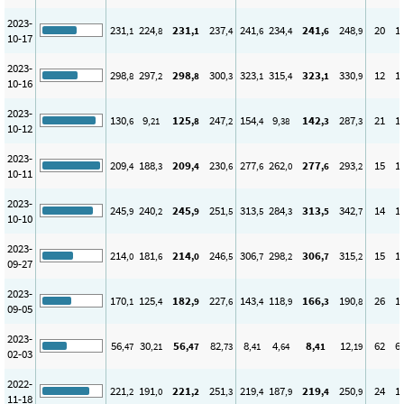
2023-
231
224
231
237
241
234
241
248
20
1
,1
,8
,1
,4
,6
,4
,6
,9
10-17
2023-
298
297
298
300
323
315
323
330
12
1
,8
,2
,8
,3
,1
,4
,1
,9
10-16
2023-
130
9
125
247
154
9
142
287
21
1
,6
,21
,8
,2
,4
,38
,3
,3
10-12
2023-
209
188
209
230
277
262
277
293
15
1
,4
,3
,4
,6
,6
,0
,6
,2
10-11
2023-
245
240
245
251
313
284
313
342
14
1
,9
,2
,9
,5
,5
,3
,5
,7
10-10
2023-
214
181
214
246
306
298
306
315
15
1
,0
,6
,0
,5
,7
,2
,7
,2
09-27
2023-
170
125
182
227
143
118
166
190
26
1
,1
,4
,9
,6
,4
,9
,3
,8
09-05
2023-
56
30
56
82
8
4
8
12
62
6
,47
,21
,47
,73
,41
,64
,41
,19
02-03
2022-
221
191
221
251
219
187
219
250
24
1
,2
,0
,2
,3
,4
,9
,4
,9
11-18