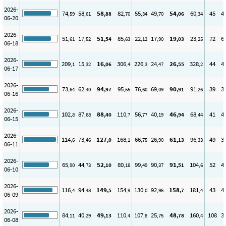
2026-
74
58
58
82
55
49
54
60
45
4
,59
,61
,88
,70
,34
,70
,06
,34
06-20
2026-
51
17
51
85
22
17
19
23
72
6
,61
,52
,54
,63
,12
,90
,03
,25
06-18
2026-
209
15
16
306
226
24
26
328
44
4
,1
,32
,06
,4
,3
,47
,55
,2
06-17
2026-
73
62
94
95
76
69
90
91
39
3
,64
,40
,97
,55
,60
,09
,91
,26
06-16
2026-
102
87
88
110
56
40
46
68
41
4
,8
,68
,40
,7
,77
,19
,94
,44
06-15
2026-
114
73
127
168
66
26
61
96
49
3
,6
,46
,0
,1
,75
,90
,13
,33
06-11
2026-
65
44
52
80
99
90
91
104
52
4
,90
,73
,10
,18
,49
,37
,51
,6
06-10
2026-
116
94
149
154
130
92
158
181
43
4
,4
,48
,5
,9
,0
,96
,7
,4
06-09
2026-
84
40
49
110
107
25
48
160
108
3
,11
,29
,13
,4
,8
,75
,78
,4
06-08