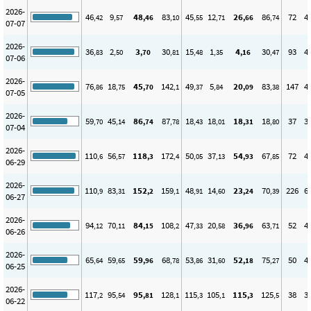
2026-
46
9
48
83
45
12
26
86
72
4
,42
,57
,46
,10
,55
,71
,66
,74
07-07
2026-
36
2
3
30
15
1
4
30
93
4
,83
,50
,70
,81
,48
,35
,16
,47
07-06
2026-
76
18
45
142
49
5
20
83
147
4
,86
,75
,70
,1
,37
,84
,09
,38
07-05
2026-
59
45
86
87
18
18
18
18
37
3
,70
,14
,74
,78
,43
,01
,31
,80
07-04
2026-
110
56
118
172
50
37
54
67
72
4
,6
,57
,3
,4
,05
,13
,93
,85
06-29
2026-
110
83
152
159
48
14
23
70
226
6
,9
,31
,2
,1
,91
,60
,24
,39
06-27
2026-
94
70
84
108
47
20
36
63
52
4
,12
,11
,15
,2
,33
,58
,96
,71
06-26
2026-
65
59
59
68
53
31
52
75
50
4
,64
,65
,96
,78
,86
,60
,18
,27
06-25
2026-
117
95
95
128
115
105
115
125
38
3
,2
,54
,81
,1
,3
,1
,3
,5
06-22