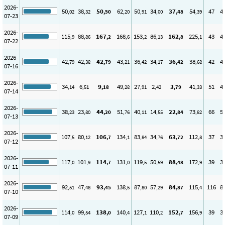
2026-
50
38
50
62
50
34
37
54
47
4
,02
,32
,50
,20
,91
,00
,48
,39
07-23
2026-
115
88
167
168
153
86
162
225
43
4
,9
,86
,2
,6
,2
,13
,8
,1
07-22
2026-
42
42
42
43
36
34
36
38
42
4
,79
,38
,79
,21
,42
,17
,42
,68
07-16
2026-
34
6
9
49
27
2
3
41
51
4
,14
,51
,18
,28
,91
,42
,79
,33
07-14
2026-
38
23
44
51
40
14
22
73
66
5
,23
,80
,20
,76
,11
,55
,84
,82
07-13
2026-
107
80
106
134
83
34
63
112
37
3
,5
,12
,7
,1
,84
,76
,72
,8
07-12
2026-
117
101
114
131
119
50
88
172
39
3
,0
,9
,7
,0
,5
,59
,48
,9
07-11
2026-
92
47
93
138
87
57
84
115
116
8
,51
,48
,45
,5
,80
,29
,87
,4
07-10
2026-
114
99
138
140
127
110
152
156
39
3
,0
,54
,0
,4
,1
,2
,7
,9
07-09