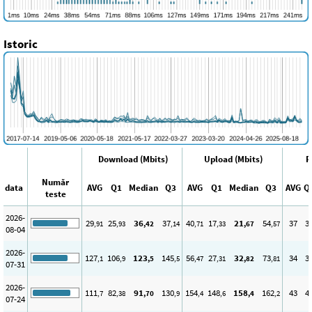
Istoric
Download (Mbits)
Upload (Mbits)
P
Număr
data
AVG
Q1
Median
Q3
AVG
Q1
Median
Q3
AVG
Q
teste
2026-
29
25
36
37
40
17
21
54
37
3
,91
,93
,42
,14
,71
,33
,67
,57
08-04
2026-
127
106
123
145
56
27
32
73
34
3
,1
,9
,5
,5
,47
,31
,82
,81
07-31
2026-
111
82
91
130
154
148
158
162
43
4
,7
,38
,70
,9
,4
,6
,4
,2
07-24