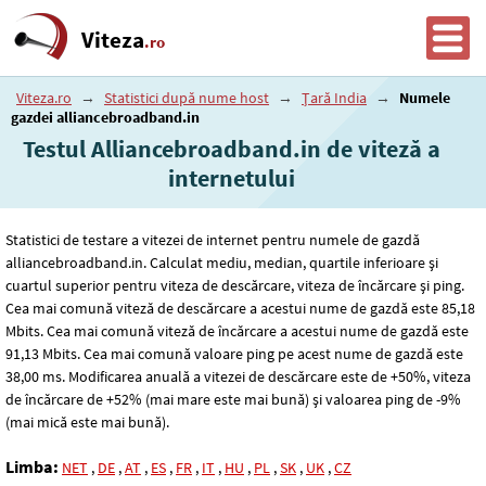
Viteza
.ro
Viteza.ro
→
Statistici după nume host
→
Țară India
→
Numele
gazdei alliancebroadband.in
Testul Alliancebroadband.in de viteză a
internetului
Statistici de testare a vitezei de internet pentru numele de gazdă
alliancebroadband.in. Calculat mediu, median, quartile inferioare și
cuartul superior pentru viteza de descărcare, viteza de încărcare și ping.
Cea mai comună viteză de descărcare a acestui nume de gazdă este 85
,18
Mbits. Cea mai comună viteză de încărcare a acestui nume de gazdă este
91
,13
Mbits. Cea mai comună valoare ping pe acest nume de gazdă este
38
,00
ms. Modificarea anuală a vitezei de descărcare este de +50%, viteza
de încărcare de +52% (mai mare este mai bună) și valoarea ping de -9%
(mai mică este mai bună).
Limba:
NET
,
DE
,
AT
,
ES
,
FR
,
IT
,
HU
,
PL
,
SK
,
UK
,
CZ