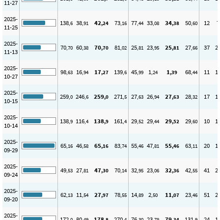
11-27
2025-
138
38
42
73
77
33
34
50
12
7
,6
,91
,24
,16
,44
,08
,38
,60
11-25
2025-
70
60
70
81
25
23
25
27
37
2
,70
,38
,70
,02
,81
,95
,81
,66
11-13
2025-
98
16
17
139
45
1
1
68
11
1
,63
,94
,27
,6
,99
,24
,39
,44
10-27
2025-
259
246
259
271
27
26
27
28
17
1
,0
,6
,0
,5
,63
,94
,63
,32
10-15
2025-
138
116
138
161
29
29
29
29
10
1
,9
,4
,9
,4
,52
,44
,52
,60
10-14
2025-
65
46
65
83
55
47
55
63
20
1
,16
,58
,16
,74
,46
,81
,46
,11
09-29
2025-
49
27
47
70
32
23
32
42
41
2
,53
,81
,30
,14
,95
,06
,36
,55
09-24
2025-
62
11
27
78
14
2
11
23
51
2
,13
,54
,97
,55
,89
,50
,07
,46
09-20
2025-
172
80
178
270
76
23
79
131
24
1
,0
,49
,8
,4
,30
,78
,34
,9