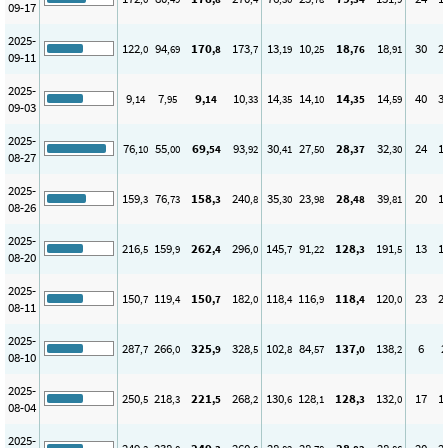
09-17
2025-
122
94
170
173
13
10
18
18
30
2
,0
,69
,8
,7
,19
,25
,76
,91
09-11
2025-
9
7
9
10
14
14
14
14
40
3
,14
,95
,14
,33
,35
,10
,35
,59
09-03
2025-
76
55
69
93
30
27
28
32
24
1
,10
,00
,54
,92
,41
,50
,37
,30
08-27
2025-
159
76
158
240
35
23
28
39
20
1
,3
,73
,3
,8
,30
,98
,48
,81
08-26
2025-
216
159
262
296
145
91
128
191
13
1
,5
,9
,4
,0
,7
,22
,3
,5
08-20
2025-
150
119
150
182
118
116
118
120
23
2
,7
,4
,7
,0
,4
,9
,4
,0
08-11
2025-
287
266
325
328
102
84
137
138
6
2
,7
,0
,9
,5
,8
,57
,0
,2
08-10
2025-
250
218
221
268
130
128
128
132
17
1
,5
,3
,5
,2
,6
,1
,3
,0
08-04
2025-