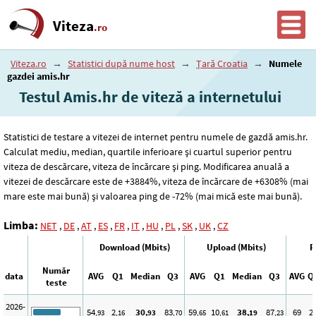
Viteza
.ro
Viteza.ro
→
Statistici după nume host
→
Țară Croatia
→
Numele
gazdei amis.hr
Testul Amis.hr de viteză a internetului
Statistici de testare a vitezei de internet pentru numele de gazdă amis.hr.
Calculat mediu, median, quartile inferioare și cuartul superior pentru
viteza de descărcare, viteza de încărcare și ping. Modificarea anuală a
vitezei de descărcare este de +3884%, viteza de încărcare de +6308% (mai
mare este mai bună) și valoarea ping de -72% (mai mică este mai bună).
Limba:
NET
,
DE
,
AT
,
ES
,
FR
,
IT
,
HU
,
PL
,
SK
,
UK
,
CZ
Download (Mbits)
Upload (Mbits)
P
Număr
data
AVG
Q1
Median
Q3
AVG
Q1
Median
Q3
AVG
Q
teste
2026-
54
2
30
83
59
10
38
87
69
2
,93
,16
,93
,70
,65
,61
,19
,23