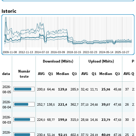
Istoric
Download (Mbits)
Upload (Mbits)
Pi
Număr
data
AVG
Q1
Median
Q3
AVG
Q1
Median
Q3
AVG
Q
teste
2026-
200
64
129
285
32
11
25
45
37
22
,8
,46
,8
,9
,42
,71
,98
,88
08-05
2026-
252
138
221
362
37
24
39
47
26
21
,7
,5
,4
,7
,13
,68
,07
,65
08-04
2026-
224
68
199
315
28
14
23
47
30
19
,0
,77
,8
,0
,58
,35
,79
,63
08-03
2026-
230
51
92
402
37
24
40
47
25
21
,4
,24
,15
,4
,72
,19
,09
,26