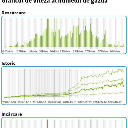
Graficul de viteză al numelui de gazdă
Descărcare
Istoric
Încărcare