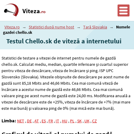
Viteza
.ro
Viteza.ro
→
Statistici după nume host
→
Țară Slovakia
→
Numele
gazdei chello.sk
Testul Chello.sk de viteză a internetului
Statistici de testare a vitezei de internet pentru numele de gazdă
chello.sk. Calculat mediu, median, quartile inferioare și cuartul superior
pentru viteza de descărcare, viteza de încărcare și ping. ISP UPC
Slovensko (Slovakia). Vitezele obișnuite de descărcare pe acest nume de
gazdă sunt 85
,18
Mbits and 46
,66
Mbits. Cea mai comună viteză de
încărcare a acestui nume de gazdă este 46
,66
Mbits. Cea mai comună
valoare ping pe acest nume de gazdă este 24
,00
ms. Modificarea anuală a
vitezei de descărcare este de +25%, viteza de încărcare de +7% (mai mare
este mai bună) și valoarea ping de 0% (mai mică este mai bună).
Limba:
NET
,
DE
,
AT
,
ES
,
FR
,
IT
,
HU
,
PL
,
SK
,
UK
,
CZ