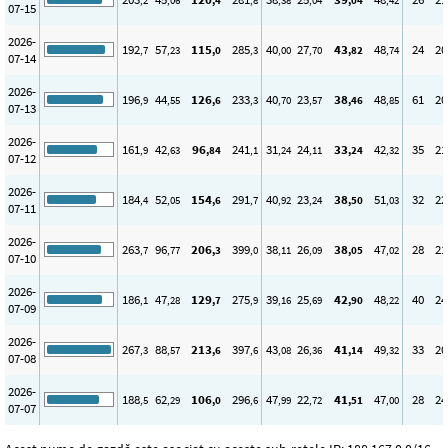
,2
,06
,4
,8
,38
,04
,04
,42
07-15
2026-
192
57
115
285
40
27
43
48
24
20
,7
,23
,0
,3
,00
,70
,82
,74
07-14
2026-
196
44
126
233
40
23
38
48
61
20
,9
,55
,6
,3
,70
,57
,46
,85
07-13
2026-
161
42
96
241
31
24
33
42
35
21
,9
,63
,84
,1
,24
,11
,24
,32
07-12
2026-
184
52
154
291
40
23
38
51
32
22
,4
,05
,6
,7
,92
,24
,50
,03
07-11
2026-
263
96
206
399
38
26
38
47
28
21
,7
,77
,3
,0
,11
,09
,05
,02
07-10
2026-
186
47
129
275
39
25
42
48
40
24
,1
,28
,7
,9
,16
,69
,90
,22
07-09
2026-
267
88
213
397
43
26
41
49
33
20
,3
,57
,6
,6
,08
,36
,14
,32
07-08
2026-
188
62
106
296
47
22
41
47
28
24
,5
,29
,0
,6
,99
,72
,51
,00
07-07