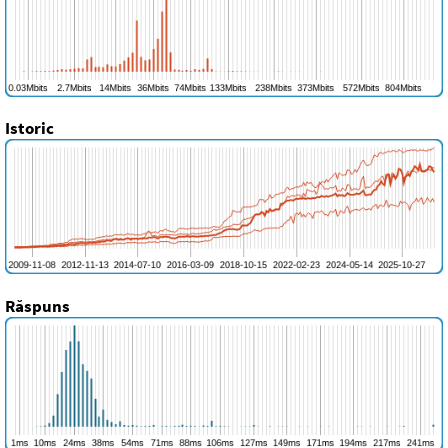
Istoric
Răspuns