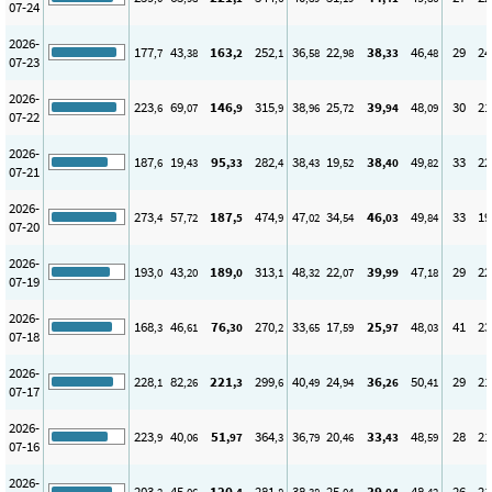
07-24
2026-
177
43
163
252
36
22
38
46
29
24
,7
,38
,2
,1
,58
,98
,33
,48
07-23
2026-
223
69
146
315
38
25
39
48
30
21
,6
,07
,9
,9
,96
,72
,94
,09
07-22
2026-
187
19
95
282
38
19
38
49
33
22
,6
,43
,33
,4
,43
,52
,40
,82
07-21
2026-
273
57
187
474
47
34
46
49
33
19
,4
,72
,5
,9
,02
,54
,03
,84
07-20
2026-
193
43
189
313
48
22
39
47
29
22
,0
,20
,0
,1
,32
,07
,99
,18
07-19
2026-
168
46
76
270
33
17
25
48
41
23
,3
,61
,30
,2
,65
,59
,97
,03
07-18
2026-
228
82
221
299
40
24
36
50
29
21
,1
,26
,3
,6
,49
,94
,26
,41
07-17
2026-
223
40
51
364
36
20
33
48
28
21
,9
,06
,97
,3
,79
,46
,43
,59
07-16
2026-
203
45
120
281
38
25
39
48
26
21