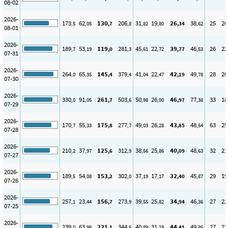
08-02
2026-
173
62
130
206
31
19
26
38
25
20
,5
,05
,7
,8
,82
,80
,34
,62
08-01
2026-
189
53
119
281
45
22
39
46
26
22
,7
,19
,0
,3
,61
,72
,77
,53
07-31
2026-
264
65
145
379
41
22
42
49
28
20
,0
,35
,4
,4
,04
,47
,19
,78
07-30
2026-
330
91
261
503
50
26
46
77
33
18
,0
,05
,7
,6
,98
,00
,97
,38
07-29
2026-
170
55
175
277
49
26
43
48
63
25
,7
,33
,8
,7
,03
,28
,85
,54
07-28
2026-
210
37
125
312
38
25
40
48
32
21
,2
,97
,6
,9
,56
,86
,09
,63
07-27
2026-
189
54
153
302
37
17
32
45
29
19
,5
,08
,2
,0
,19
,17
,40
,87
07-26
2026-
257
23
156
273
39
25
34
46
27
22
,1
,44
,7
,9
,55
,82
,94
,36
07-25
2026-
239
63
221
344
40
31
44
49
27
22
,0
,98
,1
,6
,89
,19
,41
,86