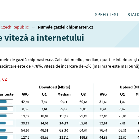
SPEED TEST
STATI
 Czech Republic
→
Numele gazdei chipmaster.cz
 viteză a internetului
numele de gazdă chipmaster.cz. Calculat mediu, median, quartile inferioare și
 descărcare este de +78%, viteza de încărcare de -2% (mai mare este mai bună
,
CZ
Download (Mbits)
Upload (Mb
r teste
AVG
Q1
Median
Q3
AVG
Q1
M
42
7
9
60
31
1
,40
,47
,01
,64
,68
,82
8
7
8
9
6
5
,35
,64
,35
,06
,41
,67
19
10
19
29
32
25
,95
,02
,95
,88
,69
,06
39
14
14
52
32
7
,53
,06
,87
,67
,84
,85
54
48
63
64
76
68
,10
,36
,70
,64
,44
,37
127
65
127
188
44
22
,2
,81
,2
,5
,55
,52