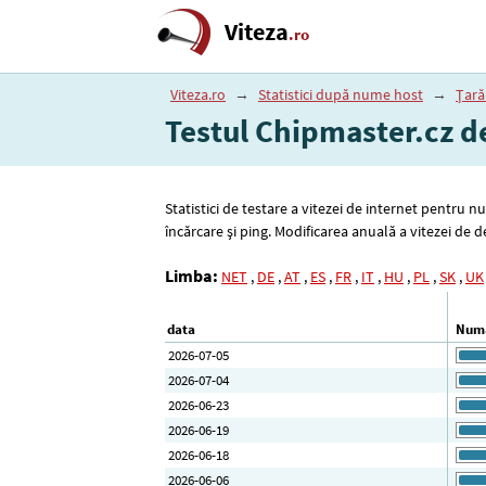
Viteza
.ro
Viteza.ro
→
Statistici după nume host
→
Țară
Testul Chipmaster.cz de
Statistici de testare a vitezei de internet pentru 
încărcare și ping. Modificarea anuală a vitezei de
Limba:
NET
,
DE
,
AT
,
ES
,
FR
,
IT
,
HU
,
PL
,
SK
,
UK
data
Numă
2026-07-05
2026-07-04
2026-06-23
2026-06-19
2026-06-18
2026-06-06