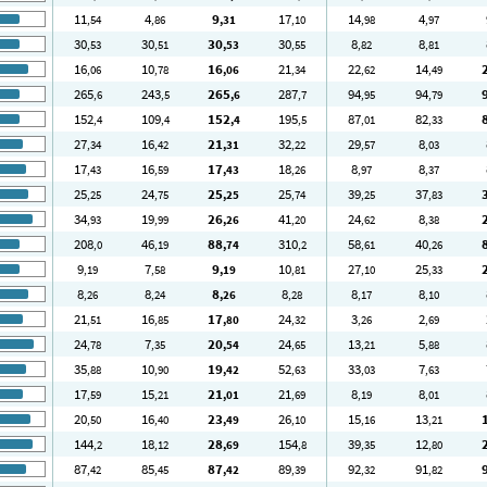
11
4
9
17
14
4
,54
,86
,31
,10
,98
,97
30
30
30
30
8
8
,53
,51
,53
,55
,82
,81
16
10
16
21
22
14
,06
,78
,06
,34
,62
,49
265
243
265
287
94
94
,6
,5
,6
,7
,95
,79
152
109
152
195
87
82
,4
,4
,4
,5
,01
,33
27
16
21
32
29
8
,34
,42
,31
,22
,57
,03
17
16
17
18
8
8
,43
,59
,43
,26
,97
,37
25
24
25
25
39
37
,25
,75
,25
,74
,25
,83
34
19
26
41
24
8
,93
,99
,26
,20
,62
,38
208
46
88
310
58
40
,0
,19
,74
,2
,61
,26
9
7
9
10
27
25
,19
,58
,19
,81
,10
,33
8
8
8
8
8
8
,26
,24
,26
,28
,17
,10
21
16
17
24
3
2
,51
,85
,80
,32
,26
,69
24
7
20
24
13
5
,78
,35
,54
,65
,21
,88
35
10
19
52
33
7
,88
,90
,42
,63
,03
,63
17
15
21
21
8
8
,59
,21
,01
,69
,19
,01
20
16
23
26
15
13
,50
,40
,49
,10
,16
,21
144
18
28
154
39
12
,2
,12
,69
,8
,35
,80
87
85
87
89
92
91
,42
,45
,42
,39
,32
,82