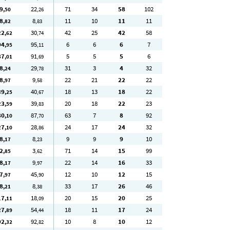
9
22
71
34
58
102
,50
,26
8
8
11
10
11
11
,82
,83
22
30
42
25
42
58
,62
,74
94
95
6
6
6
7
,95
,11
87
91
5
5
5
6
,01
,69
8
29
31
3
4
32
,24
,78
8
9
22
21
22
22
,97
,58
39
40
18
13
18
22
,25
,67
23
39
20
18
22
23
,59
,83
80
87
63
7
8
92
,10
,70
27
28
24
17
24
32
,10
,86
8
8
9
9
9
10
,17
,23
2
3
71
14
15
99
,85
,62
8
9
22
14
16
33
,17
,97
7
45
12
10
12
15
,97
,90
8
8
33
17
26
46
,21
,38
17
18
20
15
20
25
,11
,09
27
54
18
11
17
24
,89
,44
92
92
10
8
10
12
,32
,82