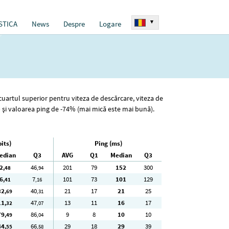
▾
STICA
News
Despre
Logare
 cuartul superior pentru viteza de descărcare, viteza de
) și valoarea ping de -74% (mai mică este mai bună).
its)
Ping (ms)
edian
Q3
AVG
Q1
Median
Q3
2
46
201
79
152
300
,48
,94
6
7
101
73
101
129
,41
,16
32
40
21
17
21
25
,69
,31
11
47
13
11
16
17
,32
,07
79
86
9
8
10
10
,49
,04
44
66
29
18
29
39
,55
,58