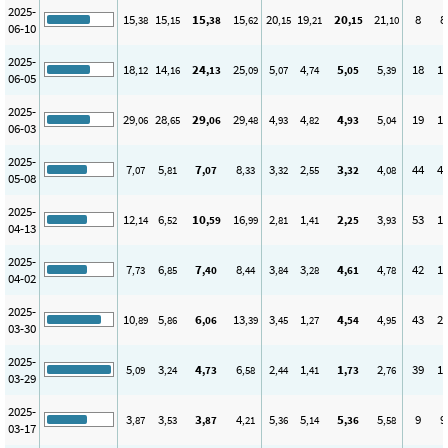
2025-
15
15
15
15
20
19
20
21
8
8
,38
,15
,38
,62
,15
,21
,15
,10
06-10
2025-
18
14
24
25
5
4
5
5
18
1
,12
,16
,13
,09
,07
,74
,05
,39
06-05
2025-
29
28
29
29
4
4
4
5
19
1
,06
,65
,06
,48
,93
,82
,93
,04
06-03
2025-
7
5
7
8
3
2
3
4
44
4
,07
,81
,07
,33
,32
,55
,32
,08
05-08
2025-
12
6
10
16
2
1
2
3
53
1
,14
,52
,59
,99
,81
,41
,25
,93
04-13
2025-
7
6
7
8
3
3
4
4
42
1
,73
,85
,40
,44
,84
,28
,61
,78
04-02
2025-
10
5
6
13
3
1
4
4
43
2
,89
,86
,06
,39
,45
,27
,54
,95
03-30
2025-
5
3
4
6
2
1
1
2
39
1
,09
,24
,73
,58
,44
,41
,73
,76
03-29
2025-
3
3
3
4
5
5
5
5
9
9
,87
,53
,87
,21
,36
,14
,36
,58
03-17