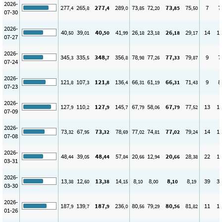
2026-
277
265
277
289
73
72
73
75
7
7
,4
,8
,4
,0
,85
,20
,85
,50
07-30
2026-
40
39
40
41
26
23
26
29
14
1
,50
,01
,50
,99
,18
,18
,18
,17
07-27
2026-
345
335
348
356
78
77
77
79
9
7
,3
,5
,7
,8
,98
,26
,33
,87
07-24
2026-
121
107
121
136
66
61
66
71
9
8
,8
,3
,8
,4
,31
,19
,31
,43
07-23
2026-
127
110
127
145
67
58
67
77
13
1
,9
,2
,9
,7
,79
,06
,79
,52
07-09
2026-
73
67
73
78
77
74
77
79
14
1
,32
,95
,32
,69
,02
,81
,02
,24
07-08
2026-
48
39
48
57
20
12
20
28
22
1
,44
,05
,44
,84
,66
,94
,66
,38
03-31
2026-
13
12
13
14
8
8
8
8
39
3
,38
,60
,38
,15
,10
,00
,10
,19
03-30
2026-
187
139
187
236
80
79
80
81
11
1
,9
,7
,9
,0
,56
,29
,56
,82
01-26