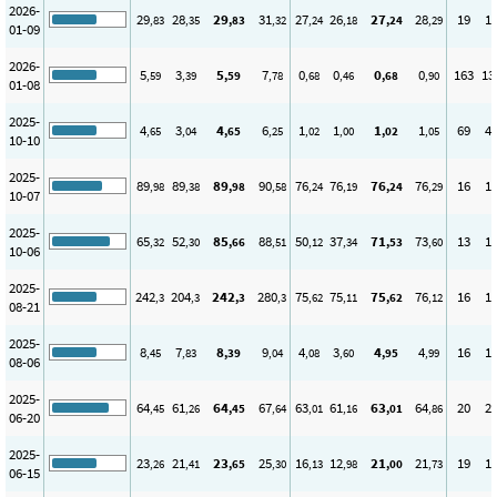
2026-
29
28
29
31
27
26
27
28
19
1
,83
,35
,83
,32
,24
,18
,24
,29
01-09
2026-
5
3
5
7
0
0
0
0
163
13
,59
,39
,59
,78
,68
,46
,68
,90
01-08
2025-
4
3
4
6
1
1
1
1
69
4
,65
,04
,65
,25
,02
,00
,02
,05
10-10
2025-
89
89
89
90
76
76
76
76
16
1
,98
,38
,98
,58
,24
,19
,24
,29
10-07
2025-
65
52
85
88
50
37
71
73
13
1
,32
,30
,66
,51
,12
,34
,53
,60
10-06
2025-
242
204
242
280
75
75
75
76
16
1
,3
,3
,3
,3
,62
,11
,62
,12
08-21
2025-
8
7
8
9
4
3
4
4
16
1
,45
,83
,39
,04
,08
,60
,95
,99
08-06
2025-
64
61
64
67
63
61
63
64
20
2
,45
,26
,45
,64
,01
,16
,01
,86
06-20
2025-
23
21
23
25
16
12
21
21
19
1
,26
,41
,65
,30
,13
,98
,00
,73
06-15