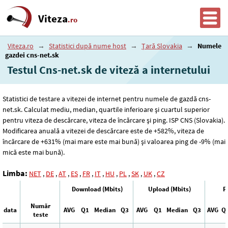
Viteza
.ro
Viteza.ro
→
Statistici după nume host
→
Țară Slovakia
→
Numele
gazdei cns-net.sk
Testul Cns-net.sk de viteză a internetului
Statistici de testare a vitezei de internet pentru numele de gazdă cns-
net.sk. Calculat mediu, median, quartile inferioare și cuartul superior
pentru viteza de descărcare, viteza de încărcare și ping. ISP CNS (Slovakia).
Modificarea anuală a vitezei de descărcare este de +582%, viteza de
încărcare de +631% (mai mare este mai bună) și valoarea ping de -9% (mai
mică este mai bună).
Limba:
NET
,
DE
,
AT
,
ES
,
FR
,
IT
,
HU
,
PL
,
SK
,
UK
,
CZ
Download (Mbits)
Upload (Mbits)
P
Număr
data
AVG
Q1
Median
Q3
AVG
Q1
Median
Q3
AVG
Q
teste