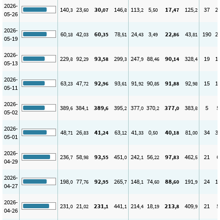
2026-
140
23
30
146
113
5
17
125
37
2
,3
,60
,07
,8
,2
,50
,47
,2
05-26
2026-
60
42
60
78
24
3
22
43
190
2
,18
,03
,35
,51
,43
,49
,86
,81
05-19
2026-
229
92
93
299
247
88
90
328
19
1
,8
,29
,58
,3
,9
,46
,14
,4
05-13
2026-
63
47
92
93
91
90
91
92
15
1
,23
,72
,96
,61
,92
,85
,88
,98
05-11
2026-
389
384
389
395
377
370
377
383
5
5
,6
,1
,6
,2
,0
,2
,0
,8
05-02
2026-
48
26
41
63
41
0
40
81
34
3
,71
,83
,24
,12
,33
,50
,18
,00
05-01
2026-
236
58
93
451
242
56
97
462
21
6
,7
,98
,55
,0
,1
,22
,83
,5
04-29
2026-
198
77
92
265
148
74
88
191
24
1
,0
,76
,95
,7
,1
,60
,60
,9
04-27
2026-
231
21
231
441
214
18
213
409
21
5
,0
,02
,1
,1
,4
,19
,8
,9
04-26