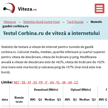
Viteza
.ro
Viteza.ro
→
Statistici după nume host
→
Țară Russia
→
Numele
gazdei corbina.ru
Testul Corbina.ru de viteză a internetului
Statistici de testare a vitezei de internet pentru numele de gazdă
corbina.ru. Calculat mediu, median, quartile inferioare și cuartul superior
pentru viteza de descărcare, viteza de încărcare și ping. Modificarea
anuală a vitezei de descărcare este de +61%, viteza de încărcare de +52%
(mai mare este mai bună) și valoarea ping de +57% (mai mică este mai
bună).
Limba:
NET
,
DE
,
AT
,
ES
,
FR
,
IT
,
HU
,
PL
,
SK
,
UK
,
CZ
Download (Mbits)
Upload (Mbits)
P
Număr
data
AVG
Q1
Median
Q3
AVG
Q1
Median
Q3
AVG
Q
teste