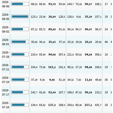
2026-
88
84
93
93
144
74
90
188
17
1
,02
,94
,70
,94
,7
,26
,57
,1
08-06
2026-
123
23
26
126
126
4
35
157
19
1
,3
,39
,09
,0
,5
,81
,39
,1
08-05
2026-
87
83
89
91
96
94
96
98
24
1
,12
,72
,69
,81
,14
,17
,47
,27
08-02
2026-
35
34
35
37
20
19
20
20
46
4
,65
,21
,65
,10
,25
,58
,25
,92
08-01
2026-
210
93
94
307
221
93
94
358
10
2
,4
,54
,08
,8
,8
,52
,68
,1
07-28
2026-
154
73
161
241
98
27
98
169
19
9
,6
,96
,2
,8
,31
,29
,48
,5
07-21
2026-
37
9
9
51
34
7
11
49
35
3
,29
,38
,48
,29
,32
,60
,83
,80
07-19
2026-
142
92
92
167
168
87
90
210
19
1
,7
,89
,94
,7
,5
,62
,18
,2
07-17
2026-
134
83
137
188
254
80
257
431
20
1
,4
,62
,3
,0
,8
,36
,2
,7
07-16