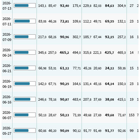
2026-
143
85
92
175
229
82
84
304
27
2
,1
,47
,40
,4
,8
,03
,63
,9
07-13
2026-
83
46
72
109
112
49
69
132
23
1
,05
,26
,81
,6
,2
,71
,55
,1
07-11
2026-
217
68
90
302
185
67
92
257
16
1
,0
,25
,96
,7
,7
,44
,15
,2
07-09
2026-
345
257
465
494
315
221
425
465
14
5
,6
,0
,2
,0
,8
,3
,7
,3
06-24
2026-
66
53
61
77
45
20
24
59
15
1
,98
,31
,12
,71
,26
,60
,12
,35
06-21
2026-
142
67
90
164
131
45
64
150
23
1
,0
,71
,25
,5
,4
,15
,14
,3
06-19
2026-
246
78
90
483
207
37
38
415
19
1
,6
,16
,87
,4
,8
,69
,08
,1
06-16
2026-
50
28
50
71
49
27
49
71
153
7
,13
,67
,13
,59
,68
,69
,68
,67
06-07
2026-
60
46
90
90
91
91
91
92
99
1
,85
,20
,09
,12
,77
,49
,77
,05
05-27