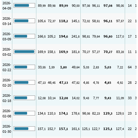
2026-
89
89
89
90
97
96
97
98
14
1
,99
,98
,99
,00
,08
,11
,08
,05
04-09
2026-
105
72
118
145
72
58
96
97
22
1
,6
,37
,2
,1
,02
,51
,11
,57
03-14
2026-
166
105
194
241
98
79
96
117
17
1
,5
,2
,6
,8
,81
,64
,80
,0
03-09
2026-
169
158
169
181
70
57
70
83
11
1
,9
,1
,9
,8
,27
,27
,27
,28
03-02
2026-
33
1
1
49
5
2
5
7
64
3
,55
,59
,80
,64
,03
,83
,03
,22
02-22
2026-
47
46
47
47
4
4
4
4
28
2
,13
,45
,13
,82
,85
,78
,85
,92
02-20
2026-
12
10
12
14
9
7
9
11
33
3
,08
,14
,08
,02
,43
,77
,43
,09
02-18
2026-
134
110
174
178
98
82
129
129
23
1
,5
,3
,1
,6
,08
,23
,3
,5
02-08
2026-
157
152
157
161
125
122
125
127
22
2
,1
,7
,1
,5
,1
,7
,1
,4
01-30