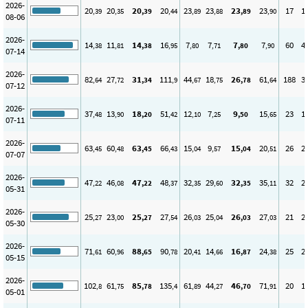
2026-
20
20
20
20
23
23
23
23
17
1
,39
,35
,39
,44
,89
,88
,89
,90
08-06
2026-
14
11
14
16
7
7
7
7
60
4
,38
,81
,38
,95
,80
,71
,80
,90
07-14
2026-
82
27
31
111
44
18
26
61
188
3
,64
,72
,34
,9
,67
,75
,78
,64
07-12
2026-
37
13
18
51
12
7
9
15
23
1
,48
,90
,20
,42
,10
,25
,50
,65
07-11
2026-
63
60
63
66
15
9
15
20
26
2
,45
,48
,45
,43
,04
,57
,04
,51
07-07
2026-
47
46
47
48
32
29
32
35
32
2
,22
,08
,22
,37
,35
,60
,35
,11
05-31
2026-
25
23
25
27
26
25
26
27
21
2
,27
,00
,27
,54
,03
,04
,03
,03
05-30
2026-
71
60
88
90
20
14
16
24
25
2
,61
,96
,65
,78
,41
,66
,87
,38
05-15
2026-
102
61
85
135
61
44
46
71
20
1
,8
,75
,78
,4
,89
,27
,70
,91
05-01