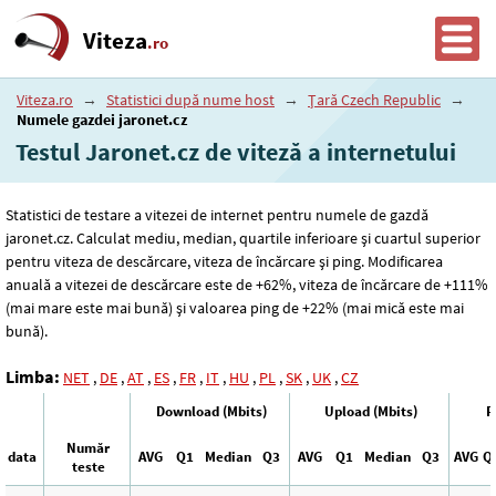
Viteza
.ro
Viteza.ro
→
Statistici după nume host
→
Țară Czech Republic
→
Numele gazdei jaronet.cz
Testul Jaronet.cz de viteză a internetului
Statistici de testare a vitezei de internet pentru numele de gazdă
jaronet.cz. Calculat mediu, median, quartile inferioare și cuartul superior
pentru viteza de descărcare, viteza de încărcare și ping. Modificarea
anuală a vitezei de descărcare este de +62%, viteza de încărcare de +111%
(mai mare este mai bună) și valoarea ping de +22% (mai mică este mai
bună).
Limba:
NET
,
DE
,
AT
,
ES
,
FR
,
IT
,
HU
,
PL
,
SK
,
UK
,
CZ
Download (Mbits)
Upload (Mbits)
P
Număr
data
AVG
Q1
Median
Q3
AVG
Q1
Median
Q3
AVG
Q
teste