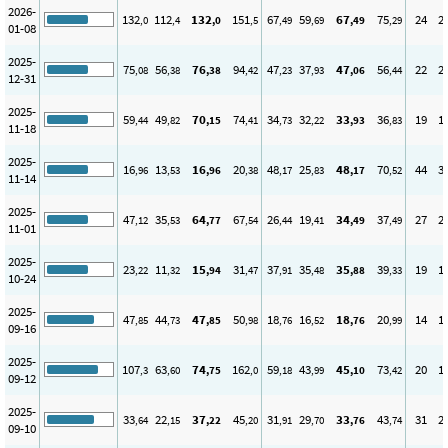
2026-
132
112
132
151
67
59
67
75
24
2
,0
,4
,0
,5
,49
,69
,49
,29
01-08
2025-
75
56
76
94
47
37
47
56
22
2
,08
,38
,38
,42
,23
,93
,06
,44
12-31
2025-
59
49
70
74
34
32
33
36
19
1
,44
,82
,15
,41
,73
,22
,93
,83
11-18
2025-
16
13
16
20
48
25
48
70
44
3
,96
,53
,96
,38
,17
,83
,17
,52
11-14
2025-
47
35
64
67
26
19
34
37
27
2
,12
,53
,77
,54
,44
,41
,49
,49
11-01
2025-
23
11
15
31
37
35
35
39
19
1
,22
,32
,94
,47
,91
,48
,88
,33
10-24
2025-
47
44
47
50
18
16
18
20
14
1
,85
,73
,85
,98
,76
,52
,76
,99
09-16
2025-
107
63
74
162
59
43
45
73
20
1
,3
,60
,75
,0
,18
,99
,10
,42
09-12
2025-
33
22
37
45
31
29
33
43
31
2
,64
,15
,22
,20
,91
,70
,76
,74
09-10