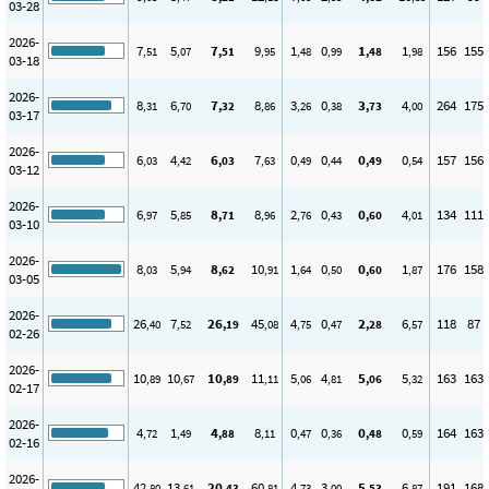
03-28
2026-
7
5
7
9
1
0
1
1
156
155
,51
,07
,51
,95
,48
,99
,48
,98
03-18
2026-
8
6
7
8
3
0
3
4
264
175
,31
,70
,32
,86
,26
,38
,73
,00
03-17
2026-
6
4
6
7
0
0
0
0
157
156
,03
,42
,03
,63
,49
,44
,49
,54
03-12
2026-
6
5
8
8
2
0
0
4
134
111
,97
,85
,71
,96
,76
,43
,60
,01
03-10
2026-
8
5
8
10
1
0
0
1
176
158
,03
,94
,62
,91
,64
,50
,60
,87
03-05
2026-
26
7
26
45
4
0
2
6
118
87
,40
,52
,19
,08
,75
,47
,28
,57
02-26
2026-
10
10
10
11
5
4
5
5
163
163
,89
,67
,89
,11
,06
,81
,06
,32
02-17
2026-
4
1
4
8
0
0
0
0
164
163
,72
,49
,88
,11
,47
,36
,48
,59
02-16
2026-
42
13
20
60
4
3
5
6
191
168
,80
,61
,43
,81
,73
,00
,53
,87