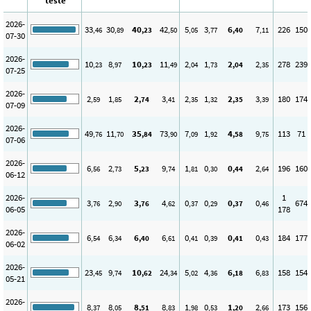
teste
2026-
33
30
40
42
5
3
6
7
226
150
,46
,89
,23
,50
,05
,77
,40
,11
07-30
2026-
10
8
10
11
2
1
2
2
278
239
,23
,97
,23
,49
,04
,73
,04
,35
07-25
2026-
2
1
2
3
2
1
2
3
180
174
,59
,85
,74
,41
,35
,32
,35
,39
07-09
2026-
49
11
35
73
7
1
4
9
113
71
,76
,70
,84
,90
,09
,92
,58
,75
07-06
2026-
6
2
5
9
1
0
0
2
196
160
,56
,73
,23
,74
,81
,30
,44
,64
06-12
2026-
1
3
2
3
4
0
0
0
0
674
,76
,90
,76
,62
,37
,29
,37
,46
06-05
178
2026-
6
6
6
6
0
0
0
0
184
177
,54
,34
,40
,61
,41
,39
,41
,43
06-02
2026-
23
9
10
24
5
4
6
6
158
154
,45
,74
,62
,34
,02
,36
,18
,83
05-21
2026-
8
8
8
8
1
0
1
2
173
156
,37
,05
,51
,83
,98
,53
,20
,66