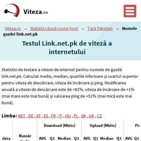
Viteza
.ro
Viteza.ro
→
Statistici după nume host
→
Țară Pakistan
→
Numele
gazdei link.net.pk
Testul Link.net.pk de viteză a
internetului
Statistici de testare a vitezei de internet pentru numele de gazdă
link.net.pk. Calculat mediu, median, quartile inferioare și cuartul superior
pentru viteza de descărcare, viteza de încărcare și ping. Modificarea
anuală a vitezei de descărcare este de +81%, viteza de încărcare de +1%
(mai mare este mai bună) și valoarea ping de +51% (mai mică este mai
bună).
Limba:
NET
,
DE
,
AT
,
ES
,
FR
,
IT
,
HU
,
PL
,
SK
,
UK
,
CZ
Download (Mbits)
Upload (Mbits)
Pin
Număr
data
AVG
Q1
Median
Q3
AVG
Q1
Median
Q3
AVG
Q1