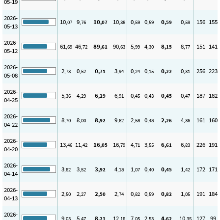
05-19
2026-
10
9
10
10
0
0
0
0
156
155
,07
,76
,07
,38
,59
,59
,59
,59
05-13
2026-
61
46
89
90
5
4
8
8
151
141
,69
,72
,61
,63
,99
,30
,15
,77
05-12
2026-
2
0
0
3
0
0
0
0
256
223
,73
,52
,71
,94
,24
,15
,22
,31
05-08
2026-
5
4
6
6
0
0
0
0
187
182
,36
,29
,29
,91
,45
,43
,45
,47
04-25
2026-
8
8
8
9
2
0
2
4
161
160
,70
,00
,92
,62
,58
,48
,26
,36
04-22
2026-
13
11
16
16
4
3
6
6
226
191
,46
,42
,05
,79
,71
,55
,61
,83
04-20
2026-
3
3
3
4
1
0
0
1
172
171
,82
,52
,92
,18
,07
,40
,45
,42
04-14
2026-
2
2
2
2
0
0
0
1
191
184
,50
,27
,50
,74
,82
,59
,82
,05
04-13
2026-
9
5
8
12
7
2
4
10
127
99
,03
,47
,21
,18
,05
,53
,62
,35