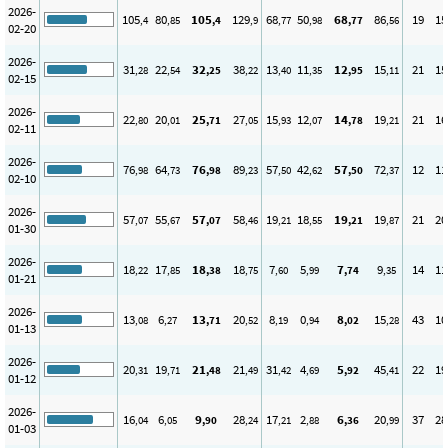
2026-
105
80
105
129
68
50
68
86
19
15
,4
,85
,4
,9
,77
,98
,77
,56
02-20
2026-
31
22
32
38
13
11
12
15
21
15
,28
,54
,25
,22
,40
,35
,95
,11
02-15
2026-
22
20
25
27
15
12
14
19
21
16
,80
,01
,71
,05
,93
,07
,78
,21
02-11
2026-
76
64
76
89
57
42
57
72
12
11
,98
,73
,98
,23
,50
,62
,50
,37
02-10
2026-
57
55
57
58
19
18
19
19
21
20
,07
,67
,07
,46
,21
,55
,21
,87
01-30
2026-
18
17
18
18
7
5
7
9
14
11
,22
,85
,38
,75
,60
,99
,74
,35
01-21
2026-
13
6
13
20
8
0
8
15
43
10
,08
,27
,71
,52
,19
,94
,02
,28
01-13
2026-
20
19
21
21
31
4
5
45
22
19
,31
,71
,48
,49
,42
,69
,92
,41
01-12
2026-
16
6
9
28
17
2
6
20
37
28
,04
,05
,90
,24
,21
,88
,36
,99
01-03