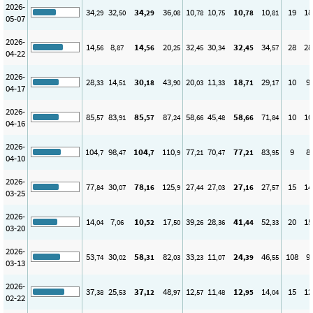
2026-
34
32
34
36
10
10
10
10
19
18
,29
,50
,29
,08
,78
,75
,78
,81
05-07
2026-
14
8
14
20
32
30
32
34
28
28
,56
,87
,56
,25
,45
,34
,45
,57
04-22
2026-
28
14
30
43
20
11
18
29
10
9
,33
,51
,18
,90
,03
,33
,71
,17
04-17
2026-
85
83
85
87
58
45
58
71
10
10
,57
,91
,57
,24
,66
,48
,66
,84
04-16
2026-
104
98
104
110
77
70
77
83
9
8
,7
,47
,7
,9
,21
,47
,21
,95
04-10
2026-
77
30
78
125
27
27
27
27
15
14
,84
,07
,16
,9
,44
,03
,16
,57
03-25
2026-
14
7
10
17
39
28
41
52
20
15
,04
,06
,52
,50
,26
,36
,44
,33
03-20
2026-
53
30
58
82
33
11
24
46
108
9
,74
,02
,31
,03
,23
,07
,39
,55
03-13
2026-
37
25
37
48
12
11
12
14
15
12
,38
,53
,12
,97
,57
,48
,95
,04
02-22