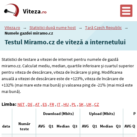
Viteza
.ro
Viteza.ro
→
Statistici după nume host
→
Țară Czech Republic
→
Numele gazdei miramo.cz
Testul Miramo.cz de viteză a internetului
Statistici de testare a vitezei de internet pentru numele de gazdă
miramo.cz. Calculat mediu, median, quartile inferioare și cuartul superior
pentru viteza de descărcare, viteza de încărcare și ping. Modificarea
anuală a vitezei de descărcare este de +123%, viteza de încărcare de
+132% (mai mare este mai bună) și valoarea ping de -21% (mai mică este
mai bună).
Limba:
NET
,
DE
,
AT
,
ES
,
FR
,
IT
,
HU
,
PL
,
SK
,
UK
,
CZ
Download (Mbits)
Upload (Mbits)
Pi
Număr
data
AVG
Q1
Median
Q3
AVG
Q1
Median
Q3
AVG
Q
teste