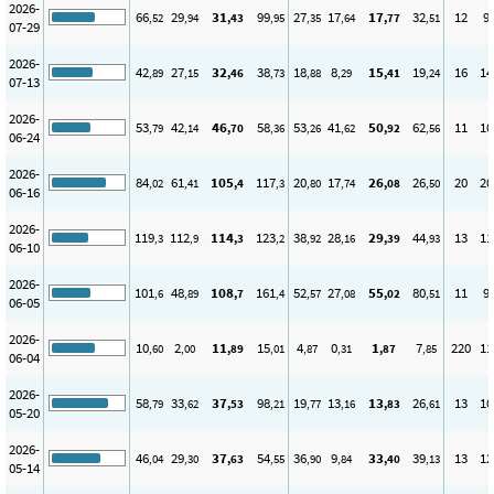
2026-
66
29
31
99
27
17
17
32
12
9
,52
,94
,43
,95
,35
,64
,77
,51
07-29
2026-
42
27
32
38
18
8
15
19
16
14
,89
,15
,46
,73
,88
,29
,41
,24
07-13
2026-
53
42
46
58
53
41
50
62
11
10
,79
,14
,70
,36
,26
,62
,92
,56
06-24
2026-
84
61
105
117
20
17
26
26
20
20
,02
,41
,4
,3
,80
,74
,08
,50
06-16
2026-
119
112
114
123
38
28
29
44
13
11
,3
,9
,3
,2
,92
,16
,39
,93
06-10
2026-
101
48
108
161
52
27
55
80
11
9
,6
,89
,7
,4
,57
,08
,02
,51
06-05
2026-
10
2
11
15
4
0
1
7
220
11
,60
,00
,89
,01
,87
,31
,87
,85
06-04
2026-
58
33
37
98
19
13
13
26
13
10
,79
,62
,53
,21
,77
,16
,83
,61
05-20
2026-
46
29
37
54
36
9
33
39
13
12
,04
,30
,63
,55
,90
,84
,40
,13
05-14