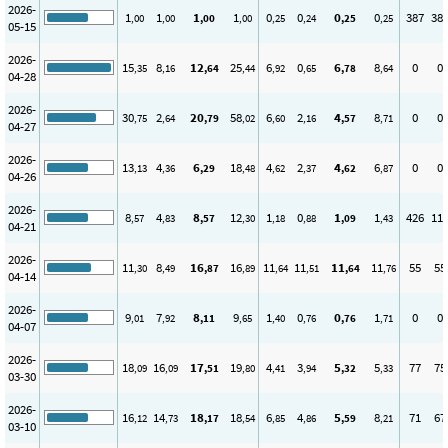
2026-
1
1
1
1
0
0
0
0
387
38
,00
,00
,00
,00
,25
,24
,25
,25
05-15
2026-
15
8
12
25
6
0
6
8
0
0
,35
,16
,64
,44
,92
,65
,78
,64
04-28
2026-
30
2
20
58
6
2
4
8
0
0
,75
,64
,79
,02
,60
,16
,57
,71
04-27
2026-
13
4
6
18
4
2
4
6
0
0
,13
,36
,29
,48
,62
,37
,62
,87
04-26
2026-
8
4
8
12
1
0
1
1
426
11
,57
,83
,57
,30
,18
,88
,09
,43
04-21
2026-
11
8
16
16
11
11
11
11
55
55
,30
,49
,87
,89
,64
,51
,64
,76
04-14
2026-
9
7
8
9
1
0
0
1
0
0
,01
,92
,11
,65
,40
,76
,76
,71
04-07
2026-
18
16
17
19
4
3
5
5
77
75
,09
,09
,51
,80
,41
,94
,32
,33
03-30
2026-
16
14
18
18
6
4
5
8
71
67
,12
,73
,17
,54
,85
,86
,59
,21
03-10