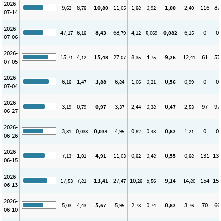
2026-
9
8
10
11
1
0
1
2
116
87
,62
,78
,80
,05
,88
,92
,00
,40
07-14
2026-
47
6
8
68
4
0
0
6
0
0
,17
,18
,43
,79
,12
,069
,082
,15
07-06
2026-
15
4
15
27
8
4
9
12
61
57
,71
,12
,48
,07
,35
,75
,26
,41
07-05
2026-
6
1
3
6
1
0
0
0
0
0
,18
,47
,88
,84
,06
,21
,56
,99
07-04
2026-
3
0
0
3
2
0
0
2
97
97
,19
,79
,97
,37
,44
,38
,47
,53
06-27
2026-
3
0
0
4
0
0
0
1
0
0
,31
,033
,034
,95
,82
,43
,82
,21
06-26
2026-
7
1
4
11
0
0
0
0
131
13
,13
,01
,91
,03
,82
,48
,55
,88
06-15
2026-
17
7
13
27
10
5
9
14
154
15
,53
,81
,41
,47
,28
,56
,14
,80
06-13
2026-
5
4
5
5
2
0
0
3
70
66
,03
,43
,67
,95
,73
,74
,82
,76
06-10