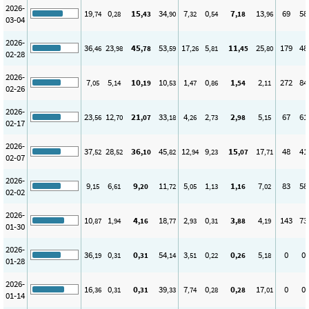
2026-
19
0
15
34
7
0
7
13
69
58
,74
,28
,43
,90
,32
,54
,18
,96
03-04
2026-
36
23
45
53
17
5
11
25
179
48
,46
,98
,78
,59
,26
,81
,45
,80
02-28
2026-
7
5
10
10
1
0
1
2
272
84
,05
,14
,19
,53
,47
,86
,54
,11
02-26
2026-
23
12
21
33
4
2
2
5
67
61
,56
,70
,07
,18
,26
,73
,98
,15
02-17
2026-
37
28
36
45
12
9
15
17
48
41
,52
,52
,10
,82
,94
,23
,07
,71
02-07
2026-
9
6
9
11
5
1
1
7
83
58
,15
,61
,20
,72
,05
,13
,16
,02
02-02
2026-
10
1
4
18
2
0
3
4
143
73
,87
,94
,16
,77
,93
,31
,88
,19
01-30
2026-
36
0
0
54
3
0
0
5
0
0
,19
,31
,31
,14
,51
,22
,26
,18
01-28
2026-
16
0
0
39
7
0
0
17
0
0
,36
,31
,31
,33
,74
,28
,28
,01
01-14