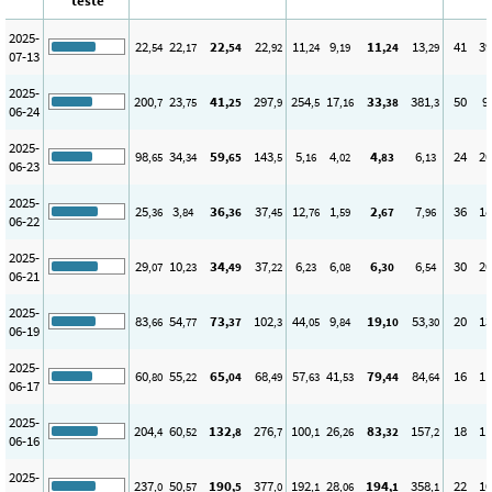
teste
2025-
22
22
22
22
11
9
11
13
41
39
,54
,17
,54
,92
,24
,19
,24
,29
07-13
2025-
200
23
41
297
254
17
33
381
50
9
,7
,75
,25
,9
,5
,16
,38
,3
06-24
2025-
98
34
59
143
5
4
4
6
24
20
,65
,34
,65
,5
,16
,02
,83
,13
06-23
2025-
25
3
36
37
12
1
2
7
36
18
,36
,84
,36
,45
,76
,59
,67
,96
06-22
2025-
29
10
34
37
6
6
6
6
30
20
,07
,23
,49
,22
,23
,08
,30
,54
06-21
2025-
83
54
73
102
44
9
19
53
20
13
,66
,77
,37
,3
,05
,84
,10
,30
06-19
2025-
60
55
65
68
57
41
79
84
16
11
,80
,22
,04
,49
,63
,53
,44
,64
06-17
2025-
204
60
132
276
100
26
83
157
18
11
,4
,52
,8
,7
,1
,26
,32
,2
06-16
2025-
237
50
190
377
192
28
194
358
22
10
,0
,57
,5
,0
,1
,06
,1
,1