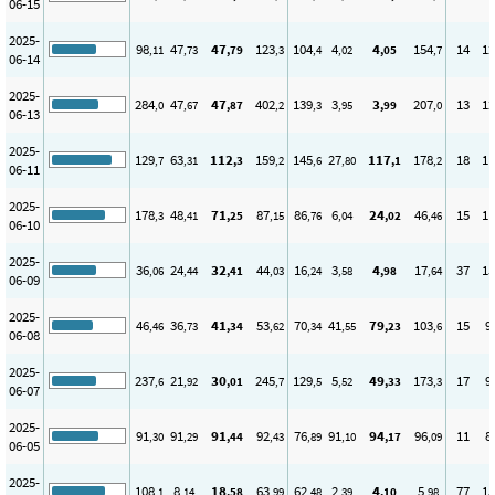
06-15
2025-
98
47
47
123
104
4
4
154
14
12
,11
,73
,79
,3
,4
,02
,05
,7
06-14
2025-
284
47
47
402
139
3
3
207
13
12
,0
,67
,87
,2
,3
,95
,99
,0
06-13
2025-
129
63
112
159
145
27
117
178
18
11
,7
,31
,3
,2
,6
,80
,1
,2
06-11
2025-
178
48
71
87
86
6
24
46
15
11
,3
,41
,25
,15
,76
,04
,02
,46
06-10
2025-
36
24
32
44
16
3
4
17
37
15
,06
,44
,41
,03
,24
,58
,98
,64
06-09
2025-
46
36
41
53
70
41
79
103
15
9
,46
,73
,34
,62
,34
,55
,23
,6
06-08
2025-
237
21
30
245
129
5
49
173
17
9
,6
,92
,01
,7
,5
,52
,33
,3
06-07
2025-
91
91
91
92
76
91
94
96
11
8
,30
,29
,44
,43
,89
,10
,17
,09
06-05
2025-
108
8
18
63
62
2
4
5
77
15
,1
,14
,58
,99
,48
,39
,10
,98