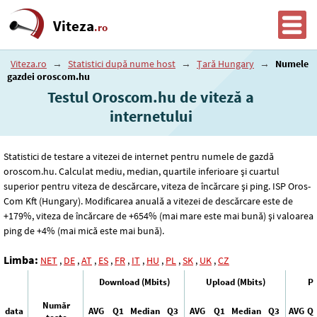
Viteza
.ro
Viteza.ro
→
Statistici după nume host
→
Țară Hungary
→
Numele
gazdei oroscom.hu
Testul Oroscom.hu de viteză a
internetului
Statistici de testare a vitezei de internet pentru numele de gazdă
oroscom.hu. Calculat mediu, median, quartile inferioare și cuartul
superior pentru viteza de descărcare, viteza de încărcare și ping. ISP Oros-
Com Kft (Hungary). Modificarea anuală a vitezei de descărcare este de
+179%, viteza de încărcare de +654% (mai mare este mai bună) și valoarea
ping de +4% (mai mică este mai bună).
Limba:
NET
,
DE
,
AT
,
ES
,
FR
,
IT
,
HU
,
PL
,
SK
,
UK
,
CZ
Download (Mbits)
Upload (Mbits)
Pi
Număr
data
AVG
Q1
Median
Q3
AVG
Q1
Median
Q3
AVG
Q