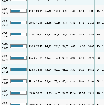
06-03
2025-
140
89
95
168
6
4
6
8
15
13
,2
,92
,72
,2
,92
,51
,21
,97
06-02
2025-
58
41
52
69
8
6
8
11
18
18
,61
,94
,48
,16
,73
,41
,78
,10
06-01
2025-
32
24
31
40
33
4
5
48
19
14
,67
,40
,82
,51
,70
,91
,87
,58
05-31
2025-
198
39
44
285
92
5
12
68
15
11
,5
,46
,32
,9
,09
,67
,90
,07
05-30
2025-
135
31
41
160
92
3
6
99
28
13
,8
,87
,57
,6
,88
,99
,20
,70
05-29
2025-
115
34
43
92
63
5
9
86
24
13
,3
,44
,04
,83
,77
,30
,20
,52
05-28
2025-
191
25
51
73
80
4
6
12
58
16
,0
,23
,33
,49
,22
,37
,94
,92
05-27
2025-
53
50
53
57
32
11
31
53
16
14
,54
,06
,59
,07
,68
,14
,57
,11
05-26
2025-
59
56
64
68
50
11
47
86
14
10
,94
,45
,98
,47
,32
,49
,60
,43