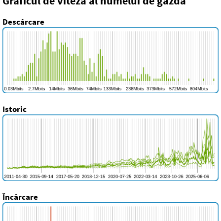
Graficul de viteză al numelui de gazdă
Descărcare
Istoric
Încărcare