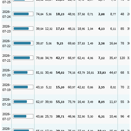
07-25
2026-
74
5
18
48
37
0
2
8
48
20
,84
,36
,23
,91
,58
,71
,88
,77
07-24
2026-
39
12
17
46
18
1
4
6
85
39
,54
,32
,63
,21
,95
,04
,13
,11
07-23
2026-
39
5
9
69
37
1
2
16
78
30
,87
,06
,25
,60
,83
,49
,58
,64
07-22
2026-
79
34
42
66
62
4
7
35
120
32
,88
,79
,77
,97
,41
,06
,12
,47
07-21
2026-
81
30
54
74
43
16
33
44
68
51
,51
,48
,02
,16
,79
,81
,83
,67
07-20
2026-
43
5
15
60
42
0
2
8
70
22
,10
,22
,20
,97
,82
,86
,55
,02
07-19
2026-
62
39
55
75
16
3
8
11
55
34
,07
,93
,33
,79
,40
,49
,05
,57
07-18
2026-
43
25
38
46
32
5
6
10
96
45
,86
,73
,71
,96
,90
,30
,31
,46
07-17
2026-
65
17
39
75
27
4
10
15
48
28