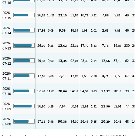
,55
,22
,73
,82
,19
,38
,12
,49
07-16
2026-
26
15
22
31
10
3
7
9
49
35
,92
,27
,19
,59
,73
,22
,86
,86
07-15
2026-
17
6
9
18
5
1
2
7
46
28
,56
,09
,59
,34
,95
,02
,63
,86
07-14
2026-
26
9
12
22
17
3
7
19
230
26
,10
,25
,62
,31
,70
,33
,76
,87
07-13
2026-
49
9
13
92
28
2
12
37
62
32
,93
,00
,35
,04
,36
,14
,66
,16
07-12
2026-
17
6
7
17
7
2
4
7
67
43
,18
,86
,73
,82
,50
,70
,71
,77
07-11
2026-
123
11
20
141
94
8
17
101
39
23
,8
,89
,64
,8
,98
,83
,32
,8
07-10
2026-
36
5
7
50
32
1
11
32
77
39
,80
,29
,94
,36
,86
,32
,90
,96
07-09
2026-
57
5
90
94
26
5
10
50
48
16
,18
,98
,38
,30
,49
,35
,29
,45
07-08