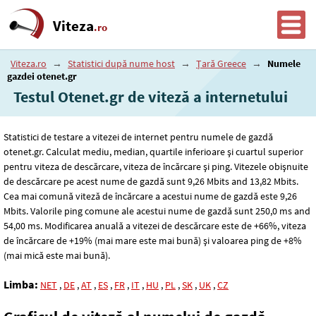
Viteza
.ro
Viteza.ro
→
Statistici după nume host
→
Țară Greece
→
Numele
gazdei otenet.gr
Testul Otenet.gr de viteză a internetului
Statistici de testare a vitezei de internet pentru numele de gazdă
otenet.gr. Calculat mediu, median, quartile inferioare și cuartul superior
pentru viteza de descărcare, viteza de încărcare și ping. Vitezele obișnuite
de descărcare pe acest nume de gazdă sunt 9
,26
Mbits and 13
,82
Mbits.
Cea mai comună viteză de încărcare a acestui nume de gazdă este 9
,26
Mbits. Valorile ping comune ale acestui nume de gazdă sunt 250
,0
ms and
54
,00
ms. Modificarea anuală a vitezei de descărcare este de +66%, viteza
de încărcare de +19% (mai mare este mai bună) și valoarea ping de +8%
(mai mică este mai bună).
Limba:
NET
,
DE
,
AT
,
ES
,
FR
,
IT
,
HU
,
PL
,
SK
,
UK
,
CZ