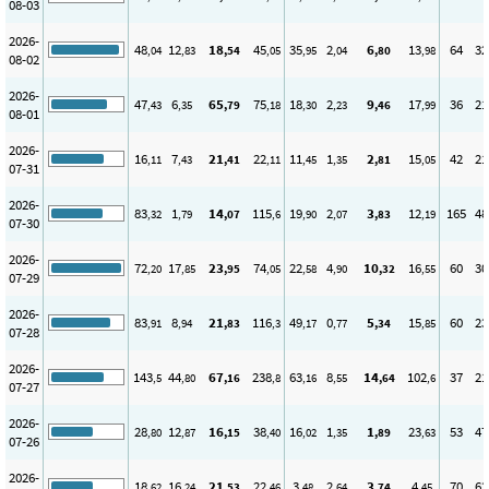
08-03
2026-
48
12
18
45
35
2
6
13
64
32
,04
,83
,54
,05
,95
,04
,80
,98
08-02
2026-
47
6
65
75
18
2
9
17
36
21
,43
,35
,79
,18
,30
,23
,46
,99
08-01
2026-
16
7
21
22
11
1
2
15
42
21
,11
,43
,41
,11
,45
,35
,81
,05
07-31
2026-
83
1
14
115
19
2
3
12
165
48
,32
,79
,07
,6
,90
,07
,83
,19
07-30
2026-
72
17
23
74
22
4
10
16
60
30
,20
,85
,95
,05
,58
,90
,32
,55
07-29
2026-
83
8
21
116
49
0
5
15
60
23
,91
,94
,83
,3
,17
,77
,34
,85
07-28
2026-
143
44
67
238
63
8
14
102
37
21
,5
,80
,16
,8
,16
,55
,64
,6
07-27
2026-
28
12
16
38
16
1
1
23
53
47
,80
,87
,15
,40
,02
,35
,89
,63
07-26
2026-
18
16
21
22
3
2
3
4
70
63
,62
,24
,53
,46
,48
,64
,74
,45