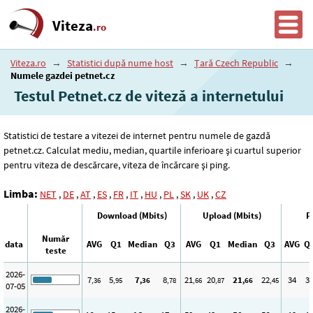
Viteza
.ro
Viteza.ro
→
Statistici după nume host
→
Țară Czech Republic
→
Numele gazdei petnet.cz
Testul Petnet.cz de viteză a internetului
Statistici de testare a vitezei de internet pentru numele de gazdă
petnet.cz. Calculat mediu, median, quartile inferioare și cuartul superior
pentru viteza de descărcare, viteza de încărcare și ping.
Limba:
NET
,
DE
,
AT
,
ES
,
FR
,
IT
,
HU
,
PL
,
SK
,
UK
,
CZ
Download (Mbits)
Upload (Mbits)
P
Număr
data
AVG
Q1
Median
Q3
AVG
Q1
Median
Q3
AVG
Q
teste
2026-
7
5
7
8
21
20
21
22
34
3
,36
,95
,36
,78
,66
,87
,66
,45
07-05
2026-