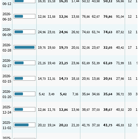
16
15
16
17
50
43
50
56
12
1
,31
,18
,31
,44
,12
,58
,12
,66
06-12
2026-
12
11
12
13
76
62
76
91
12
1
,56
,58
,56
,55
,86
,67
,86
,04
06-10
2026-
24
23
24
26
74
61
74
87
12
1
,96
,01
,96
,92
,63
,74
,63
,52
06-09
2026-
19
19
19
20
32
23
32
40
17
1
,75
,50
,75
,01
,05
,67
,05
,42
02-28
2026-
21
19
21
23
61
51
61
71
11
9
,25
,43
,25
,06
,69
,39
,69
,99
02-27
2026-
14
11
14
18
20
13
20
27
11
1
,73
,31
,73
,15
,91
,85
,91
,98
02-15
2026-
5
3
5
7
35
34
35
36
33
3
,42
,49
,42
,35
,64
,55
,64
,72
01-20
2025-
12
11
12
13
38
37
38
40
20
1
,86
,75
,86
,98
,67
,03
,67
,32
12-24
2025-
20
19
20
21
41
37
41
46
12
9
,22
,24
,22
,20
,75
,18
,75
,33
11-02
2025-