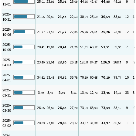
25
23
25
26
44
41
44
48
9
8
,01
,92
,01
,09
,85
,47
,85
,23
11-01
2025-
21
20
21
22
30
25
30
35
12
1
,55
,56
,55
,53
,64
,59
,64
,69
10-31
2025-
21
21
21
22
25
24
25
25
12
1
,77
,18
,77
,35
,26
,61
,26
,92
10-06
2025-
20
19
20
21
51
43
51
59
7
7
,41
,07
,41
,75
,51
,12
,51
,90
10-05
2025-
23
21
23
26
126
84
126
168
9
9
,60
,06
,60
,15
,5
,27
,5
,7
04-03
2025-
34
33
34
35
70
60
70
79
10
1
,62
,45
,62
,78
,19
,65
,19
,74
04-01
2025-
3
3
3
3
13
12
13
14
33
3
,49
,47
,49
,51
,46
,73
,46
,19
03-31
2025-
26
26
26
27
73
63
73
83
9
9
,85
,50
,85
,20
,54
,93
,54
,15
03-30
2025-
28
27
28
28
33
31
33
36
11
1
,03
,88
,03
,17
,97
,38
,97
,56
02-02
2024-