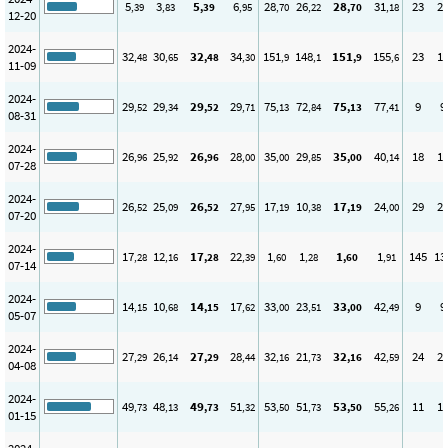
5
3
5
6
28
26
28
31
23
2
,39
,83
,39
,95
,70
,22
,70
,18
12-20
2024-
32
30
32
34
151
148
151
155
23
1
,48
,65
,48
,30
,9
,1
,9
,6
11-09
2024-
29
29
29
29
75
72
75
77
9
9
,52
,34
,52
,71
,13
,84
,13
,41
08-31
2024-
26
25
26
28
35
29
35
40
18
1
,96
,92
,96
,00
,00
,85
,00
,14
07-28
2024-
26
25
26
27
17
10
17
24
29
2
,52
,09
,52
,95
,19
,38
,19
,00
07-20
2024-
17
12
17
22
1
1
1
1
145
13
,28
,16
,28
,39
,60
,28
,60
,91
07-14
2024-
14
10
14
17
33
23
33
42
9
9
,15
,68
,15
,62
,00
,51
,00
,49
05-07
2024-
27
26
27
28
32
21
32
42
24
2
,29
,14
,29
,44
,16
,73
,16
,59
04-08
2024-
49
48
49
51
53
51
53
55
11
1
,73
,13
,73
,32
,50
,73
,50
,26
01-15