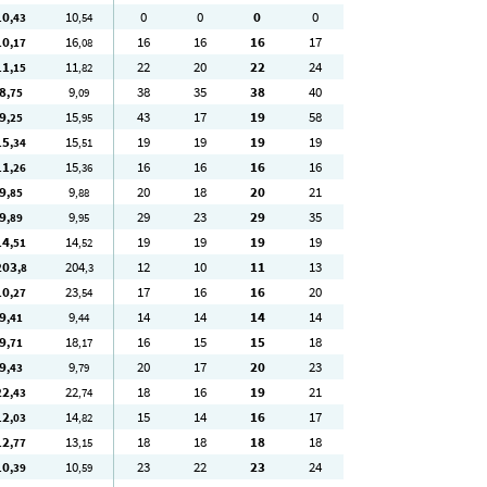
10
10
0
0
0
0
,43
,54
10
16
16
16
16
17
,17
,08
11
11
22
20
22
24
,15
,82
8
9
38
35
38
40
,75
,09
9
15
43
17
19
58
,25
,95
15
15
19
19
19
19
,34
,51
11
15
16
16
16
16
,26
,36
9
9
20
18
20
21
,85
,88
9
9
29
23
29
35
,89
,95
14
14
19
19
19
19
,51
,52
203
204
12
10
11
13
,8
,3
10
23
17
16
16
20
,27
,54
9
9
14
14
14
14
,41
,44
9
18
16
15
15
18
,71
,17
9
9
20
17
20
23
,43
,79
22
22
18
16
19
21
,43
,74
12
14
15
14
16
17
,03
,82
12
13
18
18
18
18
,77
,15
10
10
23
22
23
24
,39
,59