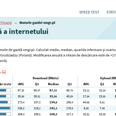
SPEED TEST
STATI
 Poland
→
Numele gazdei smgr.pl
ă a internetului
numele de gazdă smgr.pl. Calculat mediu, median, quartile inferioare și cuartu
w Grudziadzu (Poland). Modificarea anuală a vitezei de descărcare este de +
ună).
,
CZ
Download (Mbits)
Upload (Mb
r teste
AVG
Q1
Median
Q3
AVG
Q1
M
87
85
87
88
15
15
,35
,97
,35
,74
,21
,20
35
30
35
40
17
15
,56
,52
,56
,59
,64
,55
173
107
194
250
44
9
,4
,0
,8
,4
,68
,51
156
118
141
179
8
7
,5
,2
,3
,6
,69
,49
208
199
208
217
10
10
,4
,5
,4
,3
,61
,49