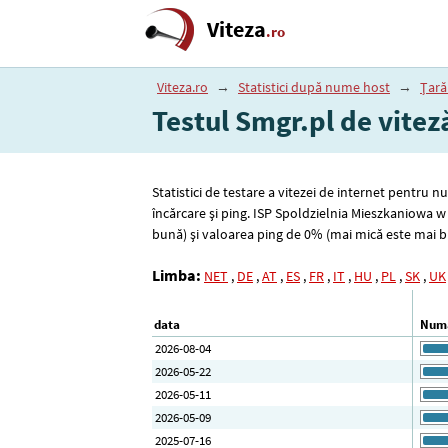
Viteza
.ro
Viteza.ro
→
Statistici după nume host
→
Țară
Testul Smgr.pl de vitez
Statistici de testare a vitezei de internet pentru 
încărcare și ping. ISP Spoldzielnia Mieszkaniowa 
bună) și valoarea ping de 0% (mai mică este mai b
Limba:
NET
,
DE
,
AT
,
ES
,
FR
,
IT
,
HU
,
PL
,
SK
,
UK
data
Numă
2026-08-04
2026-05-22
2026-05-11
2026-05-09
2025-07-16