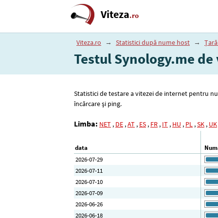
Viteza
.ro
Viteza.ro
→
Statistici după nume host
→
Țară
Testul Synology.me de v
Statistici de testare a vitezei de internet pentru
încărcare și ping.
Limba:
NET
,
DE
,
AT
,
ES
,
FR
,
IT
,
HU
,
PL
,
SK
,
UK
data
Numă
2026-07-29
2026-07-11
2026-07-10
2026-07-09
2026-06-26
2026-06-18