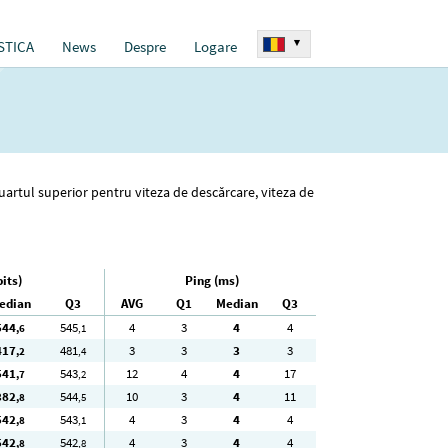
▾
STICA
News
Despre
Logare
cuartul superior pentru viteza de descărcare, viteza de
its)
Ping (ms)
edian
Q3
AVG
Q1
Median
Q3
544
545
4
3
4
4
,6
,1
417
481
3
3
3
3
,2
,4
541
543
12
4
4
17
,7
,2
382
544
10
3
4
11
,8
,5
542
543
4
3
4
4
,8
,1
542
542
4
3
4
4
,8
,8