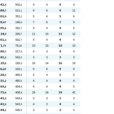
542
542
4
4
4
4
,5
,6
484
511
9
6
9
11
,7
,1
302
352
5
4
5
6
,0
,1
99
140
7
6
7
9
,47
,6
205
261
4
4
4
5
,6
,7
134
200
11
10
11
12
,9
,7
461
502
4
4
4
4
,2
,7
71
78
10
10
10
10
,75
,18
490
517
4
3
4
4
,7
,5
541
542
3
3
3
3
,2
,5
129
150
16
14
16
18
,6
,3
86
103
9
8
9
9
,69
,1
428
485
5
4
5
5
,5
,9
431
485
4
4
4
4
,1
,5
269
404
4
4
4
5
,6
,0
275
408
29
16
29
42
,6
,5
543
543
3
3
3
3
,3
,6
543
543
4
3
4
4
,3
,5
544
545
3
3
3
3
,1
,9