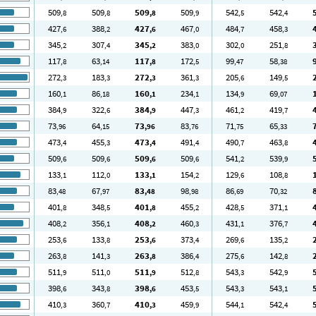
509
509
509
509
542
542
,8
,8
,8
,9
,5
,4
427
388
427
467
484
458
,6
,2
,6
,0
,7
,3
345
307
345
383
302
251
,2
,4
,2
,0
,0
,8
117
63
117
172
99
58
,8
,14
,8
,5
,47
,38
272
183
272
361
205
149
,3
,3
,3
,3
,6
,5
160
86
160
234
134
69
,1
,18
,1
,1
,9
,07
384
322
384
447
461
419
,9
,6
,9
,3
,2
,7
73
64
73
83
71
65
,96
,15
,96
,76
,75
,33
473
455
473
491
490
463
,4
,3
,4
,4
,7
,8
509
509
509
509
541
539
,6
,6
,6
,6
,2
,9
133
112
133
154
129
108
,1
,0
,1
,2
,6
,8
83
67
83
98
86
70
,48
,97
,48
,98
,69
,32
401
348
401
455
428
371
,8
,5
,8
,2
,5
,1
408
356
408
460
431
376
,2
,1
,2
,3
,1
,7
253
133
253
373
269
135
,6
,8
,6
,4
,6
,2
263
141
263
386
275
142
,8
,3
,8
,4
,6
,8
511
511
511
512
543
542
,9
,0
,9
,8
,3
,9
398
343
398
453
543
543
,6
,8
,6
,5
,3
,1
410
360
410
459
544
542
,3
,7
,3
,9
,1
,4