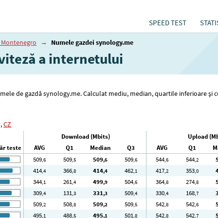
SPEED TEST
STATI
 Montenegro
→
Numele gazdei synology.me
iteză a internetului
 numele de gazdă synology.me. Calculat mediu, median, quartile inferioare și 
,
CZ
Download (Mbits)
Upload (Mb
r teste
AVG
Q1
Median
Q3
AVG
Q1
M
509
509
509
509
544
544
,6
,5
,6
,6
,6
,2
414
366
414
462
417
353
,4
,8
,4
,1
,2
,0
344
261
499
504
364
274
,1
,4
,9
,6
,8
,8
309
131
331
509
330
168
,4
,3
,3
,4
,4
,7
509
508
509
509
542
542
,2
,8
,2
,5
,8
,6
495
488
495
501
542
542
,1
,5
,1
,8
,8
,7