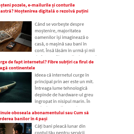
problemă.
șteni pozele, e-mailurile și conturile
obișnuite, chiar dacă mulți
tră? Moștenirea digitală o rezolvă puțini
oameni nu au auzit niciodată
de ea. În articol, vom explica ce
Când se vorbește despre
înseamnă această abreviere,
moștenire, majoritatea
cum funcționează, de ce
oamenilor își imaginează o
conținutul internetului este
casă, o mașină sau bani în
stocat în diferite locuri din
cont. Însă lăsăm în urmă și mii
lume și de ce internetul de
de fotografii, e-mailuri, conturi
astăzi s-ar descurca cu greu
ge de fapt internetul? Fibre subțiri ca firul de
pe rețelele sociale sau date
fără ea.
eagă continentele
stocate în cloud. Ce se
Ideea că internetul curge în
întâmplă cu ele după moarte și
principal prin aer este un mit.
cine va obține acces la ele? În
Întreaga lume tehnologică
articol analizăm cum
depinde de hardware-ul greu
funcționează moștenirea
îngropat în nisipul marin. În
digitală, de ce pot avea
articol, vom discuta despre
moștenitorii probleme cu
chinuie oboseala abonamentului sau Cum să
tehnologia cablurilor
datele și cum să faci ordine în
rderea banilor în 4 pași
submarine. Veți afla cum
amprenta online chiar astăzi.
Câți bani pleacă lunar din
funcționează fibrele optice, ce
contul tău pentru servicii