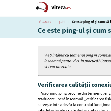
Viteza
.ro
Viteza.ro
→
știri
→
Ce este ping-ul și cum să
Ce este ping-ul și cum 
V-ați întâlnit cu termenul ping în contextul
înseamnă pentru dvs. în practică? Consul
vi-l vor prezenta.
Verificarea calității conexi
Acronimul ping provine din termenul engl
traducere liberă înseamnă „verificarea fiși
servește într-adevăr la controlul funcționali
interfețe de rețea date dintr-o rețea de ca