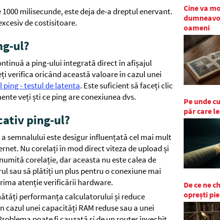
Cine va mo
 1000 milisecunde, este deja de-a dreptul enervant.
dumneavoas
excesiv de costisitoare.
oameni
ng-ul?
tinuă a ping-ului integrată direct în afișajul
ți verifica oricând această valoare în cazul unei
l ping - testul de latenta
. Este suficient să faceți clic
ente veți ști ce ping are conexiunea dvs.
Pe unde cur
păr care l
ativ ping-ul?
) a semnalului este desigur influențată cel mai mult
ternet. Nu corelați în mod direct viteza de upload și
numită corelație, dar aceasta nu este calea de
ul sau să plătiți un plus pentru o conexiune mai
rima atenție verificării hardware.
De ce ne 
oprești pie
tăți performanța calculatorului și reduce
 în cazul unei capacități RAM reduse sau a unei
 Problema poate fi cauzată și de un router învechit.