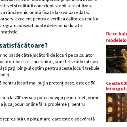
zei și calității conexiunii stabilite și utilizate.
va rămâne niciodată fixată la o valoare dată.
a servi excelent pentru a verifica calitatea reală a
n program adecvat poate determina durata
 statistic.
De ce hal
modelelo
 satisfăcătoare?
rincipal de către jucătorii de jocuri pe calculator
ătorului este „încetinită”, și astfel se află într-un
știgați, ping-ul optim pentru aceste jocuri trebuie
unde).
 pentru jocuri mai puțin pretențioase, este de 50
Ce este CDN
întreaga 
 până la 200 ms veți putea naviga pe internet, primi
u a juca jocuri online fără probleme și pentru
e reprezintă un ping mare, care este o adevărată