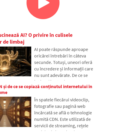
ucinează AI? O privire în culisele
r de limbaj
AI poate răspunde aproape
oricărei întrebări în câteva
secunde. Totuși, uneori oferă
cu încredere și informații care
nu sunt adevărate. De ce se
întâmplă asta și ce sunt așa-
 și de ce se copiază conținutul internetului în
numitele halucinații AI? În
lume
articol vom explica cum
În spatele fiecărui videoclip,
funcționează marile modele de
fotografie sau pagină web
limbaj, de ce uneori generează
încărcată se află o tehnologie
răspunsuri false și cum
numită CDN. Este utilizată de
încearcă dezvoltatorii să
servicii de streaming, rețele
reducă treptat această
sociale și site-uri web