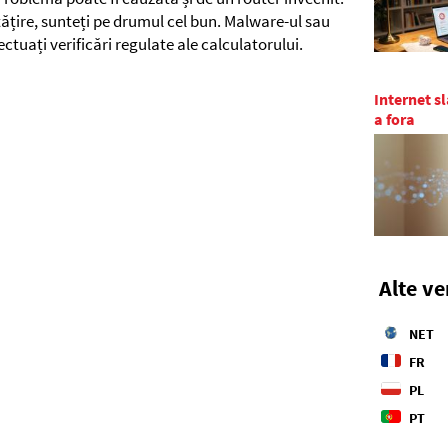
tățire, sunteți pe drumul cel bun. Malware-ul sau
ectuați verificări regulate ale calculatorului.
Internet sl
a fora
Alte ve
NET
FR
PL
PT