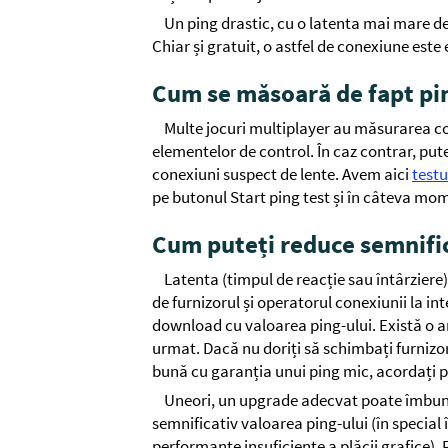
Un ping drastic, cu o latenta mai mare de
Chiar și gratuit, o astfel de conexiune este 
Cum se măsoară de fapt pi
Multe jocuri multiplayer au măsurarea con
elementelor de control. În caz contrar, pute
conexiuni suspect de lente. Avem aici
testu
pe butonul Start ping test și în câteva mom
Cum puteți reduce semnific
Latenta (timpul de reacție sau întârziere
de furnizorul și operatorul conexiunii la in
download cu valoarea ping-ului. Există o a
urmat. Dacă nu doriți să schimbați furnizor
bună cu garanția unui ping mic, acordați p
Uneori, un upgrade adecvat poate îmbună
semnificativ valoarea ping-ului (în special
performanțe insuficiente a plăcii grafice).