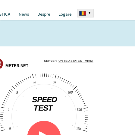
▾
STICA
News
Despre
Logare