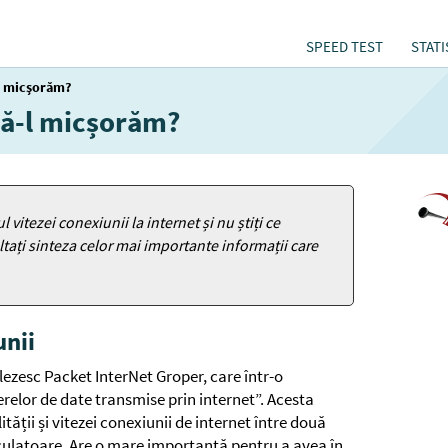
SPEED TEST
STATI
-l micșorăm?
să-l micșorăm?
 vitezei conexiunii la internet și nu știți ce
tați sinteza celor mai importante informații care
unii
ezesc Packet InterNet Groper, care într-o
erelor de date transmise prin internet”. Acesta
tății și vitezei conexiunii de internet între două
lculatoare. Are o mare importanță pentru a avea în