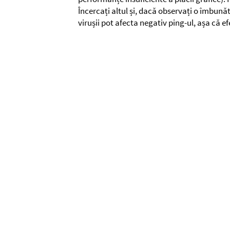
Încercați altul și, dacă observați o îmbună
virușii pot afecta negativ ping-ul, așa că ef