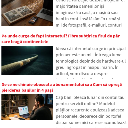
această abreviere, cum
majoritatea oamenilor își
funcționează, de ce conținutul
imaginează o casă, o mașină sau
internetului este stocat în diferite
bani în cont. Însă lăsăm în urmă și
locuri din lume și de ce internetul de
mii de fotografii, e-mailuri, conturi
astăzi s-ar descurca cu greu fără ea.
pe rețelele sociale sau date stocate
Pe unde curge de fapt internetul? Fibre subțiri ca firul de păr
în cloud. Ce se întâmplă cu ele după
care leagă continentele
moarte și cine va obține acces la ele?
Ideea că internetul curge în principal
În articol analizăm cum funcționează
prin aer este un mit. Întreaga lume
moștenirea digitală, de ce pot avea
tehnologică depinde de hardware-ul
moștenitorii probleme cu datele și
greu îngropat în nisipul marin. În
cum să faci ordine în amprenta
articol, vom discuta despre
online chiar astăzi.
tehnologia cablurilor submarine.
De ce ne chinuie oboseala abonamentului sau Cum să oprești
Veți afla cum funcționează fibrele
pierderea banilor în 4 pași
optice, ce presupune plasarea lor de
Câți bani pleacă lunar din contul tău
pe nave și cum oceanele adânci au
pentru servicii online? Modelul
devenit un câmp de luptă geopolitic.
plăților recurente epuizează adesea
persoanele, deoarece din portofel
dispar sume mici care se acumulează