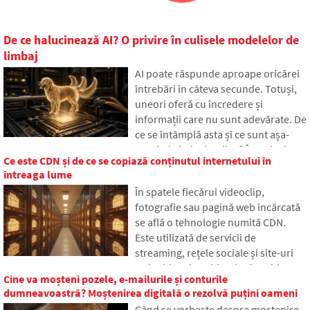
De ce halucinează AI? O privire în culisele modelelor de
limbaj
AI poate răspunde aproape oricărei
întrebări în câteva secunde. Totuși,
uneori oferă cu încredere și
informații care nu sunt adevărate. De
ce se întâmplă asta și ce sunt așa-
numitele halucinații AI? În articol
Ce este CDN și de ce se copiază conținutul internetului în
vom explica cum funcționează marile
întreaga lume
modele de limbaj, de ce uneori
În spatele fiecărui videoclip,
generează răspunsuri false și cum
fotografie sau pagină web încărcată
încearcă dezvoltatorii să reducă
se află o tehnologie numită CDN.
treptat această problemă.
Este utilizată de servicii de
streaming, rețele sociale și site-uri
web obișnuite, chiar dacă mulți
Cine va moșteni pozele, e-mailurile și conturile
oameni nu au auzit niciodată de ea.
dumneavoastră? Moștenirea digitală o rezolvă puțini oameni
În articol, vom explica ce înseamnă
Când se vorbește despre moștenire,