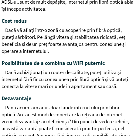
ADSL-ul, sunt de mult depășite, internetul prin fibră optică abia
își începe activitatea.
Cost redus
Dacă vă aflați într-o zonă cu acoperire prin fibră optică,
puteți sărbători. Pe lângă viteza și stabilitatea ridicată, veți
beneficia și de un preț foarte avantajos pentru conexiune și
operare a internetului.
Posibilitatea de a combina cu WiFi puternic
Dacă achiziționați un router de calitate, puteți utiliza și
internetul fără fir cu conexiunea prin fibră optică și vă puteți
conecta la viteze mari oriunde în apartament sau casă.
Dezavantaje
Până acum, am adus doar laude internetului prin fibră
optică. Are acest mod de conectare la rețeaua de internet
vreun dezavantaj sau deficiență? Din punct de vedere tehnic,
această variantă poate fi considerată practic perfectă, cel
puțin în prezent. Singura slăbiciune este disponibilitatea încă