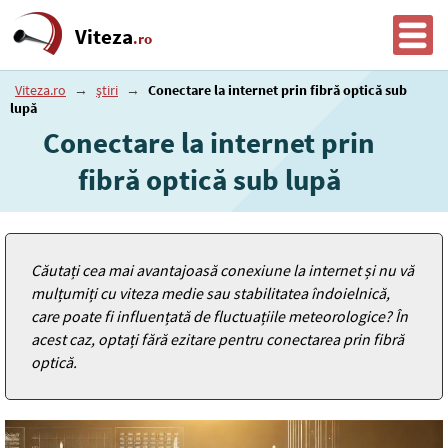
Viteza
.ro
Viteza.ro
→
știri
→
Conectare la internet prin fibră optică sub
lupă
Conectare la internet prin
fibră optică sub lupă
Căutați cea mai avantajoasă conexiune la internet și nu vă
mulțumiți cu viteza medie sau stabilitatea îndoielnică,
care poate fi influențată de fluctuațiile meteorologice? În
acest caz, optați fără ezitare pentru conectarea prin fibră
optică.