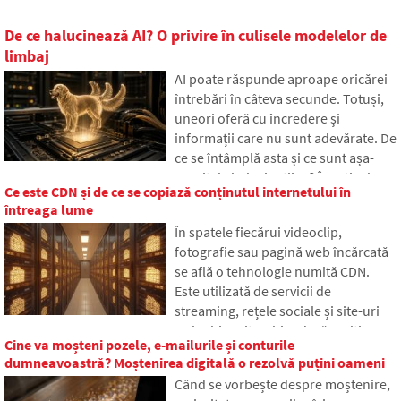
De ce halucinează AI? O privire în culisele modelelor de
limbaj
AI poate răspunde aproape oricărei
întrebări în câteva secunde. Totuși,
uneori oferă cu încredere și
informații care nu sunt adevărate. De
ce se întâmplă asta și ce sunt așa-
numitele halucinații AI? În articol
Ce este CDN și de ce se copiază conținutul internetului în
vom explica cum funcționează marile
întreaga lume
modele de limbaj, de ce uneori
În spatele fiecărui videoclip,
generează răspunsuri false și cum
fotografie sau pagină web încărcată
încearcă dezvoltatorii să reducă
se află o tehnologie numită CDN.
treptat această problemă.
Este utilizată de servicii de
streaming, rețele sociale și site-uri
web obișnuite, chiar dacă mulți
Cine va moșteni pozele, e-mailurile și conturile
oameni nu au auzit niciodată de ea.
dumneavoastră? Moștenirea digitală o rezolvă puțini oameni
În articol, vom explica ce înseamnă
Când se vorbește despre moștenire,
această abreviere, cum