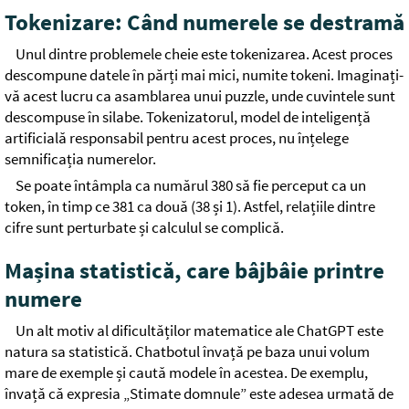
Tokenizare: Când numerele se destramă
Unul dintre problemele cheie este tokenizarea. Acest proces
descompune datele în părți mai mici, numite tokeni. Imaginați-
vă acest lucru ca asamblarea unui puzzle, unde cuvintele sunt
descompuse în silabe. Tokenizatorul, model de inteligență
artificială responsabil pentru acest proces, nu înțelege
semnificația numerelor.
Se poate întâmpla ca numărul 380 să fie perceput ca un
token, în timp ce 381 ca două (38 și 1). Astfel, relațiile dintre
cifre sunt perturbate și calculul se complică.
Mașina statistică, care bâjbâie printre
numere
Un alt motiv al dificultăților matematice ale ChatGPT este
natura sa statistică. Chatbotul învață pe baza unui volum
mare de exemple și caută modele în acestea. De exemplu,
învață că expresia „Stimate domnule” este adesea urmată de