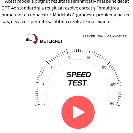
Acest model a obținut rezultate semnificativ mai bune decât
GPT-4o standard și a reușit să rezolve corect și înmulțirea
numerelor cu nouă cifre. Modelul o1 gândește problema pas cu
pas, ceea ce îi permite să obțină rezultate mai exacte.