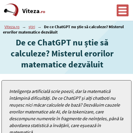
Viteza
.ro
Viteza.ro
→
știri
→
De ce ChatGPT nu știe să calculeze? Misterul
erorilor matematice dezvăluit
De ce ChatGPT nu știe să
calculeze? Misterul erorilor
matematice dezvăluit
Inteligența artificială scrie poezii, dar la matematică
întâmpină dificultăți. De ce ChatGPT și alți chatboti nu
reușesc nici măcar calculele de bază? Dezvăluim cauzele
erorilor matematice ale AI, de la tokenizare, care
descompune numerele în fragmente de neînțeles, până la
abordarea statistică a învățării, care eșuează în
matematică.