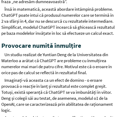
fraza „ne adresăm dumneavoastră”.
Însă în matematică, această abordare întâmpină probleme.
ChatGPT poate intui că produsul numerelor care se termină în
2 va sfârși în 4, dar nu se descurcă cu rezultatele intermediare.
Simplificat, modelul ChatGPT încearcă să ghicească rezultatul
pe baza modelelor învățate în loc să efectueze un calcul exact.
Provocare numită înmulțire
Un studiu realizat de Yuntian Deng de la Universitatea din
Waterloo a arătat că ChatGPT are probleme cu înmulțirea
numerelor mai mari de patru cifre. Motivul este că o eroare în
orice pas de calcul se reflectă în rezultatul final.
Imaginați-vă aceasta ca un efect de domino - o eroare
provoacă o reacție în lanț și rezultatul este complet greșit.
Totuși, există speranță că ChatGPT se va îmbunătăți în viitor.
Deng și colegii săi au testat, de asemenea, modelul o1 de la
OpenAI, care se caracterizează prin abilitatea de raționament
logic.