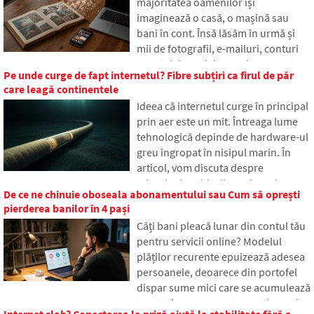
majoritatea oamenilor își
funcționează, de ce conținutul
imaginează o casă, o mașină sau
internetului este stocat în diferite
bani în cont. Însă lăsăm în urmă și
locuri din lume și de ce internetul de
mii de fotografii, e-mailuri, conturi
astăzi s-ar descurca cu greu fără ea.
pe rețelele sociale sau date stocate
Pe unde curge de fapt internetul? Fibre subțiri ca firul de păr
în cloud. Ce se întâmplă cu ele după
care leagă continentele
moarte și cine va obține acces la ele?
Ideea că internetul curge în principal
În articol analizăm cum funcționează
prin aer este un mit. Întreaga lume
moștenirea digitală, de ce pot avea
tehnologică depinde de hardware-ul
moștenitorii probleme cu datele și
greu îngropat în nisipul marin. În
cum să faci ordine în amprenta
articol, vom discuta despre
online chiar astăzi.
tehnologia cablurilor submarine.
De ce ne chinuie oboseala abonamentului sau Cum să oprești
Veți afla cum funcționează fibrele
pierderea banilor în 4 pași
optice, ce presupune plasarea lor de
Câți bani pleacă lunar din contul tău
pe nave și cum oceanele adânci au
pentru servicii online? Modelul
devenit un câmp de luptă geopolitic.
plăților recurente epuizează adesea
persoanele, deoarece din portofel
dispar sume mici care se acumulează
treptat în sume neașteptat de mari.
Internet slab? Conectarea la priză ajută la stabilitate fără a