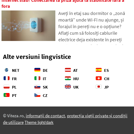
În text ne bazăm pe date proaspete
fora
din anul 2026, arătăm diferența
Aveți în etaj sau dormitor o „zonă
uriașă dintre estimările noastre și
moartă” unde Wi-Fi nu ajunge, și
realitate și oferim patru pași concreți
forajul în pereți nu e o opțiune?
pentru a avea cheltuielile sub un
Aflați cum să folosiți cablurile
control mai mare.
electrice deja existente în pereți
pentru a transmite internetul prin
rețeaua electrică. În articol vă vom
Alte versiuni lingvistice
arăta cum funcționează un adaptor
powerline modern, de ce face față
NET
DE
AT
ES
streamingului 4K și jocurilor și la ce
să fiți atenți la distribuțiile mai vechi
FR
IT
HU
CH
din aluminiu.
PL
SK
UK
JP
PT
CZ
© Viteza.ro,
informații de contact
,
protecția vieții private și condiții
de utilizare
Theme light/dark