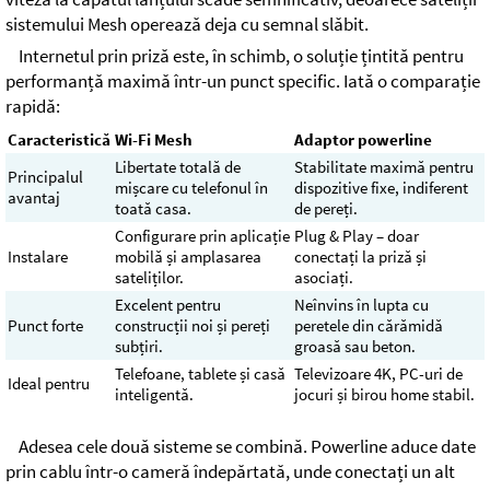
sistemului Mesh operează deja cu semnal slăbit.
Internetul prin priză este, în schimb, o soluție țintită pentru
performanță maximă într-un punct specific. Iată o comparație
rapidă:
Caracteristică
Wi-Fi Mesh
Adaptor powerline
Libertate totală de
Stabilitate maximă pentru
Principalul
mișcare cu telefonul în
dispozitive fixe, indiferent
avantaj
toată casa.
de pereți.
Configurare prin aplicație
Plug & Play – doar
Instalare
mobilă și amplasarea
conectați la priză și
sateliților.
asociați.
Excelent pentru
Neînvins în lupta cu
Punct forte
construcții noi și pereți
peretele din cărămidă
subțiri.
groasă sau beton.
Telefoane, tablete și casă
Televizoare 4K, PC-uri de
Ideal pentru
inteligentă.
jocuri și birou home stabil.
Adesea cele două sisteme se combină. Powerline aduce date
prin cablu într-o cameră îndepărtată, unde conectați un alt