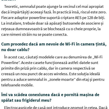
Teoretic, semnalul poate ajunge la vecinul cel mai apropiat
dacă împărtășiți aceeași fază. În practică însă, riscul este zero.
Fiecare adaptor powerline suportă criptare AES pe 128 de biți.
La instalare, trebuie doar să apăsați butoanele de asociere și
rețeaua dumneavoastră se blochează cu o cheie proprie, la
care nimeni străin nu se poate conecta.
Cum procedez dacă am nevoie de Wi-Fi în camera țintă,
nu doar cablu?
În acest caz, căutați modelele care au denumirea de „Wi-Fi
Powerline”. Aceste casete funcționează astfel: datele sunt
primite din priză prin cablu, dar în camera respectivă se
creează un nou punct de acces wireless. Este soluția ideală
pentru a aduce semnalul în „zonele moarte” din etaj și pentru
telefoanele mobile.
Îmi va scădea conexiunea dacă e pornită mașina de
spălat sau frigiderul meu?
Electrocasnicele de casă pot introduce zgomot în rețea. Dacă