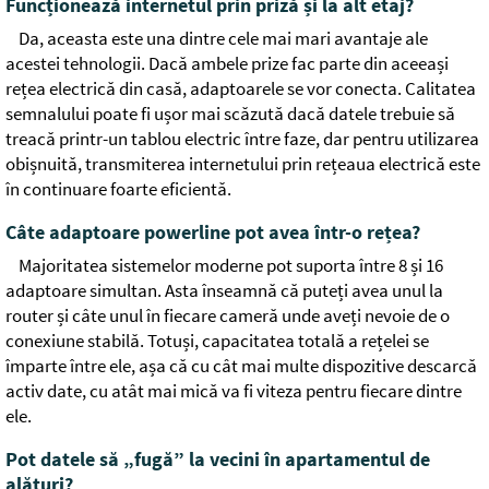
Funcționează internetul prin priză și la alt etaj?
Da, aceasta este una dintre cele mai mari avantaje ale
acestei tehnologii. Dacă ambele prize fac parte din aceeași
rețea electrică din casă, adaptoarele se vor conecta. Calitatea
semnalului poate fi ușor mai scăzută dacă datele trebuie să
treacă printr-un tablou electric între faze, dar pentru utilizarea
obișnuită, transmiterea internetului prin rețeaua electrică este
în continuare foarte eficientă.
Câte adaptoare powerline pot avea într-o rețea?
Majoritatea sistemelor moderne pot suporta între 8 și 16
adaptoare simultan. Asta înseamnă că puteți avea unul la
router și câte unul în fiecare cameră unde aveți nevoie de o
conexiune stabilă. Totuși, capacitatea totală a rețelei se
împarte între ele, așa că cu cât mai multe dispozitive descarcă
activ date, cu atât mai mică va fi viteza pentru fiecare dintre
ele.
Pot datele să „fugă” la vecini în apartamentul de
alături?