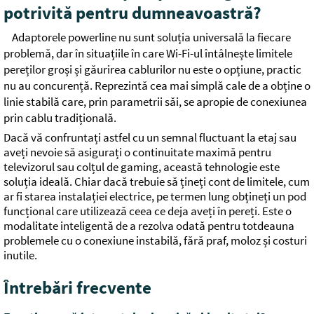
potrivită pentru dumneavoastră?
Adaptorele powerline nu sunt soluția universală la fiecare
problemă, dar în situațiile în care Wi-Fi-ul întâlnește limitele
pereților groși și găurirea cablurilor nu este o opțiune, practic
nu au concurență. Reprezintă cea mai simplă cale de a obține o
linie stabilă care, prin parametrii săi, se apropie de conexiunea
prin cablu tradițională.
Dacă vă confruntați astfel cu un semnal fluctuant la etaj sau
aveți nevoie să asigurați o continuitate maximă pentru
televizorul sau colțul de gaming, această tehnologie este
soluția ideală. Chiar dacă trebuie să țineți cont de limitele, cum
ar fi starea instalației electrice, pe termen lung obțineți un pod
funcțional care utilizează ceea ce deja aveți în pereți. Este o
modalitate inteligentă de a rezolva odată pentru totdeauna
problemele cu o conexiune instabilă, fără praf, moloz și costuri
inutile.
Întrebări frecvente