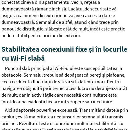
conectat cineva din apartamentul vecin, rețeaua
dumneavoastră rămâne închisă. Lacătul de securitate vă
asigură că nimeni din exterior nu va avea acces la datele
dumneavoastră. Semnalul de altfel, atunci când trece prin
panoul de distribuție, slăbește atât de mult, încât este practic
nedetectabil pentru oricine din exterior.
Stabilitatea conexiunii fixe și în locurile
cu Wi-Fi slabă
Punctul slab principal al Wi-Fi-ului este susceptibilitatea la
obstacole. Semnalul trebuie să depășească pereți și plafoane,
ceea ce duce la fluctuații de viteză și la latențe mari. Pentru
navigarea obișnuită pe internet acest lucru nu deranjează atât
de mult, dar în activitățile care necesită continuitate este
întotdeauna evidentă fiecare întrerupere sau încetinire.
Aici adaptorele powerline excelează. Transmitând datele prin
cabluri, evită majoritatea neajunsurilor semnalului transmis
prin aer. Rezultatul este o conexiune mult mai echilibrată, cu