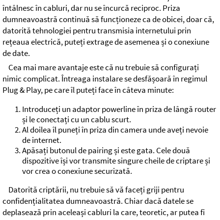
întâlnesc în cabluri, dar nu se încurcă reciproc. Priza
dumneavoastră continuă să funcționeze ca de obicei, doar că,
datorită tehnologiei pentru transmisia internetului prin
rețeaua electrică, puteți extrage de asemenea și o conexiune
de date.
Cea mai mare avantaje este că nu trebuie să configurați
nimic complicat. Întreaga instalare se desfășoară în regimul
Plug & Play, pe care îl puteți face în câteva minute:
Introduceți un adaptor powerline în priza de lângă router
și le conectați cu un cablu scurt.
Al doilea îl puneți în priza din camera unde aveți nevoie
de internet.
Apăsați butonul de pairing și este gata. Cele două
dispozitive își vor transmite singure cheile de criptare și
vor crea o conexiune securizată.
Datorită criptării, nu trebuie să vă faceți griji pentru
confidențialitatea dumneavoastră. Chiar dacă datele se
deplasează prin aceleași cabluri la care, teoretic, ar putea fi