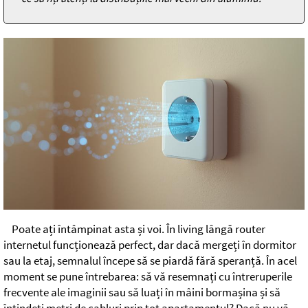
Poate ați întâmpinat asta și voi. În living lângă router
internetul funcționează perfect, dar dacă mergeți în dormitor
sau la etaj, semnalul începe să se piardă fără speranță. În acel
moment se pune întrebarea: să vă resemnați cu întreruperile
frecvente ale imaginii sau să luați în mâini bormașina și să