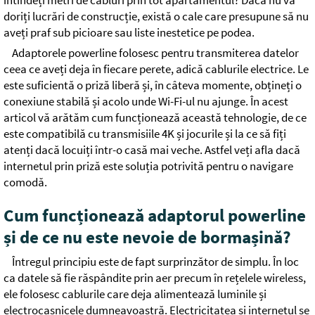
întindeți metri de cabluri prin tot apartamentul? Dacă nu vă
doriți lucrări de construcție, există o cale care presupune să nu
aveți praf sub picioare sau liste inestetice pe podea.
Adaptorele powerline folosesc pentru transmiterea datelor
ceea ce aveți deja în fiecare perete, adică cablurile electrice. Le
este suficientă o priză liberă și, în câteva momente, obțineți o
conexiune stabilă și acolo unde Wi-Fi-ul nu ajunge. În acest
articol vă arătăm cum funcționează această tehnologie, de ce
este compatibilă cu transmisiile 4K și jocurile și la ce să fiți
atenți dacă locuiți într-o casă mai veche. Astfel veți afla dacă
internetul prin priză este soluția potrivită pentru o navigare
comodă.
Cum funcționează adaptorul powerline
și de ce nu este nevoie de bormașină?
Întregul principiu este de fapt surprinzător de simplu. În loc
ca datele să fie răspândite prin aer precum în rețelele wireless,
ele folosesc cablurile care deja alimentează luminile și
electrocasnicele dumneavoastră. Electricitatea și internetul se