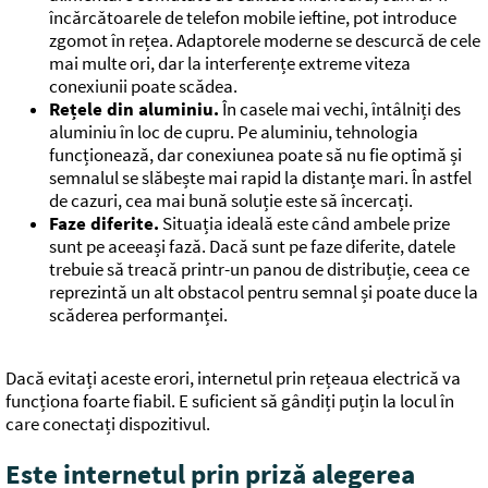
încărcătoarele de telefon mobile ieftine, pot introduce
zgomot în rețea. Adaptorele moderne se descurcă de cele
mai multe ori, dar la interferențe extreme viteza
conexiunii poate scădea.
Rețele din aluminiu.
În casele mai vechi, întâlniți des
aluminiu în loc de cupru. Pe aluminiu, tehnologia
funcționează, dar conexiunea poate să nu fie optimă și
semnalul se slăbește mai rapid la distanțe mari. În astfel
de cazuri, cea mai bună soluție este să încercați.
Faze diferite.
Situația ideală este când ambele prize
sunt pe aceeași fază. Dacă sunt pe faze diferite, datele
trebuie să treacă printr-un panou de distribuție, ceea ce
reprezintă un alt obstacol pentru semnal și poate duce la
scăderea performanței.
Dacă evitați aceste erori, internetul prin rețeaua electrică va
funcționa foarte fiabil. E suficient să gândiți puțin la locul în
care conectați dispozitivul.
Este internetul prin priză alegerea