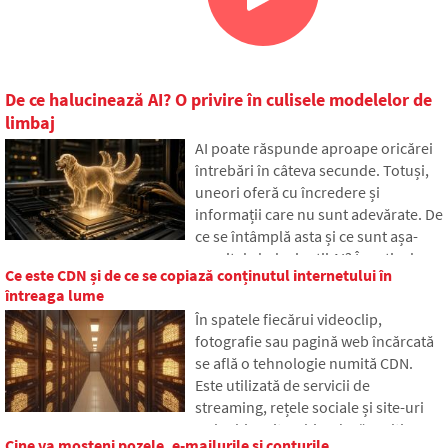
De ce halucinează AI? O privire în culisele modelelor de
limbaj
AI poate răspunde aproape oricărei
întrebări în câteva secunde. Totuși,
uneori oferă cu încredere și
informații care nu sunt adevărate. De
ce se întâmplă asta și ce sunt așa-
numitele halucinații AI? În articol
Ce este CDN și de ce se copiază conținutul internetului în
vom explica cum funcționează marile
întreaga lume
modele de limbaj, de ce uneori
În spatele fiecărui videoclip,
generează răspunsuri false și cum
fotografie sau pagină web încărcată
încearcă dezvoltatorii să reducă
se află o tehnologie numită CDN.
treptat această problemă.
Este utilizată de servicii de
streaming, rețele sociale și site-uri
web obișnuite, chiar dacă mulți
Cine va moșteni pozele, e-mailurile și conturile