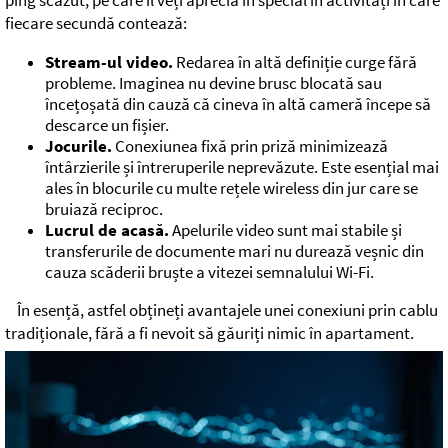
ping scăzut, pe care îl veți aprecia în special în activități în care
fiecare secundă contează:
Stream-ul video.
Redarea în altă definiție curge fără
probleme. Imaginea nu devine brusc blocată sau
încețoșată din cauză că cineva în altă cameră începe să
descarce un fișier.
Jocurile.
Conexiunea fixă prin priză minimizează
întârzierile și întreruperile neprevăzute. Este esențial mai
ales în blocurile cu multe rețele wireless din jur care se
bruiază reciproc.
Lucrul de acasă.
Apelurile video sunt mai stabile și
transferurile de documente mari nu durează veșnic din
cauza scăderii bruște a vitezei semnalului Wi-Fi.
În esență, astfel obțineți avantajele unei conexiuni prin cablu
tradiționale, fără a fi nevoit să găuriți nimic în apartament.