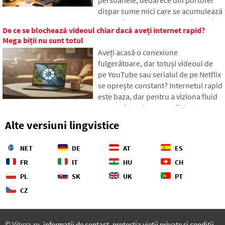
dispar sume mici care se acumulează
treptat în sume neașteptat de mari.
De ce se blochează videoul chiar dacă aveți internet rapid?
În text ne bazăm pe date proaspete
Mega biții nu sunt totul
din anul 2026, arătăm diferența
Aveți acasă o conexiune
uriașă dintre estimările noastre și
fulgerătoare, dar totuși videoul de
realitate și oferim patru pași concreți
pe YouTube sau serialul de pe Netflix
pentru a avea cheltuielile sub un
se oprește constant? Internetul rapid
control mai mare.
este baza, dar pentru a viziona fluid
nu este întotdeauna suficient.
Problema este de obicei cache-ul gol
Alte versiuni lingvistice
care nu reușește să furnizeze
dispozitivului dvs. datele necesare.
NET
DE
AT
ES
Vedeți cum să identificați punctele
slabe din rețeaua dvs. și ce să faceți
FR
IT
HU
CH
când teoria providerului eșuează în
PL
SK
UK
PT
practică.
CZ
© Viteza.ro,
informații de contact
,
protecția vieții private și condiții