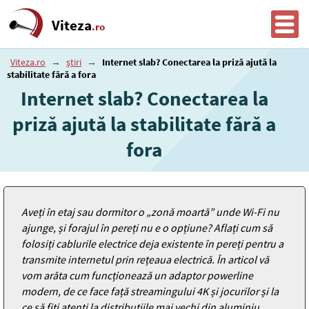
Viteza
.ro
Viteza.ro
→
știri
→
Internet slab? Conectarea la priză ajută la
stabilitate fără a fora
Internet slab? Conectarea la
priză ajută la stabilitate fără a
fora
Aveți în etaj sau dormitor o „zonă moartă” unde Wi-Fi nu
ajunge, și forajul în pereți nu e o opțiune? Aflați cum să
folosiți cablurile electrice deja existente în pereți pentru a
transmite internetul prin rețeaua electrică. În articol vă
vom arăta cum funcționează un adaptor powerline
modern, de ce face față streamingului 4K și jocurilor și la
ce să fiți atenți la distribuțiile mai vechi din aluminiu.