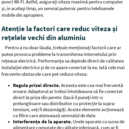
punct Wi-Fi. Astfel, asigurați viteza maximă pentru computer
și, în același timp, un semnal puternic pentru telefoanele
mobile din apropiere.
Atenție la factori care reduc viteza și
rețelele vechi din aluminiu
Pentru a nu doar lăuda, trebuie menționați factorii care ar
putea provoca probleme la transmiterea internetului prin
rețeaua electrică. Performanța sa depinde direct de calitatea
instalației electrice și de ce apare conectat la ea. Iată cele mai
frecvente obstacole care pot reduce viteza:
Regula prizei directe.
Aceasta este cea mai frecventă
eroare. Adaptorul ar trebui întotdeauna să fie conectat
direct la priza din perete. Dacă îl puneți într-o
prelungitoare sau distribuitor cu protecție la supra-
tensiuni, veți fi dezamăgiți. Aceste elemente acționează
ca filtre care atenuează semnalul de date.
Interferențe de la aparate.
Unele aparate cu surse de
alimentare comutate de calitate inferioară, cum ar fi