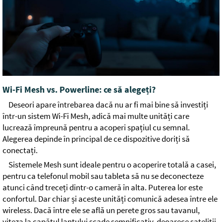
Wi-Fi Mesh vs. Powerline: ce să alegeți?
Deseori apare întrebarea dacă nu ar fi mai bine să investiți
într-un sistem Wi-Fi Mesh, adică mai multe unități care
lucrează împreună pentru a acoperi spațiul cu semnal.
Alegerea depinde în principal de ce dispozitive doriți să
conectați.
Sistemele Mesh sunt ideale pentru o acoperire totală a casei,
pentru ca telefonul mobil sau tableta să nu se deconecteze
atunci când treceți dintr-o cameră în alta. Puterea lor este
confortul. Dar chiar și aceste unități comunică adesea între ele
wireless. Dacă între ele se află un perete gros sau tavanul,
viteza la capătul lanțului scade semnificativ, deoarece sateliții