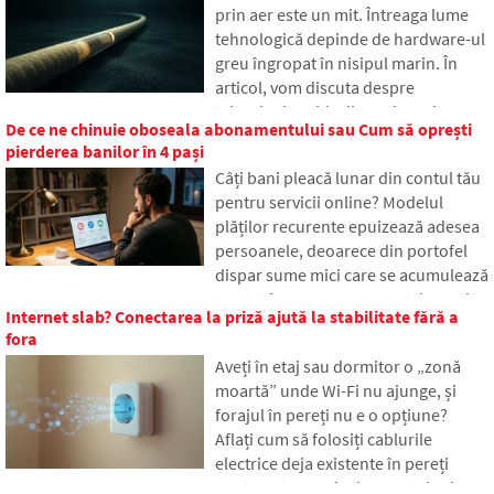
prin aer este un mit. Întreaga lume
moștenirea digitală, de ce pot avea
tehnologică depinde de hardware-ul
moștenitorii probleme cu datele și
greu îngropat în nisipul marin. În
cum să faci ordine în amprenta
articol, vom discuta despre
online chiar astăzi.
tehnologia cablurilor submarine.
De ce ne chinuie oboseala abonamentului sau Cum să oprești
Veți afla cum funcționează fibrele
pierderea banilor în 4 pași
optice, ce presupune plasarea lor de
Câți bani pleacă lunar din contul tău
pe nave și cum oceanele adânci au
pentru servicii online? Modelul
devenit un câmp de luptă geopolitic.
plăților recurente epuizează adesea
persoanele, deoarece din portofel
dispar sume mici care se acumulează
treptat în sume neașteptat de mari.
Internet slab? Conectarea la priză ajută la stabilitate fără a
În text ne bazăm pe date proaspete
fora
din anul 2026, arătăm diferența
Aveți în etaj sau dormitor o „zonă
uriașă dintre estimările noastre și
moartă” unde Wi-Fi nu ajunge, și
realitate și oferim patru pași concreți
forajul în pereți nu e o opțiune?
pentru a avea cheltuielile sub un
Aflați cum să folosiți cablurile
control mai mare.
electrice deja existente în pereți
pentru a transmite internetul prin