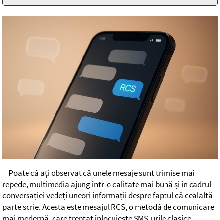
Poate că ați observat că unele mesaje sunt trimise mai
repede, multimedia ajung într-o calitate mai bună și în cadrul
conversației vedeți uneori informații despre faptul că cealaltă
parte scrie. Acesta este mesajul RCS, o metodă de comunicare
mai modernă, care treptat înlocuiește SMS-urile clasice.