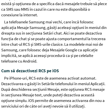
există și opțiunea de a specifica dacă mesajele trebuie să plece
ca SMS sau MMS în cazul în care nu este disponibilă o
conexiune la internet.
La telefoanele Samsung mai vechi, care încă folosesc
aplicația Mesaje Samsung, găsiți aceleași opțiuni în meniul din
dreapta sus în secțiunea Setări chat. Aici se poate dezactiva
funcția de chat și se poate ajusta comportamentul la trecerea
între chat-ul RCS și SMS-urile clasice. La modelele mai noi de
Samsung, care folosesc deja Mesajele Google ca aplicație
implicită, se aplică aceeași procedură ca și pe celelalte
telefoane cu Android.
Cum să dezactivezi RCS pe iOS
Pe iPhone-uri, RCS este de asemenea activat automat.
Dezactivarea o găsiți în Setările telefonului în meniul Aplicații.
După deschiderea secțiunii Mesaje, este opțiunea RCS mesaje
în secțiunea Mesaje text, unde puteți dezactiva această
opțiune simplu. iOS permite de asemenea activarea din nou a
serviciului ori de câte ori aveți nevoie să îl utilizați.