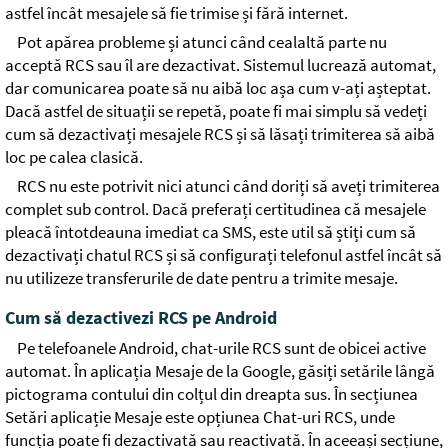
astfel încât mesajele să fie trimise și fără internet.
Pot apărea probleme și atunci când cealaltă parte nu
acceptă RCS sau îl are dezactivat. Sistemul lucrează automat,
dar comunicarea poate să nu aibă loc așa cum v-ați așteptat.
Dacă astfel de situații se repetă, poate fi mai simplu să vedeți
cum să dezactivați mesajele RCS și să lăsați trimiterea să aibă
loc pe calea clasică.
RCS nu este potrivit nici atunci când doriți să aveți trimiterea
complet sub control. Dacă preferați certitudinea că mesajele
pleacă întotdeauna imediat ca SMS, este util să știți cum să
dezactivați chatul RCS și să configurați telefonul astfel încât să
nu utilizeze transferurile de date pentru a trimite mesaje.
Cum să dezactivezi RCS pe Android
Pe telefoanele Android, chat-urile RCS sunt de obicei active
automat. În aplicația Mesaje de la Google, găsiți setările lângă
pictograma contului din colțul din dreapta sus. În secțiunea
Setări aplicație Mesaje este opțiunea Chat-uri RCS, unde
funcția poate fi dezactivată sau reactivată. În aceeași secțiune,