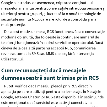
Google a introdus, de asemenea, criptarea conținutului
mesajelor, mai întâi pentru conversațiile între două persoane și
ulterior și pentru grupuri, și lucrează la o nouă tehnologie de
securitate numită MLS, care are rolul de a consolida și mai
mult protecția.
Din acest motiv, un mesaj RCS funcționează ca o conversație
modernă obișnuită, dar folosește în continuare numărul de
telefon și funcționează în cadrul serviciilor operatorului. Dacă
cineva de la cealaltă parte nu acceptă RCS, comunicarea
revine automat la SMS sau MMS clasice, fără intervenția
utilizatorului.
Cum recunoașteți dacă mesajele
dumneavoastră sunt trimise prin RCS
Puteți verifica dacă mesajul pleacă prin RCS direct în
aplicația pe care o utilizați pentru a scrie mesaje. În Mesajele
Google, setarea Chaturilor RCS este disponibilă în setări, unde
este menționat dacă serviciul este activ și conectat. La