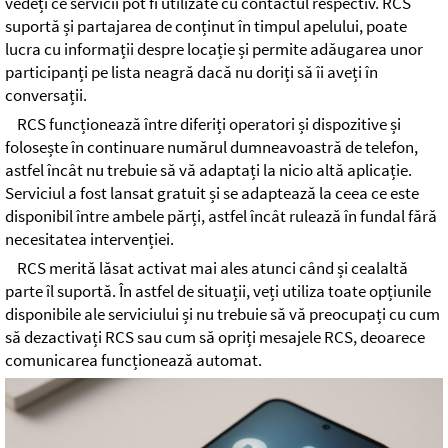
vedeți ce servicii pot fi utilizate cu contactul respectiv. RCS
suportă și partajarea de conținut în timpul apelului, poate
lucra cu informații despre locație și permite adăugarea unor
participanți pe lista neagră dacă nu doriți să îi aveți în
conversații.
RCS funcționează între diferiți operatori și dispozitive și
folosește în continuare numărul dumneavoastră de telefon,
astfel încât nu trebuie să vă adaptați la nicio altă aplicație.
Serviciul a fost lansat gratuit și se adaptează la ceea ce este
disponibil între ambele părți, astfel încât rulează în fundal fără
necesitatea intervenției.
RCS merită lăsat activat mai ales atunci când și cealaltă
parte îl suportă. În astfel de situații, veți utiliza toate opțiunile
disponibile ale serviciului și nu trebuie să vă preocupați cu cum
să dezactivați RCS sau cum să opriți mesajele RCS, deoarece
comunicarea funcționează automat.