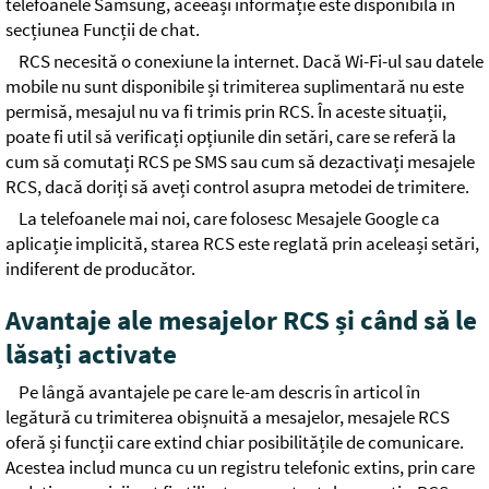
telefoanele Samsung, aceeași informație este disponibilă în
secțiunea Funcții de chat.
RCS necesită o conexiune la internet. Dacă Wi-Fi-ul sau datele
mobile nu sunt disponibile și trimiterea suplimentară nu este
permisă, mesajul nu va fi trimis prin RCS. În aceste situații,
poate fi util să verificați opțiunile din setări, care se referă la
cum să comutați RCS pe SMS sau cum să dezactivați mesajele
RCS, dacă doriți să aveți control asupra metodei de trimitere.
La telefoanele mai noi, care folosesc Mesajele Google ca
aplicație implicită, starea RCS este reglată prin aceleași setări,
indiferent de producător.
Avantaje ale mesajelor RCS și când să le
lăsați activate
Pe lângă avantajele pe care le-am descris în articol în
legătură cu trimiterea obișnuită a mesajelor, mesajele RCS
oferă și funcții care extind chiar posibilitățile de comunicare.
Acestea includ munca cu un registru telefonic extins, prin care