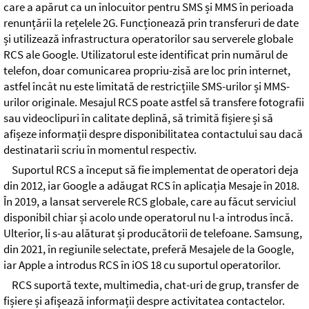
care a apărut ca un înlocuitor pentru SMS și MMS în perioada
renunțării la rețelele 2G. Funcționează prin transferuri de date
și utilizează infrastructura operatorilor sau serverele globale
RCS ale Google. Utilizatorul este identificat prin numărul de
telefon, doar comunicarea propriu-zisă are loc prin internet,
astfel încât nu este limitată de restricțiile SMS-urilor și MMS-
urilor originale. Mesajul RCS poate astfel să transfere fotografii
sau videoclipuri în calitate deplină, să trimită fișiere și să
afișeze informații despre disponibilitatea contactului sau dacă
destinatarii scriu în momentul respectiv.
Suportul RCS a început să fie implementat de operatori deja
din 2012, iar Google a adăugat RCS în aplicația Mesaje în 2018.
În 2019, a lansat serverele RCS globale, care au făcut serviciul
disponibil chiar și acolo unde operatorul nu l-a introdus încă.
Ulterior, li s-au alăturat și producătorii de telefoane. Samsung,
din 2021, în regiunile selectate, preferă Mesajele de la Google,
iar Apple a introdus RCS în iOS 18 cu suportul operatorilor.
RCS suportă texte, multimedia, chat-uri de grup, transfer de
fișiere și afişează informații despre activitatea contactelor.