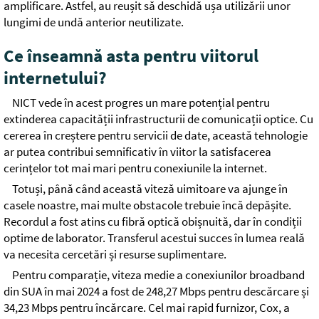
amplificare. Astfel, au reușit să deschidă ușa utilizării unor
lungimi de undă anterior neutilizate.
Ce înseamnă asta pentru viitorul
internetului?
NICT vede în acest progres un mare potențial pentru
extinderea capacității infrastructurii de comunicații optice. Cu
cererea în creștere pentru servicii de date, această tehnologie
ar putea contribui semnificativ în viitor la satisfacerea
cerințelor tot mai mari pentru conexiunile la internet.
Totuși, până când această viteză uimitoare va ajunge în
casele noastre, mai multe obstacole trebuie încă depășite.
Recordul a fost atins cu fibră optică obișnuită, dar în condiții
optime de laborator. Transferul acestui succes în lumea reală
va necesita cercetări și resurse suplimentare.
Pentru comparație, viteza medie a conexiunilor broadband
din SUA în mai 2024 a fost de 248,27 Mbps pentru descărcare și
34,23 Mbps pentru încărcare. Cel mai rapid furnizor, Cox, a