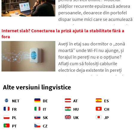
devenit un câmp de luptă geopolitic.
plăților recurente epuizează adesea
persoanele, deoarece din portofel
dispar sume mici care se acumulează
treptat în sume neașteptat de mari.
Internet slab? Conectarea la priză ajută la stabilitate fără a
În text ne bazăm pe date proaspete
fora
din anul 2026, arătăm diferența
Aveți în etaj sau dormitor o „zonă
uriașă dintre estimările noastre și
moartă” unde Wi-Fi nu ajunge, și
realitate și oferim patru pași concreți
forajul în pereți nu e o opțiune?
pentru a avea cheltuielile sub un
Aflați cum să folosiți cablurile
control mai mare.
electrice deja existente în pereți
pentru a transmite internetul prin
rețeaua electrică. În articol vă vom
Alte versiuni lingvistice
arăta cum funcționează un adaptor
powerline modern, de ce face față
NET
DE
AT
ES
streamingului 4K și jocurilor și la ce
să fiți atenți la distribuțiile mai vechi
FR
IT
HU
CH
din aluminiu.
PL
SK
UK
JP
PT
CZ