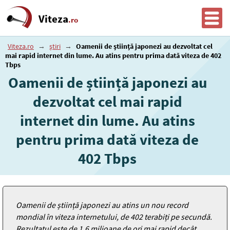
Viteza
.ro
Viteza.ro
→
știri
→
Oamenii de știință japonezi au dezvoltat cel
mai rapid internet din lume. Au atins pentru prima dată viteza de 402
Tbps
Oamenii de știință japonezi au
dezvoltat cel mai rapid
internet din lume. Au atins
pentru prima dată viteza de
402 Tbps
Oamenii de știință japonezi au atins un nou record
mondial în viteza internetului, de 402 terabiți pe secundă.
Rezultatul este de 1,6 milioane de ori mai rapid decât