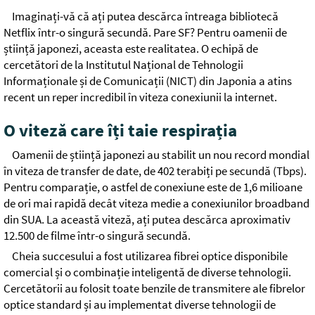
Imaginați-vă că ați putea descărca întreaga bibliotecă
Netflix într-o singură secundă. Pare SF? Pentru oamenii de
știință japonezi, aceasta este realitatea. O echipă de
cercetători de la Institutul Național de Tehnologii
Informaționale și de Comunicații (NICT) din Japonia a atins
recent un reper incredibil în viteza conexiunii la internet.
O viteză care îți taie respirația
Oamenii de știință japonezi au stabilit un nou record mondial
în viteza de transfer de date, de 402 terabiți pe secundă (Tbps).
Pentru comparație, o astfel de conexiune este de 1,6 milioane
de ori mai rapidă decât viteza medie a conexiunilor broadband
din SUA. La această viteză, ați putea descărca aproximativ
12.500 de filme într-o singură secundă.
Cheia succesului a fost utilizarea fibrei optice disponibile
comercial și o combinație inteligentă de diverse tehnologii.
Cercetătorii au folosit toate benzile de transmitere ale fibrelor
optice standard și au implementat diverse tehnologii de