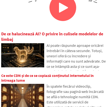
De ce halucinează AI? O privire în culisele modelelor de
limbaj
AI poate răspunde aproape oricărei
întrebări în câteva secunde. Totuși,
uneori oferă cu încredere și
informații care nu sunt adevărate. De
ce se întâmplă asta și ce sunt așa-
numitele halucinații AI? În articol
Ce este CDN și de ce se copiază conținutul internetului în
vom explica cum funcționează marile
întreaga lume
modele de limbaj, de ce uneori
În spatele fiecărui videoclip,
generează răspunsuri false și cum
fotografie sau pagină web încărcată
încearcă dezvoltatorii să reducă
se află o tehnologie numită CDN.
treptat această problemă.
Este utilizată de servicii de