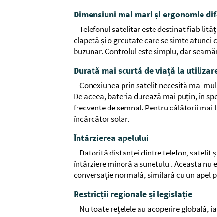
Dimensiuni mai mari și ergonomie dif
Telefonul satelitar este destinat fiabilităț
clapetă și o greutate care se simte atunci
buzunar. Controlul este simplu, dar seamă
Durată mai scurtă de viață la utilizar
Conexiunea prin satelit necesită mai mul
De aceea, bateria durează mai puțin, în spec
frecvente de semnal. Pentru călătorii mai l
încărcător solar.
Întârzierea apelului
Datorită distanței dintre telefon, satelit 
întârziere minoră a sunetului. Aceasta nu e
conversație normală, similară cu un apel p
Restricții regionale și legislație
Nu toate rețelele au acoperire globală, iar