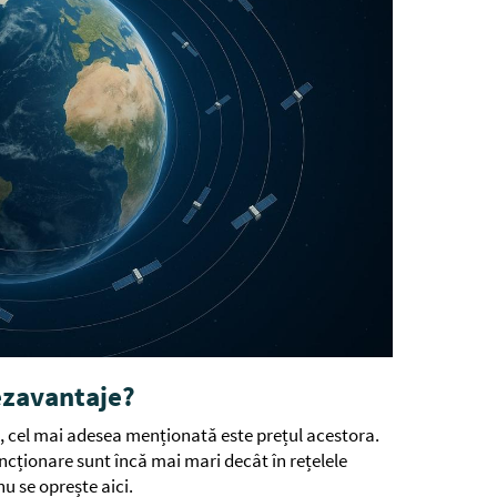
dezavantaje?
e, cel mai adesea menționată este prețul acestora.
uncționare sunt încă mai mari decât în rețelele
u se oprește aici.