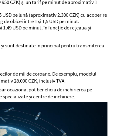
 950 CZK) și un tarif pe minut de aproximativ 1
95 USD pe lună (aproximativ 2.300 CZK) cu acoperire
g de obicei între 1 și 1,5 USD pe minut.
i 1,49 USD pe minut, în funcție de rețeaua și
 și sunt destinate în principal pentru transmiterea
l zecilor de mii de coroane. De exemplu, modelul
mativ 28.000 CZK, inclusiv TVA.
doar ocazional pot beneficia de închirierea pe
specializate și centre de închiriere.