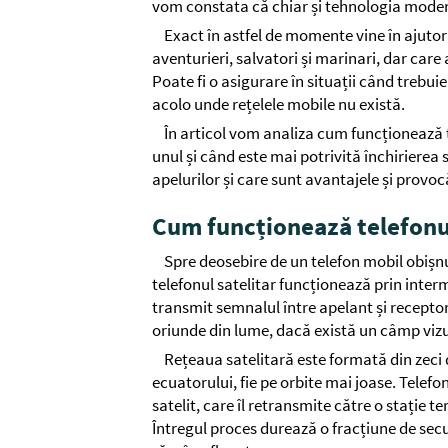
vom constata că chiar și tehnologia modern
Exact în astfel de momente vine în ajutor 
aventurieri, salvatori și marinari, dar care 
Poate fi o asigurare în situații când trebui
acolo unde rețelele mobile nu există.
În articol vom analiza cum funcționează t
unul și când este mai potrivită închirierea 
apelurilor și care sunt avantajele și provo
Cum funcționează telefonul
Spre deosebire de un telefon mobil obișnu
telefonul satelitar funcționează prin inter
transmit semnalul între apelant și receptor
oriunde din lume, dacă există un câmp vizua
Rețeaua satelitară este formată din zeci de
ecuatorului, fie pe orbite mai joase. Telef
satelit, care îl retransmite către o stație t
Întregul proces durează o fracțiune de secun