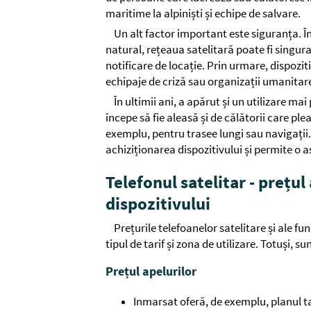
maritime la alpiniști și echipe de salvare.
Un alt factor important este siguranța. Î
natural, rețeaua satelitară poate fi singur
notificare de locație. Prin urmare, dispozit
echipaje de criză sau organizații umanitar
În ultimii ani, a apărut și un utilizare ma
începe să fie aleasă și de călătorii care ple
exemplu, pentru trasee lungi sau navigații.
achiziționarea dispozitivului și permite o a
Telefonul satelitar - prețul
dispozitivului
Prețurile telefoanelor satelitare și ale fu
tipul de tarif și zona de utilizare. Totuși, s
Prețul apelurilor
Inmarsat oferă, de exemplu, planul t