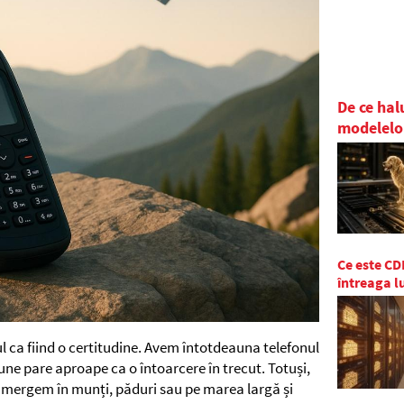
De ce hal
modelelo
Ce este CDN
întreaga 
l ca fiind o certitudine. Avem întotdeauna telefonul
ne pare aproape ca o întoarcere în trecut. Totuși,
ă mergem în munți, păduri sau pe marea largă și