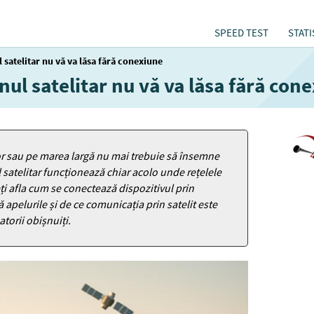
SPEED TEST
STATI
 satelitar nu vă va lăsa fără conexiune
ul satelitar nu vă va lăsa fără con
or sau pe marea largă nu mai trebuie să însemne
satelitar funcționează chiar acolo unde rețelele
eți afla cum se conectează dispozitivul prin
stă apelurile și de ce comunicația prin satelit este
atorii obișnuiți.