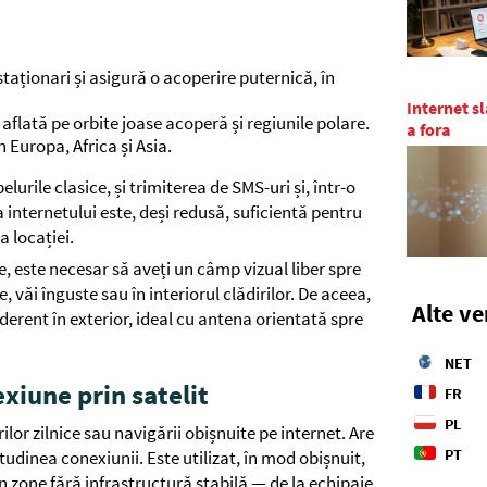
staționari și asigură o acoperire puternică, în
Internet sl
i aflată pe orbite joase acoperă și regiunile polare.
a fora
 Europa, Africa și Asia.
lurile clasice, și trimiterea de SMS-uri și, într-o
 internetului este, deși redusă, suficientă pentru
 locației.
, este necesar să aveți un câmp vizual liber spre
 văi înguste sau în interiorul clădirilor. De aceea,
Alte ve
derent în exterior, ideal cu antena orientată spre
NET
xiune prin satelit
FR
PL
ilor zilnice sau navigării obișnuite pe internet. Are
PT
udinea conexiunii. Este utilizat, în mod obișnuit,
 zone fără infrastructură stabilă — de la echipaje