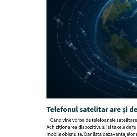
Telefonul satelitar are și 
Când vine vorba de telefoanele satelitar
Achiziționarea dispozitivului și taxele de f
mobile obișnuite. Dar lista dezavantajelor n