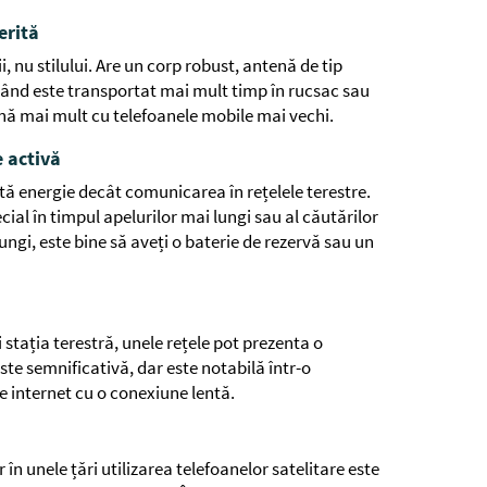
erită
ii, nu stilului. Are un corp robust, antenă de tip
 când este transportat mai mult timp în rucsac sau
nă mai mult cu telefoanele mobile mai vechi.
e activă
tă energie decât comunicarea în rețelele terestre.
ial în timpul apelurilor mai lungi sau al căutărilor
ungi, este bine să aveți o baterie de rezervă sau un
și stația terestră, unele rețele pot prezenta o
ste semnificativă, dar este notabilă într-o
e internet cu o conexiune lentă.
 în unele țări utilizarea telefoanelor satelitare este