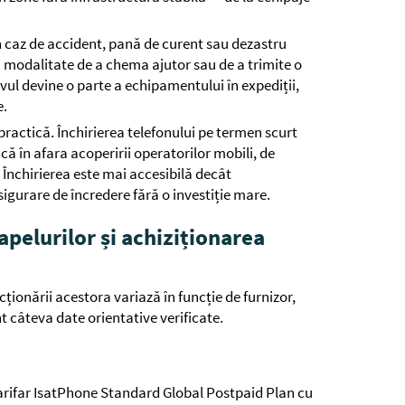
n caz de accident, pană de curent sau dezastru
a modalitate de a chema ajutor sau de a trimite o
ivul devine o parte a echipamentului în expediții,
e.
i practică. Închirierea telefonului pe termen scurt
acă în afara acoperirii operatorilor mobili, de
 Închirierea este mai accesibilă decât
sigurare de încredere fără o investiție mare.
 apelurilor și achiziționarea
ncționării acestora variază în funcție de furnizor,
unt câteva date orientative verificate.
arifar IsatPhone Standard Global Postpaid Plan cu