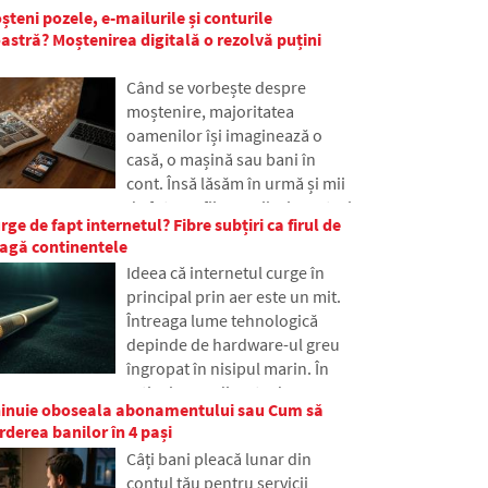
problemă.
șteni pozele, e-mailurile și conturile
obișnuite, chiar dacă mulți
tră? Moștenirea digitală o rezolvă puțini
oameni nu au auzit niciodată
de ea. În articol, vom explica ce
Când se vorbește despre
înseamnă această abreviere,
moștenire, majoritatea
cum funcționează, de ce
oamenilor își imaginează o
conținutul internetului este
casă, o mașină sau bani în
stocat în diferite locuri din
cont. Însă lăsăm în urmă și mii
lume și de ce internetul de
de fotografii, e-mailuri, conturi
astăzi s-ar descurca cu greu
ge de fapt internetul? Fibre subțiri ca firul de
pe rețelele sociale sau date
fără ea.
eagă continentele
stocate în cloud. Ce se
Ideea că internetul curge în
întâmplă cu ele după moarte și
principal prin aer este un mit.
cine va obține acces la ele? În
Întreaga lume tehnologică
articol analizăm cum
depinde de hardware-ul greu
funcționează moștenirea
îngropat în nisipul marin. În
digitală, de ce pot avea
articol, vom discuta despre
moștenitorii probleme cu
chinuie oboseala abonamentului sau Cum să
tehnologia cablurilor
datele și cum să faci ordine în
rderea banilor în 4 pași
submarine. Veți afla cum
amprenta online chiar astăzi.
Câți bani pleacă lunar din
funcționează fibrele optice, ce
contul tău pentru servicii