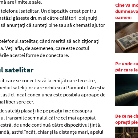
ă are limitele sale.
Cine va mo
telefonul satelitar. Un dispozitiv creat pentru
dumneavoas
oameni
astăzi găsește drum și către călătorii obișnuiți.
e să anunțați că sunteți bine sau să chemați ajutor
elefonul satelitar, când merită să achiziționați
sa. Veți afla, de asemenea, care este costul
cările acestei forme de conectare.
Pe unde cur
 satelitar
păr care l
it care se conectează la emițătoare terestre,
mediul sateliților care orbitează Pământul. Aceștia
, astfel încât conexiunea este posibilă aproape de
l liber spre cer.
 sateliți plasați fie pe poziții fixe deasupra
De ce ne 
onul transmite semnalul către cel mai apropiat
oprești pie
erestră, de unde continuă către dispozitivul țintă.
dă, astfel încât, chiar și la distanțe mari, apelul