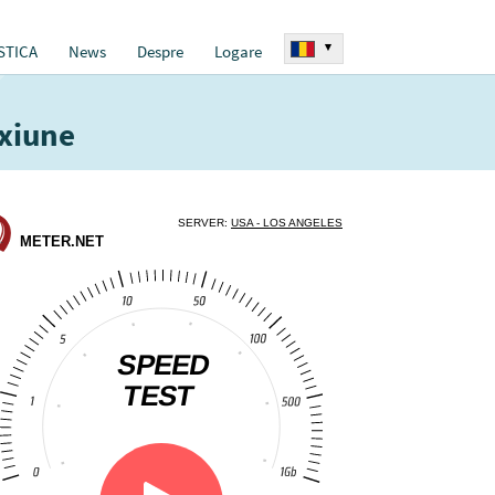
▾
STICA
News
Despre
Logare
exiune