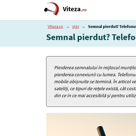
Viteza
.ro
Viteza.ro
→
știri
→
Semnal pierdut? Telefonul
Semnal pierdut? Telefon
Pierderea semnalului în mijlocul munțil
pierderea conexiunii cu lumea. Telefonul 
mobile obișnuite se termină. În articol v
sateliți, ce tipuri de rețele există, cât co
din ce în ce mai accesibilă și pentru utiliz