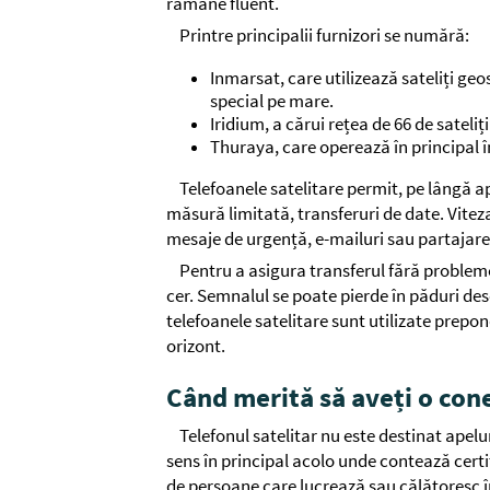
rămâne fluent.
Printre principalii furnizori se numără:
Inmarsat, care utilizează sateliți geo
special pe mare.
Iridium, a cărui rețea de 66 de sateliț
Thuraya, care operează în principal în
Telefoanele satelitare permit, pe lângă ape
măsură limitată, transferuri de date. Viteza
mesaje de urgență, e-mailuri sau partajarea
Pentru a asigura transferul fără probleme
cer. Semnalul se poate pierde în păduri dese,
telefoanele satelitare sunt utilizate prepon
orizont.
Când merită să aveți o cone
Telefonul satelitar nu este destinat apelur
sens în principal acolo unde contează certit
de persoane care lucrează sau călătoresc în