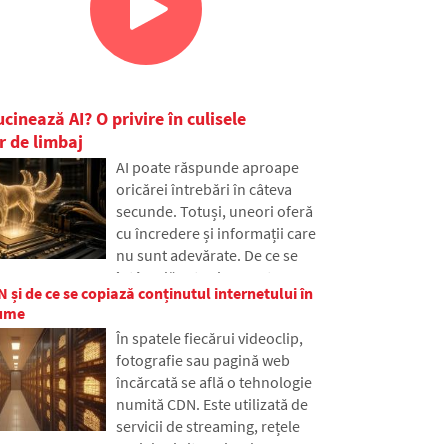
ucinează AI? O privire în culisele
r de limbaj
AI poate răspunde aproape
oricărei întrebări în câteva
secunde. Totuși, uneori oferă
cu încredere și informații care
nu sunt adevărate. De ce se
întâmplă asta și ce sunt așa-
 și de ce se copiază conținutul internetului în
numitele halucinații AI? În
lume
articol vom explica cum
În spatele fiecărui videoclip,
funcționează marile modele de
fotografie sau pagină web
limbaj, de ce uneori generează
încărcată se află o tehnologie
răspunsuri false și cum
numită CDN. Este utilizată de
încearcă dezvoltatorii să
servicii de streaming, rețele
reducă treptat această
sociale și site-uri web