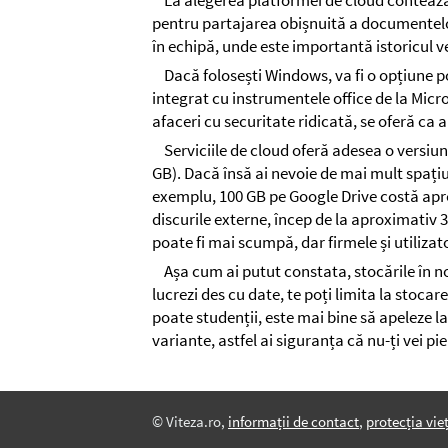
La alegerea platformei de cloud contează 
pentru partajarea obișnuită a documentelo
în echipă, unde este importantă istoricul ve
Dacă folosești Windows, va fi o opțiune p
integrat cu instrumentele office de la Micr
afaceri cu securitate ridicată, se oferă ca
Serviciile de cloud oferă adesea o versiun
GB). Dacă însă ai nevoie de mai mult spațiu
exemplu, 100 GB pe Google Drive costă apro
discurile externe, încep de la aproximativ 
poate fi mai scumpă, dar firmele și utilizato
Așa cum ai putut constata, stocările în n
lucrezi des cu date, te poți limita la stocar
poate studenții, este mai bine să apeleze 
variante, astfel ai siguranța că nu-ți vei p
© Viteza.ro,
informații de contact
,
protecția vieț