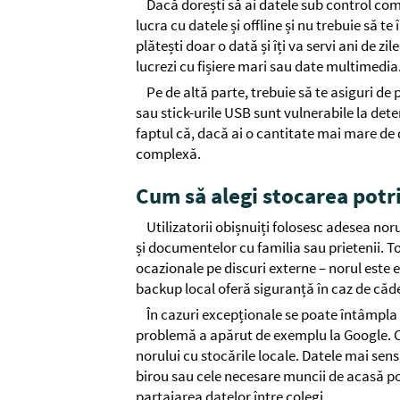
Dacă dorești să ai datele sub control comp
lucra cu datele și offline și nu trebuie să te
plătești doar o dată și îți va servi ani de z
lucrezi cu fișiere mari sau date multimedia
Pe de altă parte, trebuie să te asiguri de p
sau stick-urile USB sunt vulnerabile la det
faptul că, dacă ai o cantitate mai mare de 
complexă.
Cum să alegi stocarea potri
Utilizatorii obișnuiți folosesc adesea nor
și documentelor cu familia sau prietenii. T
ocazionale pe discuri externe – norul este 
backup local oferă siguranță în caz de căde
În cazuri excepționale se poate întâmpla ș
problemă a apărut de exemplu la Google. 
norului cu stocările locale. Datele mai sensi
birou sau cele necesare muncii de acasă pot f
partajarea datelor între colegi.