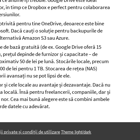
ce anume îți trebuie. Google Drive este ideal
r, în timp ce Dropbox e perfect pentru colaborarea
rsiunilor.
otrivită pentru tine OneDrive, deoarece este bine
osoft. Dacă cauți o soluție pentru backupurile de
 alternativă Amazon S3 sau Azure.
e de bază gratuită (de ex. Google Drive oferă 15
, prețul depinde de furnizor și capacitate – de
ximativ 50 de lei pe lună. Stocările locale, precum
300 de lei pentru 1 TB. Stocarea de rețea (NAS)
rii avansați nu se pot lipsi de ele.
or și cele locale au avantaje și dezavantaje. Dacă nu
ea locală. Însă pentru freelancerii, companiile, dar și
la nor. Cea mai bună alegere este să combini ambele
ierde datele cu adevărat.
ii private și condiții de utilizare
Theme light/dark