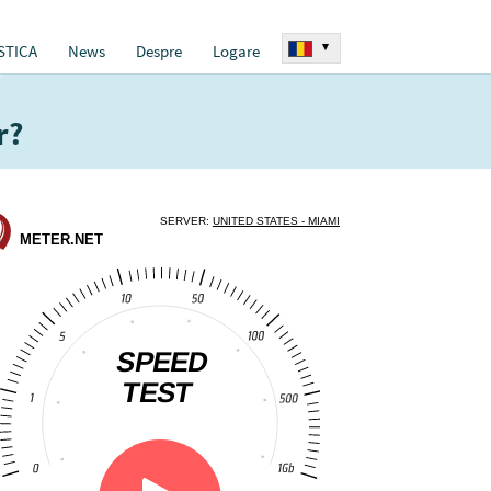
▾
STICA
News
Despre
Logare
r?