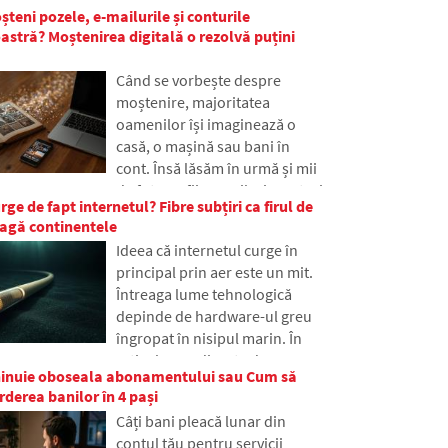
problemă.
șteni pozele, e-mailurile și conturile
obișnuite, chiar dacă mulți
tră? Moștenirea digitală o rezolvă puțini
oameni nu au auzit niciodată
de ea. În articol, vom explica ce
Când se vorbește despre
înseamnă această abreviere,
moștenire, majoritatea
cum funcționează, de ce
oamenilor își imaginează o
conținutul internetului este
casă, o mașină sau bani în
stocat în diferite locuri din
cont. Însă lăsăm în urmă și mii
lume și de ce internetul de
de fotografii, e-mailuri, conturi
astăzi s-ar descurca cu greu
ge de fapt internetul? Fibre subțiri ca firul de
pe rețelele sociale sau date
fără ea.
eagă continentele
stocate în cloud. Ce se
Ideea că internetul curge în
întâmplă cu ele după moarte și
principal prin aer este un mit.
cine va obține acces la ele? În
Întreaga lume tehnologică
articol analizăm cum
depinde de hardware-ul greu
funcționează moștenirea
îngropat în nisipul marin. În
digitală, de ce pot avea
articol, vom discuta despre
moștenitorii probleme cu
chinuie oboseala abonamentului sau Cum să
tehnologia cablurilor
datele și cum să faci ordine în
rderea banilor în 4 pași
submarine. Veți afla cum
amprenta online chiar astăzi.
Câți bani pleacă lunar din
funcționează fibrele optice, ce
contul tău pentru servicii