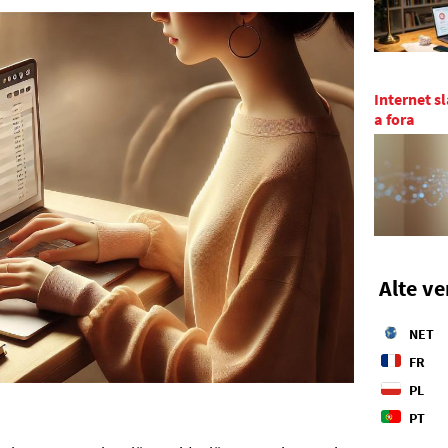
Internet sl
a fora
Alte ve
NET
FR
PL
PT