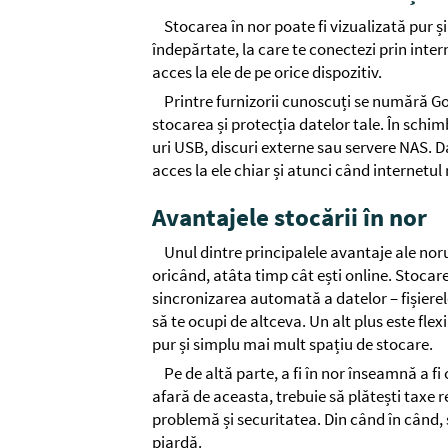
Stocarea în nor poate fi vizualizată pur ș
îndepărtate, la care te conectezi prin interne
acces la ele de pe orice dispozitiv.
Printre furnizorii cunoscuți se numără G
stocarea și protecția datelor tale. În schimb
uri USB, discuri externe sau servere NAS. Dat
acces la ele chiar și atunci când internetul
Avantajele stocării în nor
Unul dintre principalele avantaje ale norul
oricând, atâta timp cât ești online. Stocar
sincronizarea automată a datelor – fișierel
să te ocupi de altceva. Un alt plus este flex
pur și simplu mai mult spațiu de stocare.
Pe de altă parte, a fi în nor înseamnă a f
afară de aceasta, trebuie să plătești taxe r
problemă și securitatea. Din când în când, 
piardă.