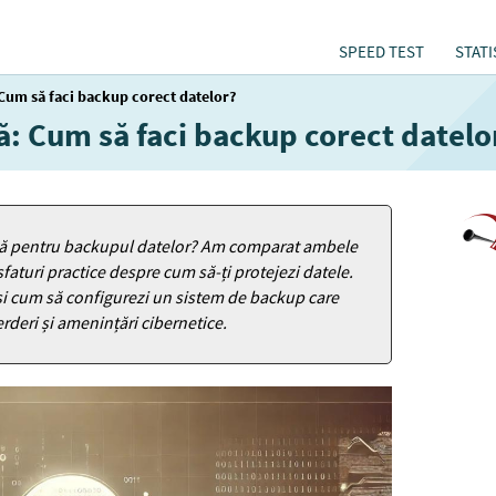
SPEED TEST
STATI
: Cum să faci backup corect datelor?
lă: Cum să faci backup corect datelo
ocală pentru backupul datelor? Am comparat ambele
 sfaturi practice despre cum să-ți protejezi datele.
e și cum să configurezi un sistem de backup care
erderi și amenințări cibernetice.