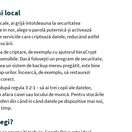
i local
ocale, ai grijă întotdeauna la securitatea
e în nor, alege o parolă puternică și activează
e serviciile care criptează datele, reducând astfel
tocării.
ea de criptare, de exemplu cu ajutorul VeraCrypt
sensibile. Dacă folosești un program de securitate,
avea un sistem de backup mereu pregătit, este bine
p-urilor. Încearcă, de exemplu, să restaurezi
 corect.
ă regula 3-2-1 – să ai trei copii ale datelor,
în afara casei sau locului de muncă. Pentru stocările
eri din când în când datele pe dispozitive mai noi,
 timp.
legi?