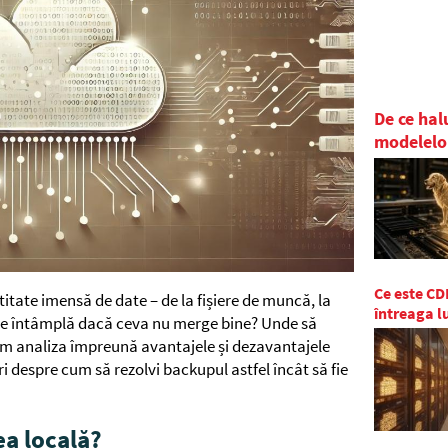
De ce hal
modelelo
Ce este CDN
itate imensă de date – de la fișiere de muncă, la
întreaga 
 se întâmplă dacă ceva nu merge bine? Unde să
om analiza împreună avantajele și dezavantajele
turi despre cum să rezolvi backupul astfel încât să fie
ea locală?