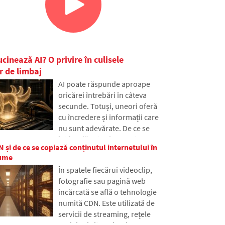
ucinează AI? O privire în culisele
r de limbaj
AI poate răspunde aproape
oricărei întrebări în câteva
secunde. Totuși, uneori oferă
cu încredere și informații care
nu sunt adevărate. De ce se
întâmplă asta și ce sunt așa-
 și de ce se copiază conținutul internetului în
numitele halucinații AI? În
lume
articol vom explica cum
În spatele fiecărui videoclip,
funcționează marile modele de
fotografie sau pagină web
limbaj, de ce uneori generează
încărcată se află o tehnologie
răspunsuri false și cum
numită CDN. Este utilizată de
încearcă dezvoltatorii să
servicii de streaming, rețele
reducă treptat această
sociale și site-uri web