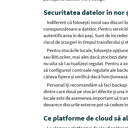
Securitatea datelor în nor ș
Indiferent că folosești norul sau discuri l
corespunzătoare a datelor. Pentru serviciil
autentificarea în doi pași. Sunt de încreder
riscul de scurgeri în timpul transferului și s
Pentru stocările locale, folosește opțiun
sau BitLocker, mai ales dacă stochezi date 
nu uita să-l actualizezi regulat. Pentru a 
să configurezi controale regulate ale backu
câteva fișiere și verifică dacă funcționează
Personal îți recomandăm să faci backup dup
dintre care două pe stocări diferite și una 
locale este de asemenea important să transf
deoarece discurile externe pot să cedeze în
Ce platforme de cloud să a