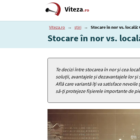
Viteza
.ro
Viteza.ro
→
știri
→
Stocare în nor vs. locală
Stocare în nor vs. loca
Te decizi între stocarea în nor și cea l
soluții, avantajele și dezavantajele lor și
Află care variantă îți va satisface nevoil
să-ți protejeze fișierele importante de pi