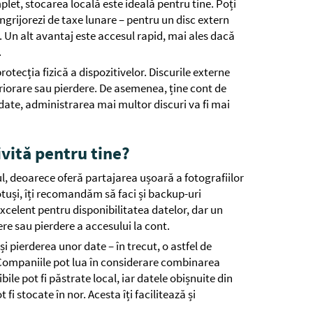
let, stocarea locală este ideală pentru tine. Poți
 îngrijorezi de taxe lunare – pentru un disc extern
ile. Un alt avantaj este accesul rapid, mai ales dacă
.
rotecția fizică a dispozitivelor. Discurile externe
eriorare sau pierdere. De asemenea, ține cont de
date, administrarea mai multor discuri va fi mai
vită pentru tine?
ul, deoarece oferă partajarea ușoară a fotografiilor
otuși, îți recomandăm să faci și backup-uri
excelent pentru disponibilitatea datelor, dar un
re sau pierdere a accesului la cont.
i pierderea unor date – în trecut, o astfel de
Companiile pot lua în considerare combinarea
bile pot fi păstrate local, iar datele obișnuite din
i stocate în nor. Acesta îți facilitează și