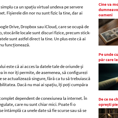
Cine va mo
i simplu ca un spațiu virtual undeva pe servere
dumneavoas
t. Fișierele din nor nu sunt fizic la tine, dar ai
oameni
oogle Drive, Dropbox sau iCloud, care se ocupă de
, stocările locale sunt discuri fizice, precum stick-
ele sunt astfel direct la tine. Un plus este că ai
 nu funcționează.
Pe unde cur
păr care l
ui este că ai acces la datele tale de oriunde și
ea în nor îți permite, de asemenea, să configurezi
e se actualizează singure, fără ca tu să trebuiască
ibilitatea. Dacă nu mai ai spațiu, îți poți cumpăra
i complet dependent de conexiunea la internet. În
De ce ne 
egulate, care nu sunt chiar mici. Poate fi o
oprești pie
se întâmplă ca unele date să fie scurse sau să se