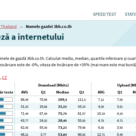
SPEED TEST
STATI
 Thailand
→
Numele gazdei 3bb.co.th
eză a internetului
numele de gazdă 3bb.co.th. Calculat mediu, median, quartile inferioare și cuar
 descărcare este de -0%, viteza de încărcare de +35% (mai mare este mai bună
,
CZ
Download (Mbits)
Upload (Mb
r teste
AVG
Q1
Median
Q3
AVG
Q1
M
88
75
109
111
7
7
,49
,96
,5
,5
,12
,00
31
19
31
43
4
3
,53
,88
,53
,19
,00
,61
71
67
75
81
10
4
,44
,44
,79
,57
,19
,24
43
24
28
55
4
4
,77
,02
,40
,83
,78
,72
62
55
73
79
6
3
,05
,30
,23
,98
,35
,93
48
3
53
86
12
5
,21
,77
,84
,83
,71
,49