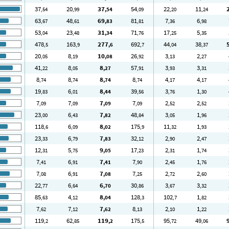
37
20
37
54
22
11
,54
,99
,54
,09
,20
,24
63
48
69
81
7
6
,67
,61
,83
,81
,36
,98
53
23
31
71
17
5
,04
,48
,34
,76
,25
,35
478
163
277
692
44
38
,5
,9
,6
,7
,04
,37
20
8
10
26
3
2
,05
,19
,08
,92
,13
,27
41
8
8
57
3
3
,22
,05
,27
,91
,93
,31
8
8
8
8
4
4
,74
,74
,74
,74
,17
,17
19
6
8
39
3
1
,83
,01
,44
,56
,76
,30
7
7
7
7
2
2
,09
,09
,09
,09
,52
,52
23
6
7
48
3
1
,00
,43
,82
,84
,05
,96
118
6
8
175
11
1
,6
,09
,02
,9
,32
,93
23
6
7
32
2
2
,33
,79
,83
,12
,90
,47
12
5
9
17
2
1
,31
,75
,05
,23
,31
,74
7
6
7
7
2
1
,41
,91
,41
,90
,45
,76
7
6
7
7
2
2
,08
,91
,08
,25
,72
,60
22
6
6
30
3
3
,77
,64
,70
,86
,67
,32
85
4
8
128
102
1
,63
,12
,04
,3
,7
,82
7
7
7
8
2
1
,62
,12
,62
,13
,10
,22
119
62
119
175
95
49
,2
,85
,2
,5
,72
,06