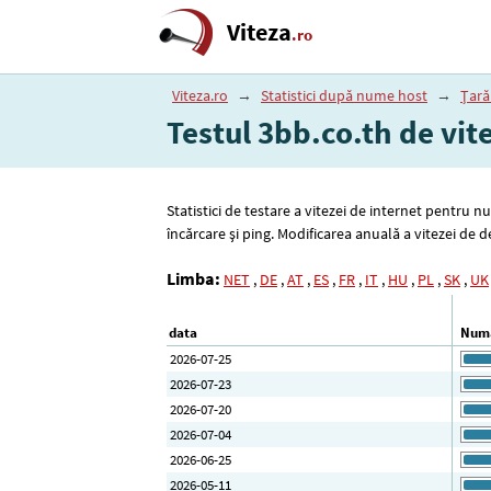
Viteza
.ro
Viteza.ro
→
Statistici după nume host
→
Țară
Testul 3bb.co.th de vit
Statistici de testare a vitezei de internet pentru 
încărcare și ping. Modificarea anuală a vitezei de
Limba:
NET
,
DE
,
AT
,
ES
,
FR
,
IT
,
HU
,
PL
,
SK
,
UK
data
Numă
2026-07-25
2026-07-23
2026-07-20
2026-07-04
2026-06-25
2026-05-11