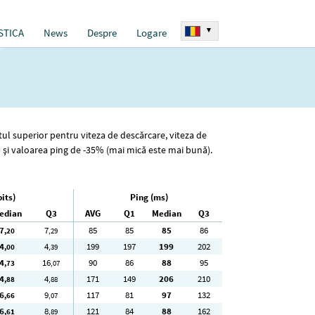
▾
STICA
News
Despre
Logare
tul superior pentru viteza de descărcare, viteza de
) și valoarea ping de -35% (mai mică este mai bună).
its)
Ping (ms)
edian
Q3
AVG
Q1
Median
Q3
7
7
85
85
85
86
,20
,29
4
4
199
197
199
202
,00
,39
4
16
90
86
88
95
,73
,07
4
4
171
149
206
210
,88
,88
6
9
117
81
97
132
,66
,07
6
8
121
84
88
162
,61
,89