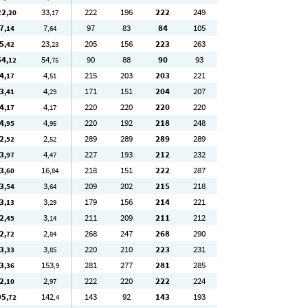
22
33
222
196
222
249
,20
,17
7
7
97
83
84
105
,14
,64
5
23
205
156
223
263
,42
,23
54
54
90
88
90
93
,12
,75
4
4
215
203
203
221
,17
,51
3
4
171
151
204
207
,41
,29
4
4
220
220
220
220
,17
,17
4
4
220
192
218
248
,95
,95
2
2
289
289
289
289
,52
,52
3
4
227
193
212
232
,97
,47
3
16
218
151
222
287
,60
,84
3
3
209
202
215
218
,54
,64
3
3
179
156
214
221
,13
,29
2
3
211
209
211
212
,45
,14
2
2
268
247
268
290
,72
,84
3
3
220
210
223
231
,33
,85
3
153
281
277
281
285
,36
,9
2
2
222
220
222
224
,10
,97
95
142
143
92
143
193
,72
,4