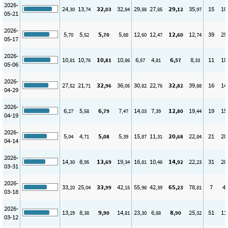
2026-
24
13
32
32
29
27
29
35
15
10
,30
,74
,03
,84
,88
,85
,12
,97
05-21
2026-
5
5
5
5
12
12
12
12
39
29
,70
,52
,70
,88
,60
,47
,60
,74
05-17
2026-
10
10
10
10
6
4
6
8
11
10
,81
,76
,81
,86
,57
,81
,57
,33
05-06
2026-
27
21
32
36
30
22
32
39
16
14
,52
,71
,96
,05
,82
,76
,82
,88
04-29
2026-
6
5
6
7
14
7
12
19
19
15
,27
,58
,79
,47
,03
,39
,80
,44
04-19
2026-
5
4
5
5
15
11
20
22
21
20
,04
,71
,08
,39
,87
,31
,68
,84
04-14
2026-
14
8
13
19
16
10
14
22
31
20
,30
,95
,69
,34
,81
,46
,92
,23
03-31
2026-
33
25
33
42
55
42
65
78
7
4
,20
,04
,99
,15
,98
,39
,23
,81
03-18
2026-
13
8
9
14
23
6
8
25
51
11
,29
,38
,90
,81
,30
,88
,90
,32
03-12