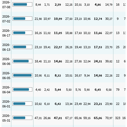
2026-
8
1
2
12
10
3
4
14
16
11
,44
,71
,59
,25
,31
,10
,86
,79
07-08
2026-
21
10
10
27
23
10
12
30
9
7
,98
,97
,99
,50
,23
,95
,74
,27
07-02
2026-
16
11
11
18
17
10
11
22
13
11
,25
,02
,05
,88
,63
,22
,66
,07
06-17
2026-
23
19
22
26
19
13
17
23
25
20
,10
,41
,57
,25
,40
,23
,53
,70
06-13
2026-
18
11
14
22
27
12
24
39
12
6
,45
,13
,86
,18
,55
,04
,31
,82
06-06
2026-
10
6
8
10
16
9
14
22
22
9
,95
,11
,32
,51
,57
,34
,98
,26
06-05
2026-
4
2
5
5
5
5
6
6
79
7
,40
,42
,44
,50
,76
,90
,45
,58
06-04
2026-
10
6
6
13
23
22
23
23
22
18
,82
,10
,42
,34
,49
,94
,21
,90
06-01
2026-
47
26
47
67
65
59
65
70
323
16
,01
,86
,01
,17
,06
,15
,06
,97
05-31