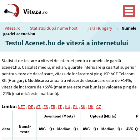
Viteza
.ro
Viteza.ro
→
Statistici după nume host
→
Țară Hungary
→
Numele
gazdei acenet.hu
Testul Acenet.hu de viteză a internetului
Statistici de testare a vitezei de internet pentru numele de gazdă
acenet.hu. Calculat mediu, median, quartile inferioare și cuartul superior
pentru viteza de descărcare, viteza de încărcare și ping. ISP ACE Telecom
Kft (Hungary). Modificarea anuală a vitezei de descărcare este de +14%,
viteza de încărcare de +55% (mai mare este mai bună) și valoarea ping de
-21% (mai mică este mai bună).
Limba:
NET
,
DE
,
AT
,
ES
,
FR
,
IT
,
HU
,
PL
,
SK
,
UK
,
CZ
Download (Mbits)
Upload (Mbits)
Pi
Număr
data
AVG
Q1
Median
Q3
AVG
Q1
Median
Q3
AVG
Q1
teste