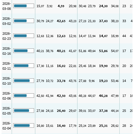
2026-
15
3
4
20
30
23
24
34
23
21
,07
,92
,59
,98
,48
,79
,30
,08
03-08
2026-
30
24
42
43
27
21
37
38
33
4
,79
,27
,65
,23
,23
,33
,43
,23
03-02
2026-
12
12
12
12
14
11
14
16
44
43
,63
,36
,63
,91
,47
,94
,47
,99
02-23
2026-
40
38
40
41
51
49
51
54
17
17
,21
,76
,21
,67
,86
,64
,86
,07
02-16
2026-
17
11
16
22
25
18
19
29
20
20
,30
,15
,02
,81
,45
,34
,90
,78
02-11
2026-
27
10
33
43
27
9
19
53
14
7
,79
,72
,78
,75
,88
,96
,23
,46
02-10
2026-
42
41
42
43
46
44
46
47
17
16
,50
,94
,50
,05
,28
,57
,28
,99
02-06
2026-
27
24
26
29
39
33
37
44
25
20
,08
,15
,40
,67
,01
,07
,38
,14
02-05
2026-
16
15
16
17
25
23
25
26
28
24
,80
,61
,40
,79
,24
,89
,31
,62
02-04