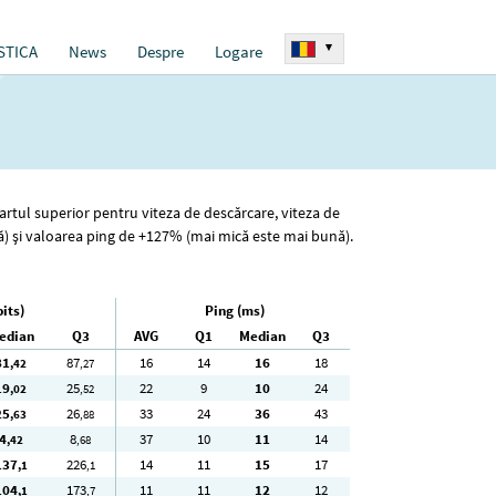
▾
STICA
News
Despre
Logare
uartul superior pentru viteza de descărcare, viteza de
nă) și valoarea ping de +127% (mai mică este mai bună).
its)
Ping (ms)
edian
Q3
AVG
Q1
Median
Q3
81
87
16
14
16
18
,42
,27
19
25
22
9
10
24
,02
,52
25
26
33
24
36
43
,63
,88
4
8
37
10
11
14
,42
,68
137
226
14
11
15
17
,1
,1
104
173
11
11
12
12
,1
,7