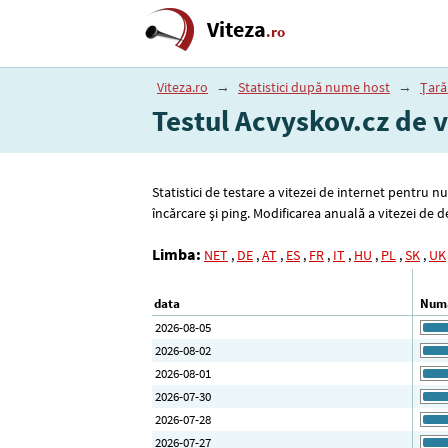
Viteza
.ro
Viteza.ro
→
Statistici după nume host
→
Țară
Testul Acvyskov.cz de v
Statistici de testare a vitezei de internet pentru 
încărcare și ping. Modificarea anuală a vitezei de
Limba:
NET
,
DE
,
AT
,
ES
,
FR
,
IT
,
HU
,
PL
,
SK
,
UK
data
Numă
2026-08-05
2026-08-02
2026-08-01
2026-07-30
2026-07-28
2026-07-27