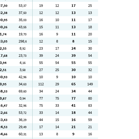
37
53
19
12
17
25
,50
,37
32
37
12
12
13
13
,38
,50
30
35
16
10
11
17
,95
,03
40
43
15
11
13
18
,26
,55
1
19
16
9
11
20
,74
,70
33
298
12
8
8
15
,05
,6
2
8
23
17
24
30
,55
,92
17
23
39
24
39
54
,68
,73
3
4
55
54
55
55
,94
,16
2
3
27
25
30
32
,51
,58
40
42
10
9
10
10
,93
,96
0
34
112
29
65
149
,95
,63
48
69
34
24
34
44
,33
,60
0
0
77
75
77
80
,87
,94
16
32
75
33
41
83
,47
,96
52
53
33
14
18
44
,66
,72
33
36
44
15
16
59
,43
,29
24
29
17
14
21
21
,53
,49
34
60
13
8
9
16
,66
,31