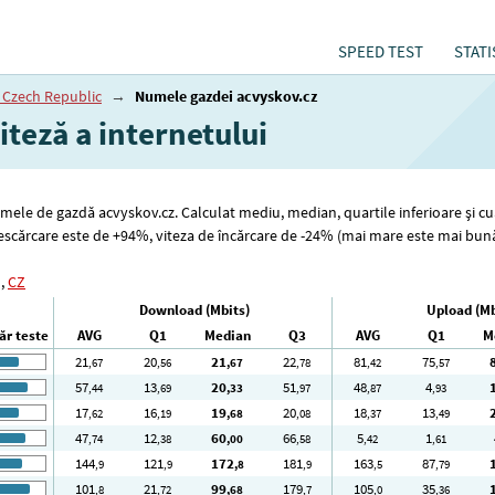
SPEED TEST
STATI
 Czech Republic
→
Numele gazdei acvyskov.cz
iteză a internetului
numele de gazdă acvyskov.cz. Calculat mediu, median, quartile inferioare și c
 descărcare este de +94%, viteza de încărcare de -24% (mai mare este mai bu
,
CZ
Download (Mbits)
Upload (Mb
r teste
AVG
Q1
Median
Q3
AVG
Q1
M
21
20
21
22
81
75
,67
,56
,67
,78
,42
,57
57
13
20
51
48
4
,44
,69
,33
,97
,87
,93
17
16
19
20
18
13
,62
,19
,68
,08
,37
,49
47
12
60
66
5
1
,74
,38
,00
,58
,42
,61
144
121
172
181
163
87
,9
,9
,8
,9
,5
,79
101
21
99
179
105
35
,8
,72
,68
,7
,0
,36