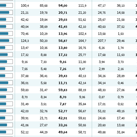
100
85
94
111
47
36
,4
,68
,00
,9
,17
,13
21
19
20
21
24
14
,21
,78
,71
,20
,75
,58
42
19
29
51
25
21
,42
,84
,03
,62
,67
,58
40
38
41
42
40
37
,04
,69
,45
,10
,63
,52
70
10
13
102
13
1
,45
,29
,96
,4
,58
,53
124
50
56
164
207
29
,3
,20
,87
,7
,7
,46
13
10
13
16
6
1
,47
,35
,80
,75
,26
,74
17
8
17
25
17
11
,32
,88
,32
,77
,68
,63
9
7
9
11
3
3
,16
,33
,16
,00
,94
,73
7
5
7
9
2
2
,55
,48
,26
,47
,99
,16
37
36
39
40
34
28
,88
,41
,43
,13
,26
,89
36
5
11
42
34
0
,01
,58
,71
,14
,14
,46
59
31
59
88
48
27
,83
,47
,83
,19
,33
,06
8
8
8
9
0
0
,70
,34
,70
,06
,87
,79
31
3
7
35
17
0
,49
,51
,87
,84
,01
,52
42
32
52
56
51
49
,03
,76
,77
,67
,02
,15
39
21
42
59
24
17
,91
,71
,91
,61
,65
,40
41
27
33
50
20
13
,06
,67
,26
,55
,60
,68
52
44
49
58
49
31
,12
,29
,64
,72
,88
,84