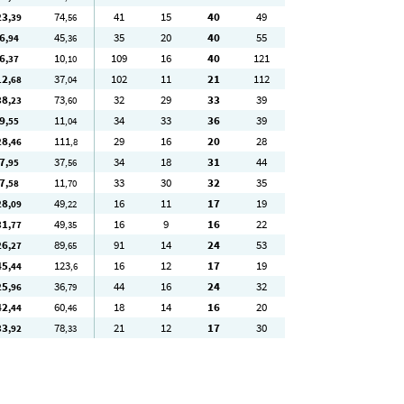
23
74
41
15
40
49
,39
,56
6
45
35
20
40
55
,94
,36
6
10
109
16
40
121
,37
,10
12
37
102
11
21
112
,68
,04
38
73
32
29
33
39
,23
,60
9
11
34
33
36
39
,55
,04
28
111
29
16
20
28
,46
,8
7
37
34
18
31
44
,95
,56
7
11
33
30
32
35
,58
,70
28
49
16
11
17
19
,09
,22
31
49
16
9
16
22
,77
,35
26
89
91
14
24
53
,27
,65
45
123
16
12
17
19
,44
,6
25
36
44
16
24
32
,96
,79
42
60
18
14
16
20
,44
,46
33
78
21
12
17
30
,92
,33