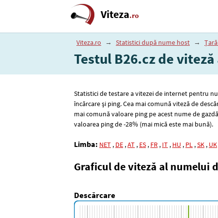
Viteza
.ro
Viteza.ro
→
Statistici după nume host
→
Țară
Testul B26.cz de viteză 
Statistici de testare a vitezei de internet pentru 
încărcare și ping. Cea mai comună viteză de descă
mai comună valoare ping pe acest nume de gazdă
valoarea ping de -28% (mai mică este mai bună).
Limba:
NET
,
DE
,
AT
,
ES
,
FR
,
IT
,
HU
,
PL
,
SK
,
UK
Graficul de viteză al numelui 
Descărcare