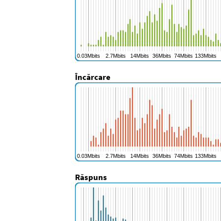
Încărcare
Răspuns