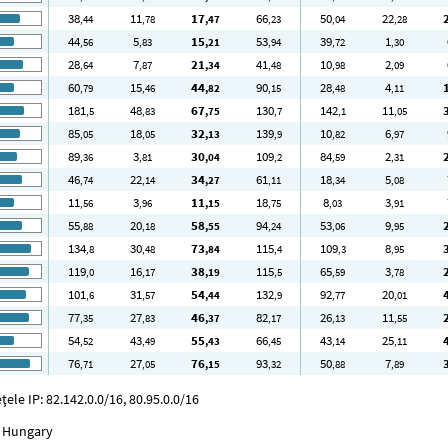
38
11
17
66
50
22
,44
,78
,47
,23
,04
,28
44
5
15
53
39
1
,56
,83
,21
,94
,72
,30
28
7
21
41
10
2
,64
,87
,34
,48
,98
,09
60
15
44
90
28
4
,79
,46
,82
,15
,48
,11
181
48
67
130
142
11
,5
,83
,75
,7
,1
,05
85
18
32
139
10
6
,05
,05
,13
,9
,82
,97
89
3
30
109
84
2
,36
,81
,04
,2
,59
,31
46
22
34
61
18
5
,74
,14
,27
,11
,34
,08
11
3
11
18
8
3
,56
,96
,15
,75
,03
,91
55
20
58
94
53
9
,88
,18
,55
,24
,06
,95
134
30
73
115
109
8
,8
,48
,84
,4
,3
,95
119
16
38
115
65
3
,0
,17
,19
,5
,59
,78
101
31
54
132
92
20
,6
,57
,44
,9
,77
,01
77
27
46
82
26
11
,35
,83
,37
,17
,13
,55
54
43
55
66
43
25
,52
,49
,43
,45
,14
,11
76
27
76
93
50
7
,71
,05
,15
,32
,88
,89
ele IP: 82.142.0.0/16, 80.95.0.0/16
, Hungary