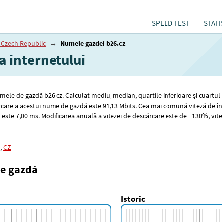
SPEED TEST
STATI
 Czech Republic
→
Numele gazdei b26.cz
a internetului
numele de gazdă b26.cz. Calculat mediu, median, quartile inferioare și cuartul
rcare a acestui nume de gazdă este 91
,13
Mbits. Cea mai comună viteză de în
 este 7
,00
ms. Modificarea anuală a vitezei de descărcare este de +130%, vit
,
CZ
de gazdă
Istoric