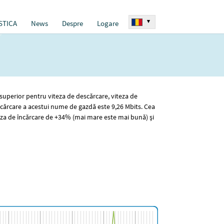
▾
STICA
News
Despre
Logare
 superior pentru viteza de descărcare, viteza de
cărcare a acestui nume de gazdă este 9
,26
Mbits. Cea
eza de încărcare de +34% (mai mare este mai bună) și