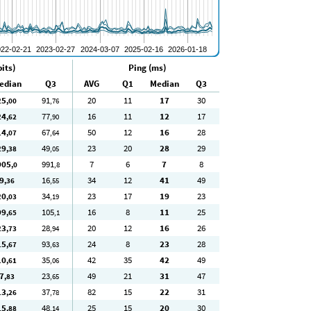
its)
Ping (ms)
edian
Q3
AVG
Q1
Median
Q3
25
91
20
11
17
30
,00
,76
24
77
16
11
12
17
,62
,90
14
67
50
12
16
28
,07
,64
29
49
23
20
28
29
,38
,05
905
991
7
6
7
8
,0
,8
9
16
34
12
41
49
,36
,55
20
34
23
17
19
23
,03
,19
99
105
16
8
11
25
,65
,1
23
28
20
12
16
26
,73
,94
15
93
24
8
23
28
,67
,63
10
35
42
35
42
49
,61
,06
7
23
49
21
31
47
,83
,65
13
37
82
15
22
31
,26
,78
15
48
25
15
20
30
,88
,14