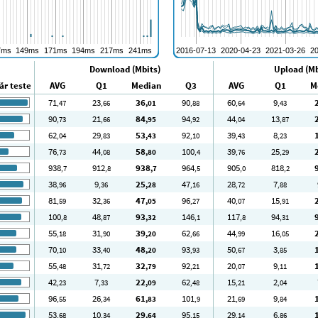
Download (Mbits)
Upload (Mb
r teste
AVG
Q1
Median
Q3
AVG
Q1
M
71
23
36
90
60
9
,47
,66
,01
,88
,64
,43
90
21
84
94
44
13
,73
,66
,95
,92
,04
,87
62
29
53
92
39
8
,04
,83
,43
,10
,43
,23
76
44
58
100
39
25
,73
,08
,80
,4
,76
,29
938
912
938
964
905
818
,7
,8
,7
,5
,0
,2
38
9
25
47
28
7
,96
,36
,28
,16
,72
,88
81
32
47
96
40
15
,59
,36
,05
,27
,07
,91
100
48
93
146
117
94
,8
,87
,32
,1
,8
,31
55
31
39
62
44
16
,18
,90
,20
,66
,99
,05
70
33
48
93
50
3
,10
,40
,20
,93
,67
,85
55
31
32
92
20
9
,48
,72
,79
,21
,07
,11
42
7
22
62
15
2
,23
,33
,09
,48
,21
,04
96
26
61
101
21
9
,55
,34
,83
,9
,69
,84
53
10
29
95
29
6
,68
,34
,64
,15
,14
,86