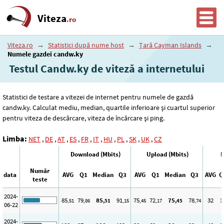
Viteza
.ro
Viteza.ro
→
Statistici după nume host
→
Țară Cayman Islands
→
Numele gazdei candw.ky
Testul Candw.ky de viteză a internetului
Statistici de testare a vitezei de internet pentru numele de gazdă
candw.ky. Calculat mediu, median, quartile inferioare și cuartul superior
pentru viteza de descărcare, viteza de încărcare și ping.
Limba:
NET
,
DE
,
AT
,
ES
,
FR
,
IT
,
HU
,
PL
,
SK
,
UK
,
CZ
Download (Mbits)
Upload (Mbits)
P
Număr
data
AVG
Q1
Median
Q3
AVG
Q1
Median
Q3
AVG
Q
teste
2024-
85
79
85
91
75
72
75
78
32
3
,51
,86
,51
,15
,45
,17
,45
,74
06-22
2024-