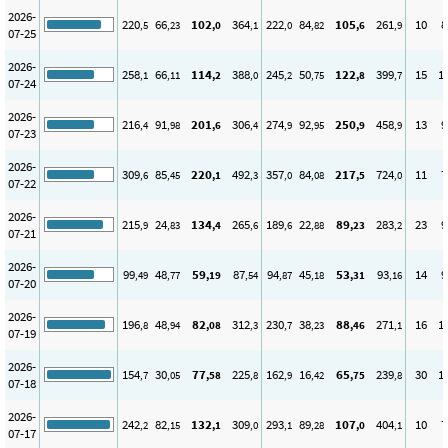
2026-
220
66
102
364
222
84
105
261
10
8
,5
,23
,0
,1
,0
,82
,6
,9
07-25
2026-
258
66
114
388
245
50
122
399
15
1
,1
,11
,2
,0
,2
,75
,8
,7
07-24
2026-
216
91
201
306
274
92
250
458
13
9
,4
,98
,6
,4
,9
,95
,9
,9
07-23
2026-
309
85
220
492
357
84
217
724
11
7
,6
,45
,1
,3
,0
,08
,5
,0
07-22
2026-
215
24
134
265
189
22
89
283
23
9
,9
,83
,4
,6
,6
,88
,23
,2
07-21
2026-
99
48
59
87
94
45
53
93
14
9
,49
,77
,19
,54
,87
,18
,31
,16
07-20
2026-
196
48
82
312
230
38
88
271
16
1
,8
,94
,08
,3
,7
,23
,46
,1
07-19
2026-
154
30
77
225
162
16
65
239
30
1
,7
,05
,58
,8
,9
,42
,75
,8
07-18
2026-
242
82
132
309
293
89
107
404
10
7
,2
,15
,1
,0
,1
,28
,0
,1
07-17