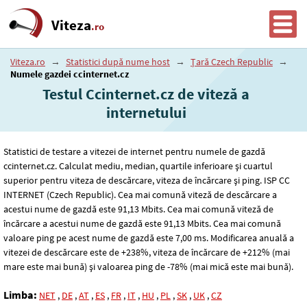
Viteza
.ro
Viteza.ro
→
Statistici după nume host
→
Țară Czech Republic
→
Numele gazdei ccinternet.cz
Testul Ccinternet.cz de viteză a
internetului
Statistici de testare a vitezei de internet pentru numele de gazdă
ccinternet.cz. Calculat mediu, median, quartile inferioare și cuartul
superior pentru viteza de descărcare, viteza de încărcare și ping. ISP CC
INTERNET (Czech Republic). Cea mai comună viteză de descărcare a
acestui nume de gazdă este 91
,13
Mbits. Cea mai comună viteză de
încărcare a acestui nume de gazdă este 91
,13
Mbits. Cea mai comună
valoare ping pe acest nume de gazdă este 7
,00
ms. Modificarea anuală a
vitezei de descărcare este de +238%, viteza de încărcare de +212% (mai
mare este mai bună) și valoarea ping de -78% (mai mică este mai bună).
Limba:
NET
,
DE
,
AT
,
ES
,
FR
,
IT
,
HU
,
PL
,
SK
,
UK
,
CZ