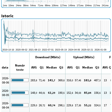
Istoric
Download (Mbits)
Upload (Mbits)
P
Număr
data
AVG
Q1
Median
Q3
AVG
Q1
Median
Q3
AVG
Q
teste
2026-
283
71
141
369
316
57
181
487
13
8
,8
,43
,7
,8
,0
,45
,0
,3
08-06
2026-
148
44
61
190
152
34
85
156
13
1
,0
,01
,29
,5
,6
,03
,84
,6
08-05
2026-
229
26
60
298
229
17
55
324
17
7
,0
,72
,74
,1
,8
,35
,22
,5
08-04