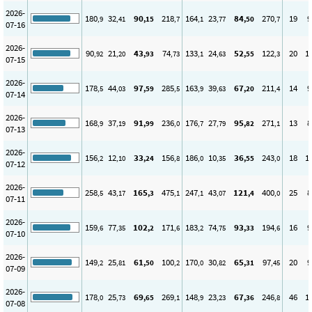
2026-
180
32
90
218
164
23
84
270
19
9
,9
,41
,15
,7
,1
,77
,50
,7
07-16
2026-
90
21
43
74
133
24
52
122
20
1
,92
,20
,93
,73
,1
,63
,55
,3
07-15
2026-
178
44
97
285
163
39
67
211
14
9
,5
,03
,59
,5
,9
,63
,20
,4
07-14
2026-
168
37
91
236
176
27
95
271
13
8
,9
,19
,99
,0
,7
,79
,82
,1
07-13
2026-
156
12
33
156
186
10
36
243
18
1
,2
,10
,24
,8
,0
,35
,55
,0
07-12
2026-
258
43
165
475
247
43
121
400
25
8
,5
,17
,3
,1
,1
,07
,4
,0
07-11
2026-
159
77
102
171
183
74
93
194
16
9
,6
,35
,2
,6
,2
,75
,33
,6
07-10
2026-
149
25
61
100
170
30
65
97
20
9
,2
,81
,50
,2
,0
,82
,31
,45
07-09
2026-
178
25
69
269
148
23
67
246
46
1
,0
,73
,65
,1
,9
,23
,36
,8
07-08