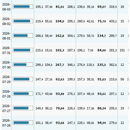
2026-
195
37
81
288
238
35
69
316
18
7
,2
,48
,01
,2
,8
,16
,07
,9
08-03
2026-
219
55
104
295
260
42
75
433
15
8
,4
,51
,0
,1
,9
,61
,70
,2
08-02
2026-
266
58
162
354
279
58
134
289
19
8
,8
,40
,8
,1
,5
,72
,7
,7
08-01
2026-
215
15
102
287
196
7
84
281
151
9
,5
,51
,3
,3
,2
,93
,00
,3
07-31
2026-
299
104
267
346
276
118
235
362
12
7
,2
,8
,7
,1
,9
,3
,5
,6
07-30
2026-
147
27
62
199
157
38
91
215
56
1
,4
,16
,63
,3
,3
,31
,63
,8
07-29
2026-
171
43
93
276
207
48
93
297
12
8
,7
,68
,88
,2
,4
,19
,61
,1
07-28
2026-
149
36
70
226
139
17
86
205
19
9
,3
,22
,04
,3
,9
,36
,54
,0
07-27
2026-
181
38
93
247
228
48
94
279
12
7
,2
,47
,68
,1
,1
,82
,59
,6
07-26