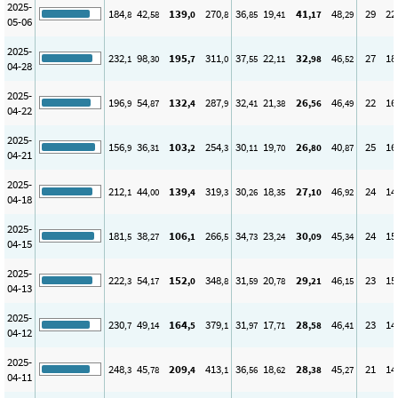
2025-
184
42
139
270
36
19
41
48
29
22
,8
,58
,0
,8
,85
,41
,17
,29
05-06
2025-
232
98
195
311
37
22
32
46
27
18
,1
,30
,7
,0
,55
,11
,98
,52
04-28
2025-
196
54
132
287
32
21
26
46
22
16
,9
,87
,4
,9
,41
,38
,56
,49
04-22
2025-
156
36
103
254
30
19
26
40
25
16
,9
,31
,2
,3
,11
,70
,80
,87
04-21
2025-
212
44
139
319
30
18
27
46
24
14
,1
,00
,4
,3
,26
,35
,10
,92
04-18
2025-
181
38
106
266
34
23
30
45
24
15
,5
,27
,1
,5
,73
,24
,09
,34
04-15
2025-
222
54
152
348
31
20
29
46
23
15
,3
,17
,0
,8
,59
,78
,21
,15
04-13
2025-
230
49
164
379
31
17
28
46
23
14
,7
,14
,5
,1
,97
,71
,58
,41
04-12
2025-
248
45
209
413
36
18
28
45
21
14
,3
,78
,4
,1
,56
,62
,38
,27
04-11