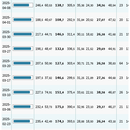
2025-
246
60
138
305
35
24
34
48
23
14
,4
,53
,7
,9
,38
,30
,56
,54
04-08
2025-
188
40
108
292
31
20
27
47
20
12
,5
,67
,7
,9
,84
,52
,07
,52
04-01
2025-
217
44
146
311
30
18
26
41
21
15
,3
,71
,9
,4
,11
,82
,38
,68
03-30
2025-
198
48
132
336
31
21
29
44
20
13
,2
,47
,8
,5
,56
,52
,69
,91
03-27
2025-
207
50
127
303
30
21
26
38
64
14
,6
,90
,6
,4
,71
,76
,58
,83
03-20
2025-
197
37
146
299
31
21
27
44
23
14
,5
,82
,6
,5
,25
,89
,36
,68
03-17
2025-
227
74
151
375
33
22
38
46
26
14
,5
,91
,4
,4
,61
,51
,58
,87
03-10
2025-
232
53
175
390
32
23
29
46
21
13
,4
,73
,0
,4
,95
,10
,37
,27
03-06
2025-
235
42
174
393
28
18
26
43
21
14
,4
,49
,3
,5
,88
,50
,34
,18
02-23