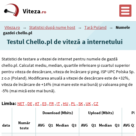
Viteza
.ro
Viteza.ro
→
Statistici după nume host
→
Țară Poland
→
Numele
gazdei chello.pl
Testul Chello.pl de viteză a internetului
Statistici de testare a vitezei de internet pentru numele de gazdă
chello.pl. Calculat mediu, median, quartile inferioare și cuartul superior
pentru viteza de descărcare, viteza de încărcare și ping. ISP UPC Polska Sp.
z o.o (Poland). Modificarea anuală a vitezei de descărcare este de +32%,
viteza de încărcare de +14% (mai mare este mai bună) și valoarea ping de
-5% (mai mică este mai bună).
Limba:
NET
,
DE
,
AT
,
ES
,
FR
,
IT
,
HU
,
PL
,
SK
,
UK
,
CZ
Download (Mbits)
Upload (Mbits)
Pi
Număr
data
AVG
Q1
Median
Q3
AVG
Q1
Median
Q3
AVG
Q1
teste