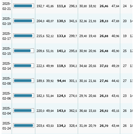
2025-
192
41
111
296
30
18
26
47
24
14
,7
,85
,8
,3
,80
,92
,46
,64
02-21
2025-
204
48
130
341
32
21
28
47
20
14
,0
,07
,5
,5
,36
,93
,33
,69
02-19
2025-
215
52
133
299
29
19
26
40
19
12
,6
,12
,8
,7
,40
,43
,88
,96
02-17
2025-
209
51
141
295
30
20
26
45
25
12
,6
,01
,2
,8
,90
,95
,48
,90
02-15
2025-
222
49
118
334
34
20
37
49
27
13
,5
,99
,5
,2
,68
,55
,02
,29
02-14
2025-
189
39
94
301
30
21
27
44
27
13
,5
,92
,44
,1
,16
,56
,46
,42
02-08
2025-
182
51
124
274
29
20
26
43
23
14
,3
,84
,5
,0
,76
,66
,33
,41
02-06
2025-
220
49
143
362
36
15
26
45
26
16
,0
,64
,0
,5
,68
,83
,92
,15
02-04
2025-
203
43
134
328
31
20
26
43
26
18
,6
,53
,2
,4
,09
,79
,70
,44
01-24