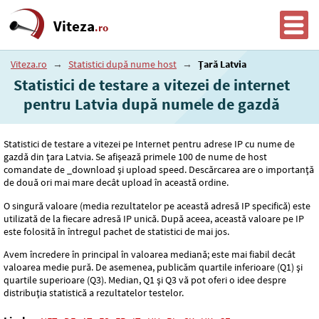
Viteza
.ro
Viteza.ro
→
Statistici după nume host
→
Țară Latvia
Statistici de testare a vitezei de internet
pentru Latvia după numele de gazdă
Statistici de testare a vitezei pe Internet pentru adrese IP cu nume de
gazdă din țara Latvia. Se afișează primele 100 de nume de host
comandate de _download și upload speed. Descărcarea are o importanță
de două ori mai mare decât upload în această ordine.
O singură valoare (media rezultatelor pe această adresă IP specifică) este
utilizată de la fiecare adresă IP unică. După aceea, această valoare pe IP
este folosită în întregul pachet de statistici de mai jos.
Avem încredere în principal în valoarea mediană; este mai fiabil decât
valoarea medie pură. De asemenea, publicăm quartile inferioare (Q1) și
quartile superioare (Q3). Median, Q1 și Q3 vă pot oferi o idee despre
distribuția statistică a rezultatelor testelor.