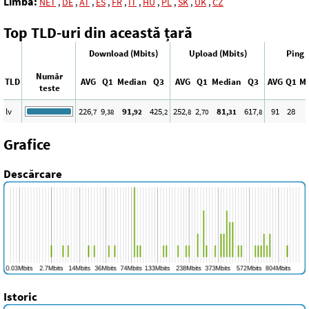
Limba:
NET
,
DE
,
AT
,
ES
,
FR
,
IT
,
HU
,
PL
,
SK
,
UK
,
CZ
Top TLD-uri din această țară
Download (Mbits)
Upload (Mbits)
Ping 
Număr
TLD
AVG
Q1
Median
Q3
AVG
Q1
Median
Q3
AVG
Q1
Me
teste
lv
226
9
91
425
252
2
81
617
91
28
,7
,38
,92
,2
,8
,70
,31
,8
Grafice
Descărcare
Istoric