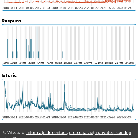
Răspuns
Istoric
© Viteza.ro,
informații de contact
,
protecția vieții private și condiții