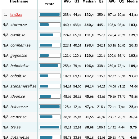
Hostname
AVG
Q1
Median
Q3
AVG
Q1
Media
teste
1.
tele2.se
233
44
132
350
97
10
41
,6
,16
,4
,2
,02
,85
,51
N/A
stoten.se
440
436
440
445
103
95
103
,7
,0
,7
,5
,6
,32
,6
N/A
ownit.se
224
65
191
257
228
76
129
,6
,31
,8
,6
,4
,78
,3
N/A
comhem.se
228
40
198
242
53
10
10
,5
,24
,4
,5
,58
,02
,53
N/A
gagnef.se
121
120
120
121
100
86
102
,0
,1
,5
,6
,5
,72
,8
N/A
bahnhof.se
253
79
106
338
239
78
109
,3
,90
,8
,2
,8
,17
,3
N/A
cobolt.se
102
69
102
135
92
55
92
,2
,15
,2
,3
,67
,96
,67
N/A
stenametall.se
94
94
94
94
74
71
74
,14
,00
,14
,27
,06
,22
,06
N/A
ideon.se
45
26
45
63
79
77
79
,08
,32
,08
,85
,59
,70
,59
N/A
telenor.se
123
12
47
216
72
7
28
,3
,30
,76
,7
,61
,90
,81
N/A
ac-net.se
38
25
31
46
23
20
26
,90
,62
,55
,37
,57
,78
,56
N/A
tre.se
79
12
38
106
17
4
9
,15
,95
,08
,7
,72
,44
,79
N/A
gotanet.se
98
33
40
81
29
4
4
,73
,54
,16
,03
,63
,71
,88