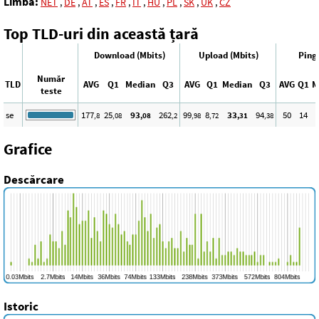
Limba:
NET
,
DE
,
AT
,
ES
,
FR
,
IT
,
HU
,
PL
,
SK
,
UK
,
CZ
Top TLD-uri din această țară
Download (Mbits)
Upload (Mbits)
Ping
Număr
TLD
AVG
Q1
Median
Q3
AVG
Q1
Median
Q3
AVG
Q1
M
teste
se
177
25
93
262
99
8
33
94
50
14
,8
,08
,08
,2
,98
,72
,31
,38
Grafice
Descărcare
Istoric