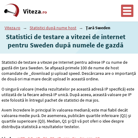
Viteza
.ro
Viteza.ro
→
Statistici după nume host
→
Țară Sweden
Statistici de testare a vitezei de internet
pentru Sweden după numele de gazdă
Statistici de testare a vitezei pe Internet pentru adrese IP cu nume de
gazdă din țara Sweden. Se afișează primele 100 de nume de host
comandate de _download și upload speed. Descărcarea are o importanță
de două ori mai mare decât upload în această ordine.
O singură valoare (media rezultatelor pe această adresă IP specifică) este
utilizată de la fiecare adresă IP unică. După aceea, această valoare pe IP
este folosită în întregul pachet de statistici de mai jos.
Avem încredere în principal în valoarea mediană; este mai fiabil decât
valoarea medie pură. De asemenea, publicăm quartile inferioare (Q1) și
quartile superioare (Q3). Median, Q1 și Q3 vă pot oferi o idee despre
distribuția statistică a rezultatelor testelor.