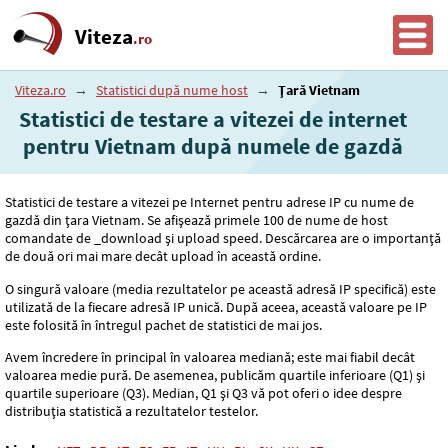
Viteza
.ro
Viteza.ro
→
Statistici după nume host
→
Țară Vietnam
Statistici de testare a vitezei de internet
pentru Vietnam după numele de gazdă
Statistici de testare a vitezei pe Internet pentru adrese IP cu nume de
gazdă din țara Vietnam. Se afișează primele 100 de nume de host
comandate de _download și upload speed. Descărcarea are o importanță
de două ori mai mare decât upload în această ordine.
O singură valoare (media rezultatelor pe această adresă IP specifică) este
utilizată de la fiecare adresă IP unică. După aceea, această valoare pe IP
este folosită în întregul pachet de statistici de mai jos.
Avem încredere în principal în valoarea mediană; este mai fiabil decât
valoarea medie pură. De asemenea, publicăm quartile inferioare (Q1) și
quartile superioare (Q3). Median, Q1 și Q3 vă pot oferi o idee despre
distribuția statistică a rezultatelor testelor.