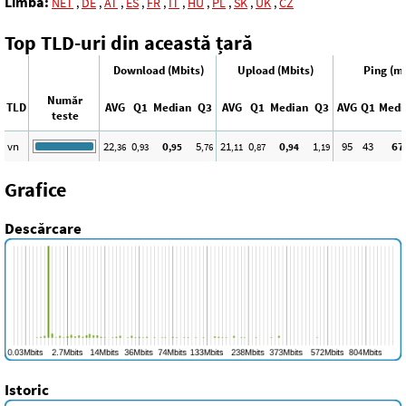
Limba:
NET
,
DE
,
AT
,
ES
,
FR
,
IT
,
HU
,
PL
,
SK
,
UK
,
CZ
Top TLD-uri din această țară
Download (Mbits)
Upload (Mbits)
Ping (m
Număr
TLD
AVG
Q1
Median
Q3
AVG
Q1
Median
Q3
AVG
Q1
Medi
teste
vn
22
0
0
5
21
0
0
1
95
43
67
,36
,93
,95
,76
,11
,87
,94
,19
Grafice
Descărcare
Istoric