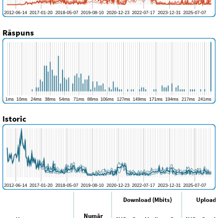
Răspuns
Istoric
Download (Mbits)
Upload 
Număr