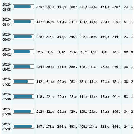
2026-
379
69
405
480
371
28
421
528
23
1
,4
,81
,9
,4
,1
,85
,3
,4
08-05
2026-
187
15
91
347
134
10
29
219
51
1
,3
,69
,15
,6
,4
,58
,17
,0
08-04
2026-
478
213
393
845
442
109
369
844
23
1
,4
,6
,6
,2
,3
,0
,7
,5
08-03
2026-
93
4
7
89
91
1
1
66
59
5
,69
,70
,12
,69
,74
,43
,51
,48
08-02
2026-
234
58
111
380
148
7
28
265
38
1
,1
,11
,5
,7
,5
,30
,28
,3
08-01
2026-
142
61
94
263
65
15
54
68
38
2
,9
,13
,59
,3
,48
,32
,63
,48
07-31
2026-
118
22
40
93
111
13
16
94
53
1
,7
,31
,57
,34
,1
,87
,53
,24
07-30
2026-
212
32
92
420
129
23
84
106
34
2
,4
,69
,95
,6
,0
,05
,55
,0
07-29
2026-
397
178
396
683
408
134
521
664
24
1
,6
,2
,8
,8
,3
,2
,0
,6
07-28