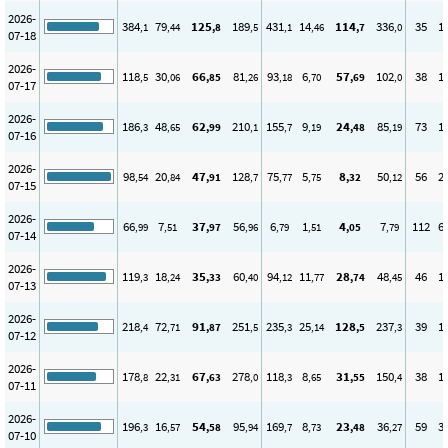
2026-
384
79
125
189
431
14
114
336
35
1
,1
,44
,8
,5
,1
,46
,7
,0
07-18
2026-
118
30
66
81
93
6
57
102
38
1
,5
,06
,85
,26
,18
,70
,69
,0
07-17
2026-
186
48
62
210
155
9
24
85
73
1
,3
,65
,99
,1
,7
,19
,48
,19
07-16
2026-
98
20
47
128
75
5
8
50
56
2
,54
,84
,91
,7
,77
,75
,32
,12
07-15
2026-
66
7
37
56
6
1
4
7
112
6
,99
,51
,97
,96
,79
,51
,05
,79
07-14
2026-
119
18
35
60
94
11
28
48
46
1
,3
,24
,33
,40
,12
,77
,74
,45
07-13
2026-
218
72
91
251
235
25
128
237
39
1
,4
,71
,87
,5
,3
,14
,5
,3
07-12
2026-
178
22
67
278
118
8
31
150
38
1
,8
,31
,63
,0
,3
,65
,55
,4
07-11
2026-
196
16
54
95
169
8
23
36
59
3
,3
,57
,58
,94
,7
,73
,48
,27
07-10