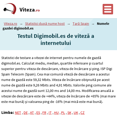
Viteza
.ro
Viteza.ro
→
Statistici după nume host
→
Țară Spain
→
Numele
gazdei digimobil.es
Testul Digimobil.es de viteză a
internetului
Statistici de testare a vitezei de internet pentru numele de gazdă
digimobil.es. Calculat mediu, median, quartile inferioare și cuartul
superior pentru viteza de descărcare, viteza de încărcare și ping. ISP Digi
Spain Telecom (Spain). Cea mai comună viteză de descărcare a acestui
nume de gazdă este 59
,32
Mbits. Viteza de încărcare obișnuită pe acest
nume de gazdă este 9
,26
Mbits and 4
,91
Mbits. Valorile ping comune ale
acestui nume de gazdă sunt 12
,00
ms and 14
,00
ms. Modificarea anuală a
vitezei de descărcare este de +44%, viteza de încărcare de +65% (mai mare
este mai bună) și valoarea ping de -16% (mai mică este mai bună).
Limba:
NET
,
DE
,
AT
,
ES
,
FR
,
IT
,
HU
,
PL
,
SK
,
UK
,
CZ