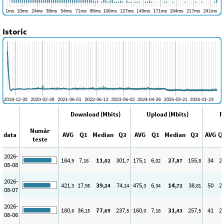
Istoric
Download (Mbits)
Upload (Mbits)
P
Număr
data
AVG
Q1
Median
Q3
AVG
Q1
Median
Q3
AVG
Q
teste
2026-
184
7
11
301
175
6
27
155
34
2
,9
,16
,02
,7
,1
,02
,87
,8
08-08
2026-
421
17
39
74
475
6
14
38
50
2
,3
,95
,24
,14
,3
,34
,72
,81
08-07
2026-
180
36
77
237
160
7
31
257
41
2
,6
,15
,69
,5
,0
,16
,43
,5
08-06