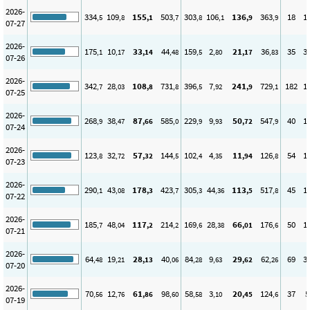
2026-
334
109
155
503
303
106
136
363
18
1
,5
,8
,1
,7
,8
,1
,9
,9
07-27
2026-
175
10
33
44
159
2
21
36
35
3
,1
,17
,14
,48
,5
,80
,17
,83
07-26
2026-
342
28
108
731
396
7
241
729
182
1
,7
,03
,8
,8
,5
,92
,9
,1
07-25
2026-
268
38
87
585
229
9
50
547
40
1
,9
,47
,66
,0
,9
,93
,72
,9
07-24
2026-
123
32
57
144
102
4
11
126
54
1
,8
,72
,32
,5
,4
,35
,94
,8
07-23
2026-
290
43
178
423
305
44
113
517
45
1
,1
,08
,3
,7
,3
,36
,5
,8
07-22
2026-
185
48
117
214
169
28
66
176
50
1
,7
,04
,2
,2
,6
,38
,01
,6
07-21
2026-
64
19
28
40
84
9
29
62
69
3
,48
,21
,13
,06
,28
,63
,62
,26
07-20
2026-
70
12
61
98
58
3
20
124
37
5
,56
,76
,86
,60
,58
,10
,45
,6
07-19