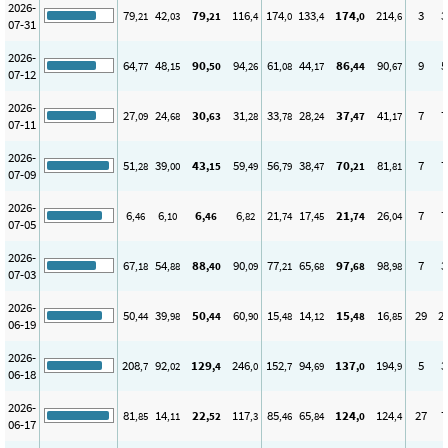
2026-
79
42
79
116
174
133
174
214
3
3
,21
,03
,21
,4
,0
,4
,0
,6
07-31
2026-
64
48
90
94
61
44
86
90
9
5
,77
,15
,50
,26
,08
,17
,44
,67
07-12
2026-
27
24
30
31
33
28
37
41
7
7
,09
,68
,63
,28
,78
,24
,47
,17
07-11
2026-
51
39
43
59
56
38
70
81
7
7
,28
,00
,15
,49
,79
,47
,21
,81
07-09
2026-
6
6
6
6
21
17
21
26
7
7
,46
,10
,46
,82
,74
,45
,74
,04
07-05
2026-
67
54
88
90
77
65
97
98
7
3
,18
,88
,40
,09
,21
,68
,68
,98
07-03
2026-
50
39
50
60
15
14
15
16
29
2
,44
,98
,44
,90
,48
,12
,48
,85
06-19
2026-
208
92
129
246
152
94
137
194
5
3
,7
,02
,4
,0
,7
,69
,0
,9
06-18
2026-
81
14
22
117
85
65
124
124
27
7
,85
,11
,52
,3
,46
,84
,0
,4
06-17