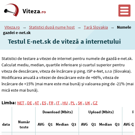
Viteza
.ro
Viteza.ro
→
Statistici după nume host
→
Țară Slovakia
→
Numele
gazdei e-net.sk
Testul E-net.sk de viteză a internetului
Statistici de testare a vitezei de internet pentru numele de gazdă e-net.sk.
Calculat mediu, median, quartile inferioare și cuartul superior pentru
viteza de descărcare, viteza de încărcare și ping. ISP e-Net, s.r.o (Slovakia).
Modificarea anuală a vitezei de descărcare este de +66%, viteza de
încărcare de +15% (mai mare este mai bună) și valoarea ping de -21% (mai
mică este mai bună).
Limba:
NET
,
DE
,
AT
,
ES
,
FR
,
IT
,
HU
,
PL
,
SK
,
UK
,
CZ
Download (Mbits)
Upload (Mbits)
P
Număr
data
AVG
Q1
Median
Q3
AVG
Q1
Median
Q3
AVG
Q
teste