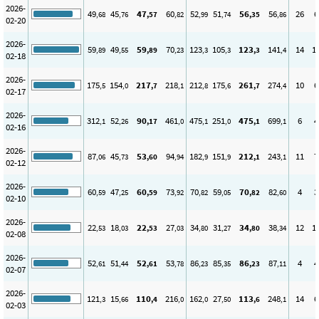
2026-
49
45
47
60
52
51
56
56
26
6
,68
,76
,57
,82
,99
,74
,35
,86
02-20
2026-
59
49
59
70
123
105
123
141
14
1
,89
,55
,89
,23
,3
,3
,3
,4
02-18
2026-
175
154
217
218
212
175
261
274
10
6
,5
,0
,7
,1
,8
,6
,7
,4
02-17
2026-
312
52
90
461
475
251
475
699
6
4
,1
,26
,17
,0
,1
,0
,1
,1
02-16
2026-
87
45
53
94
182
151
212
243
11
7
,06
,73
,60
,94
,9
,9
,1
,1
02-12
2026-
60
47
60
73
70
59
70
82
4
3
,59
,25
,59
,92
,82
,05
,82
,60
02-10
2026-
22
18
22
27
34
31
34
38
12
1
,53
,03
,53
,03
,80
,27
,80
,34
02-08
2026-
52
51
52
53
86
85
86
87
4
4
,61
,44
,61
,78
,23
,35
,23
,11
02-07
2026-
121
15
110
216
162
27
113
248
14
6
,3
,66
,4
,0
,0
,50
,6
,1
02-03