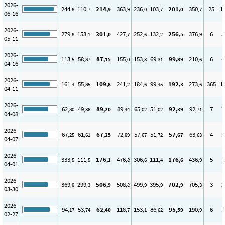
2026-
244
110
214
363
236
103
201
350
25
1
,8
,7
,9
,9
,0
,7
,0
,7
06-16
2026-
279
153
301
427
252
132
256
376
6
5
,8
,1
,0
,7
,6
,2
,5
,9
05-11
2026-
113
58
87
155
153
69
99
210
6
4
,5
,87
,15
,0
,3
,31
,89
,6
04-16
2026-
161
55
109
241
184
99
192
273
365
1
,4
,85
,8
,2
,6
,45
,3
,6
04-11
2026-
62
49
89
89
65
51
92
92
7
7
,80
,36
,20
,44
,02
,02
,39
,71
04-08
2026-
67
61
67
72
57
51
57
63
4
3
,25
,61
,25
,89
,67
,72
,67
,63
04-07
2026-
333
111
176
476
306
111
176
436
5
5
,5
,5
,1
,8
,6
,4
,6
,9
04-01
2026-
369
299
506
508
499
395
702
705
3
2
,8
,3
,9
,8
,9
,9
,9
,3
03-30
2026-
94
53
62
118
153
86
95
190
6
5
,17
,74
,40
,7
,1
,62
,59
,9
02-27