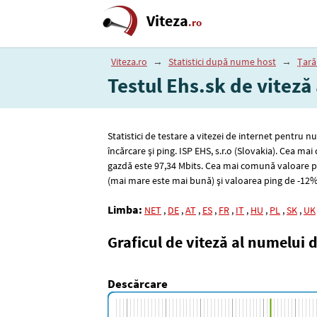
Viteza
.ro
Viteza.ro
→
Statistici după nume host
→
Țară
Testul Ehs.sk de viteză 
Statistici de testare a vitezei de internet pentru 
încărcare și ping. ISP EHS, s.r.o (Slovakia). Cea 
gazdă este 97
,34
Mbits. Cea mai comună valoare p
(mai mare este mai bună) și valoarea ping de -12%
Limba:
NET
,
DE
,
AT
,
ES
,
FR
,
IT
,
HU
,
PL
,
SK
,
UK
Graficul de viteză al numelui 
Descărcare