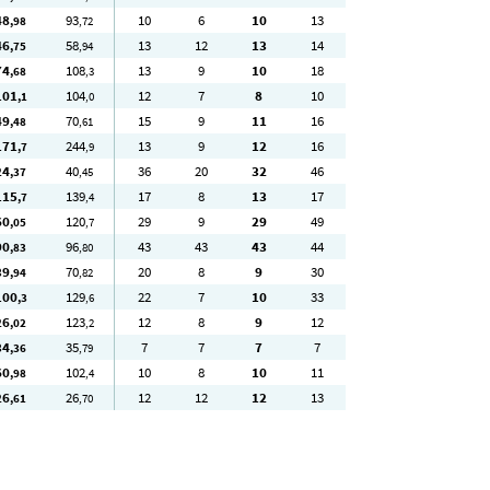
48
93
10
6
10
13
,98
,72
46
58
13
12
13
14
,75
,94
74
108
13
9
10
18
,68
,3
101
104
12
7
8
10
,1
,0
49
70
15
9
11
16
,48
,61
171
244
13
9
12
16
,7
,9
24
40
36
20
32
46
,37
,45
115
139
17
8
13
17
,7
,4
60
120
29
9
29
49
,05
,7
90
96
43
43
43
44
,83
,80
39
70
20
8
9
30
,94
,82
100
129
22
7
10
33
,3
,6
26
123
12
8
9
12
,02
,2
34
35
7
7
7
7
,36
,79
60
102
10
8
10
11
,98
,4
26
26
12
12
12
13
,61
,70