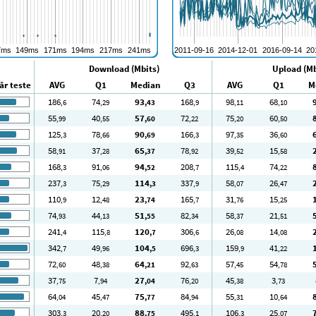
Download (Mbits)
Upload (Mb
r teste
AVG
Q1
Median
Q3
AVG
Q1
M
186
74
93
168
98
68
,6
,29
,43
,9
,11
,10
55
40
57
72
75
60
,99
,55
,60
,22
,20
,50
125
78
90
166
97
36
,3
,66
,69
,3
,35
,60
58
37
65
78
39
15
,91
,28
,37
,92
,52
,58
168
91
94
208
115
74
,3
,06
,52
,7
,4
,22
237
75
114
337
58
26
,3
,29
,3
,9
,07
,47
110
12
23
165
31
15
,9
,48
,74
,7
,76
,25
74
44
51
82
58
21
,93
,13
,55
,34
,37
,51
241
115
120
306
26
14
,4
,8
,7
,6
,08
,08
342
49
104
696
159
41
,7
,96
,5
,3
,9
,22
72
48
64
92
57
54
,60
,38
,21
,63
,45
,78
37
7
27
76
45
3
,75
,94
,04
,20
,38
,73
64
45
75
84
55
10
,04
,47
,77
,94
,31
,64
303
20
88
495
106
25
,3
,20
,75
,1
,3
,07