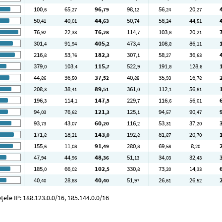
100
65
96
98
56
20
,6
,27
,79
,12
,24
,27
50
40
44
50
58
44
,41
,01
,63
,74
,24
,51
76
22
76
114
103
20
,92
,33
,28
,7
,8
,21
301
91
405
473
108
86
,4
,94
,2
,4
,8
,11
216
53
182
307
58
36
,8
,76
,3
,1
,27
,63
379
103
115
522
191
128
,0
,4
,7
,9
,8
,6
44
36
37
40
35
16
,86
,50
,52
,88
,93
,78
208
38
89
361
112
56
,3
,41
,51
,0
,1
,81
196
114
147
229
116
56
,3
,1
,5
,7
,6
,01
94
76
121
125
94
90
,03
,62
,3
,1
,57
,47
93
43
60
116
53
37
,73
,07
,20
,2
,31
,20
171
18
143
192
81
20
,8
,21
,0
,8
,87
,70
155
11
91
280
69
8
,6
,08
,49
,8
,58
,20
47
44
48
51
34
32
,94
,96
,36
,13
,03
,43
185
66
102
330
73
14
,0
,02
,5
,8
,20
,33
40
28
40
51
26
26
,40
,83
,40
,97
,61
,52
ele IP: 188.123.0.0/16, 185.144.0.0/16