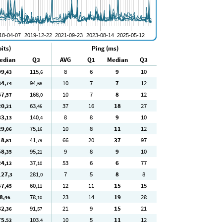
its)
Ping (ms)
edian
Q3
AVG
Q1
Median
Q3
99
115
8
6
9
10
,43
,6
84
94
10
7
7
12
,74
,68
67
168
10
7
8
12
,57
,0
20
63
37
16
18
27
,21
,45
83
140
8
8
9
10
,13
,4
29
75
10
8
11
12
,06
,16
18
41
66
20
37
97
,81
,79
58
95
9
8
9
10
,35
,21
24
37
53
6
6
77
,12
,10
127
281
7
5
8
8
,3
,0
57
60
12
11
15
15
,45
,11
8
78
23
14
19
28
,46
,10
82
91
21
9
15
21
,36
,57
75
103
10
5
11
12
,52
,4