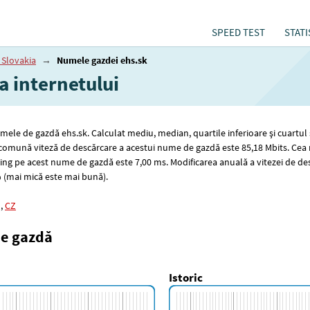
SPEED TEST
STATI
 Slovakia
→
Numele gazdei ehs.sk
a internetului
numele de gazdă ehs.sk. Calculat mediu, median, quartile inferioare și cuartul
mai comună viteză de descărcare a acestui nume de gazdă este 85
,18
Mbits. Cea 
ing pe acest nume de gazdă este 7
,00
ms. Modificarea anuală a vitezei de de
 (mai mică este mai bună).
,
CZ
de gazdă
Istoric