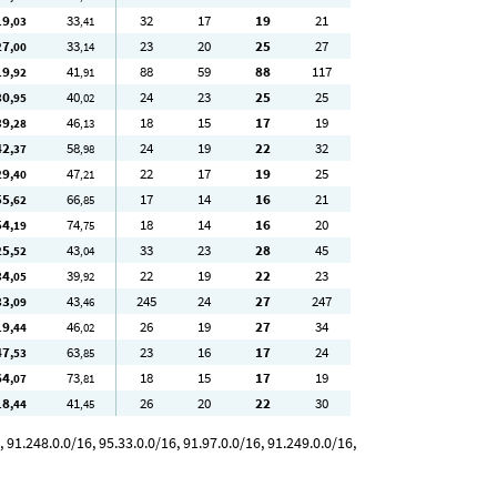
19
33
32
17
19
21
,03
,41
27
33
23
20
25
27
,00
,14
19
41
88
59
88
117
,92
,91
30
40
24
23
25
25
,95
,02
39
46
18
15
17
19
,28
,13
42
58
24
19
22
32
,37
,98
29
47
22
17
19
25
,40
,21
55
66
17
14
16
21
,62
,85
54
74
18
14
16
20
,19
,75
25
43
33
23
28
45
,52
,04
34
39
22
19
22
23
,05
,92
33
43
245
24
27
247
,09
,46
19
46
26
19
27
34
,44
,02
47
63
23
16
17
24
,53
,85
64
73
18
15
17
19
,07
,81
18
41
26
20
22
30
,44
,45
91.248.0.0/16, 95.33.0.0/16, 91.97.0.0/16, 91.249.0.0/16,