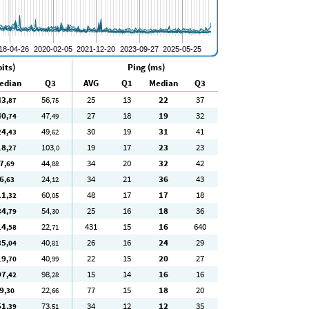
its)
Ping (ms)
edian
Q3
AVG
Q1
Median
Q3
43
56
25
13
22
37
,87
,75
40
47
27
18
19
32
,74
,49
24
49
30
19
31
41
,43
,62
18
103
19
17
23
23
,27
,0
7
44
34
20
32
42
,69
,88
6
24
34
21
36
43
,63
,12
11
60
48
17
17
18
,32
,05
34
54
25
16
18
36
,79
,30
14
22
431
15
16
640
,58
,71
35
40
26
16
24
29
,04
,81
19
40
22
15
20
27
,70
,99
97
98
15
14
16
16
,42
,28
9
22
77
15
18
20
,30
,66
51
73
34
12
12
35
,39
,51