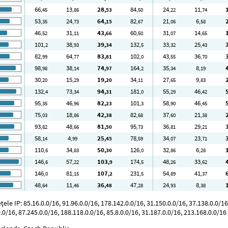
66
13
28
84
24
11
,45
,86
,53
,50
,22
,74
53
24
64
82
21
6
,35
,73
,15
,67
,06
,58
46
31
43
60
31
14
,52
,11
,66
,50
,07
,65
101
38
39
132
33
25
,2
,93
,34
,5
,32
,43
82
64
83
102
43
36
,99
,77
,81
,0
,55
,70
98
38
74
164
35
8
,98
,14
,97
,2
,34
,19
30
15
19
34
27
9
,20
,29
,20
,11
,65
,83
132
73
94
181
55
46
,4
,34
,31
,0
,29
,42
95
46
82
101
58
46
,35
,96
,23
,3
,90
,45
75
18
42
82
37
21
,03
,86
,38
,68
,60
,38
93
48
81
95
36
29
,82
,66
,50
,73
,81
,21
58
4
25
78
34
23
,14
,99
,45
,59
,07
,71
110
34
50
126
32
6
,6
,83
,30
,0
,86
,28
146
57
103
174
48
33
,6
,22
,9
,5
,26
,62
146
81
107
231
54
41
,0
,15
,2
,5
,89
,37
48
11
36
47
24
8
,64
,46
,48
,28
,93
,38
e IP: 85.16.0.0/16, 91.96.0.0/16, 178.142.0.0/16, 31.150.0.0/16, 37.138.0.0/16, 
.0/16, 87.245.0.0/16, 188.118.0.0/16, 85.8.0.0/16, 31.187.0.0/16, 213.168.0.0/16