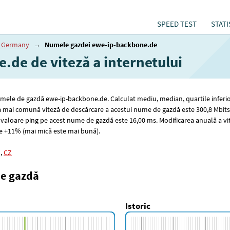
SPEED TEST
STATI
ă Germany
→
Numele gazdei ewe-ip-backbone.de
.de de viteză a internetului
 numele de gazdă ewe-ip-backbone.de. Calculat mediu, median, quartile inferio
ea mai comună viteză de descărcare a acestui nume de gazdă este 300
,8
Mbits
valoare ping pe acest nume de gazdă este 16
,00
ms. Modificarea anuală a vi
e +11% (mai mică este mai bună).
,
CZ
de gazdă
Istoric