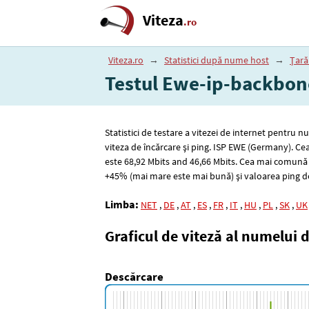
Viteza
.ro
Viteza.ro
→
Statistici după nume host
→
Țar
Testul Ewe-ip-backbone
Statistici de testare a vitezei de internet pentru
viteza de încărcare și ping. ISP EWE (Germany). C
este 68
,92
Mbits and 46
,66
Mbits. Cea mai comună 
+45% (mai mare este mai bună) și valoarea ping d
Limba:
NET
,
DE
,
AT
,
ES
,
FR
,
IT
,
HU
,
PL
,
SK
,
UK
Graficul de viteză al numelui 
Descărcare