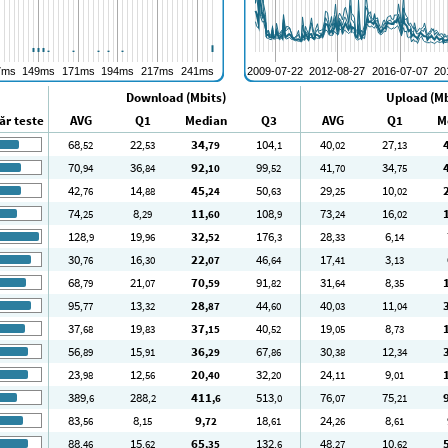
Download (Mbits)
Upload (Mb
r teste
AVG
Q1
Median
Q3
AVG
Q1
M
68
22
34
104
40
27
,52
,53
,79
,1
,02
,13
70
36
92
99
41
34
,94
,84
,10
,52
,70
,75
42
14
45
50
29
10
,76
,88
,24
,63
,25
,02
74
8
11
108
73
16
,25
,29
,60
,9
,24
,02
128
19
32
176
28
6
,9
,96
,52
,3
,33
,14
30
16
22
46
17
3
,76
,30
,07
,64
,41
,13
68
21
70
91
31
8
,79
,07
,59
,82
,64
,35
95
13
28
44
40
11
,77
,32
,87
,60
,03
,04
37
19
37
40
19
8
,68
,83
,15
,52
,05
,73
56
15
36
67
30
12
,89
,91
,29
,86
,38
,34
23
12
20
32
24
9
,98
,56
,40
,20
,11
,01
389
288
411
513
76
75
,6
,2
,6
,0
,07
,21
83
8
9
18
24
8
,56
,15
,72
,61
,26
,61
88
15
65
132
48
10
,46
,62
,35
,6
,27
,62