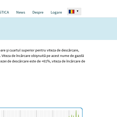
▾
STICA
News
Despre
Logare
are și cuartul superior pentru viteza de descărcare,
. Viteza de încărcare obișnuită pe acest nume de gazdă
tezei de descărcare este de +61%, viteza de încărcare de