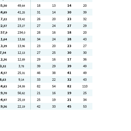
35
49
18
13
14
20
,50
,64
24
41
31
14
30
39
,89
,25
17
19
26
20
23
32
,22
,42
22
23
27
24
27
29
,57
,27
157
234
28
16
18
20
,9
,0
11
13
34
24
28
43
,64
,58
13
13
23
20
23
27
,39
,96
7
12
27
25
30
30
,54
,13
12
12
29
16
17
36
,36
,89
3
3
39
29
39
49
,32
,78
14
25
46
38
41
49
,57
,31
6
9
33
22
32
43
,63
,14
24
24
82
54
82
110
,83
,99
19
56
21
16
19
25
,70
,62
24
25
25
19
21
34
,97
,19
19
22
42
33
45
53
,56
,19