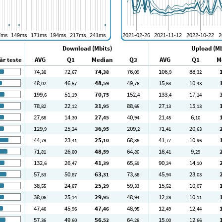
Download (Mbits)
Upload (Mb
r teste
AVG
Q1
Median
Q3
AVG
Q1
M
74
72
74
76
106
88
,38
,67
,38
,09
,9
,32
48
46
48
49
15
10
,02
,57
,59
,76
,63
,43
199
51
70
152
133
17
,6
,19
,75
,4
,4
,14
78
22
31
88
27
15
,82
,12
,95
,65
,13
,13
27
14
27
40
21
6
,68
,30
,45
,94
,45
,10
129
25
36
209
71
20
,9
,24
,95
,2
,41
,63
44
23
25
68
41
10
,79
,41
,10
,38
,77
,96
71
26
48
64
18
9
,81
,80
,59
,80
,41
,29
132
26
41
65
90
14
,6
,47
,39
,59
,24
,10
57
50
63
73
45
23
,53
,87
,31
,58
,94
,03
38
24
25
59
15
10
,55
,87
,29
,33
,52
,07
38
25
29
48
12
10
,06
,14
,95
,94
,28
,11
47
45
47
48
12
12
,46
,96
,46
,95
,49
,44
57
49
56
64
15
12
,36
,60
,52
,28
,00
,66