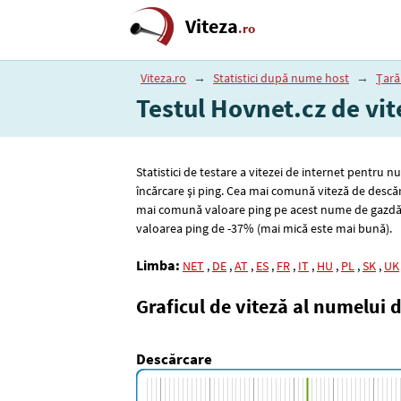
Viteza
.ro
Viteza.ro
→
Statistici după nume host
→
Țară
Testul Hovnet.cz de vit
Statistici de testare a vitezei de internet pentru 
încărcare și ping. Cea mai comună viteză de descă
mai comună valoare ping pe acest nume de gazdă
valoarea ping de -37% (mai mică este mai bună).
Limba:
NET
,
DE
,
AT
,
ES
,
FR
,
IT
,
HU
,
PL
,
SK
,
UK
Graficul de viteză al numelui 
Descărcare