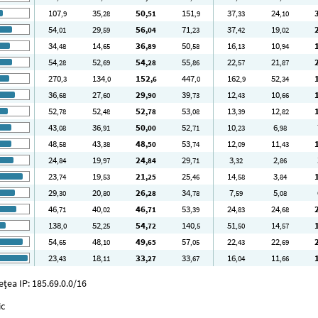
107
35
50
151
37
24
,9
,28
,51
,9
,33
,10
54
29
56
71
37
19
,01
,59
,04
,23
,42
,02
34
14
36
50
16
10
,48
,65
,89
,58
,13
,94
54
52
54
55
22
21
,28
,69
,28
,86
,57
,87
270
134
152
447
162
52
,3
,0
,6
,0
,9
,34
36
27
29
39
12
10
,68
,60
,90
,73
,43
,66
52
52
52
53
13
12
,78
,48
,78
,08
,39
,82
43
36
50
52
10
6
,08
,91
,00
,71
,23
,98
48
43
48
53
12
11
,58
,38
,50
,74
,09
,43
24
19
24
29
3
2
,84
,97
,84
,71
,32
,86
23
19
21
25
14
3
,74
,53
,25
,46
,58
,84
29
20
26
34
7
5
,30
,80
,28
,78
,59
,08
46
40
46
53
24
24
,71
,02
,71
,39
,83
,68
138
52
54
140
51
14
,0
,25
,72
,5
,50
,57
54
48
49
57
22
22
,65
,10
,65
,05
,43
,69
23
18
33
33
16
11
,43
,11
,27
,67
,04
,66
țea IP: 185.69.0.0/16
ic