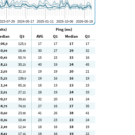
its)
Ping (ms)
edian
Q3
AVG
Q1
Median
Q3
106
125
17
17
17
17
,9
,5
10
18
30
27
29
32
,94
,49
30
50
15
15
15
16
,45
,79
18
30
40
19
24
45
,22
,23
12
32
19
19
20
21
,05
,10
25
139
19
16
16
19
,25
,9
11
85
18
13
23
23
,34
,28
22
27
28
19
24
33
,01
,22
20
39
32
20
21
24
,37
,63
24
74
27
16
27
35
,79
,03
10
23
41
26
38
41
,60
,98
10
10
23
23
23
24
,36
,49
12
12
18
16
18
19
,49
,54
14
17
19
16
19
22
,81
,15