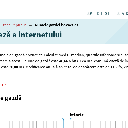
SPEED TEST
STATI
 Czech Republic
→
Numele gazdei hovnet.cz
eză a internetului
numele de gazdă hovnet.cz. Calculat mediu, median, quartile inferioare și cua
rcare a acestui nume de gazdă este 46
,66
Mbits. Cea mai comună viteză de în
 este 20
,00
ms. Modificarea anuală a vitezei de descărcare este de +169%, vi
,
CZ
de gazdă
Istoric