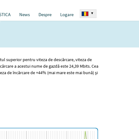
▾
STICA
News
Despre
Logare
rtul superior pentru viteza de descărcare, viteza de
cărcare a acestui nume de gazdă este 24
,39
Mbits. Cea
teza de încărcare de +44% (mai mare este mai bună) și