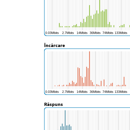
Încărcare
Răspuns