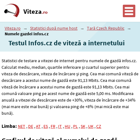
Viteza
.ro
Viteza.ro
→
Statistici după nume host
→
Țară Czech Republic
→
Numele gazdei infos.cz
Testul Infos.cz de viteză a internetului
Statistici de testare a vitezei de internet pentru numele de gazdă infos.cz.
Calculat mediu, median, quartile inferioare și cuartul superior pentru
viteza de descărcare, viteza de încărcare și ping. Cea mai comună viteză de
descărcare a acestui nume de gazdă este 91
,13
Mbits. Cea mai comună
viteză de încărcare a acestui nume de gazdă este 91
,13
Mbits. Cea mai
comună valoare ping pe acest nume de gazdă este 5
,00
ms. Modificarea
anuală a vitezei de descărcare este de +30%, viteza de încărcare de +34%
(mai mare este mai bună) și valoarea ping de +8% (mai mică este mai
bună).
Limba:
NET
,
DE
,
AT
,
ES
,
FR
,
IT
,
HU
,
PL
,
SK
,
UK
,
CZ