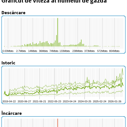
Graficul de viteză al numelui de gazdă
Descărcare
Istoric
Încărcare