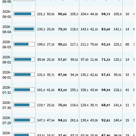
08-06
2026-
101
50
90
105
104
44
94
105
10
4
,3
,55
,66
,0
,4
,38
,73
,8
08-05
2026-
135
25
79
118
143
42
83
142
14
6
,3
,59
,35
,0
,3
,15
,60
,1
08-04
2026-
199
27
90
217
211
79
93
225
88
3
,6
,25
,12
,1
,3
,60
,19
,2
08-03
2026-
89
20
57
99
97
11
71
120
14
7
,98
,20
,87
,52
,00
,95
,32
,1
08-02
2026-
131
35
47
94
135
42
67
95
15
5
,9
,71
,98
,29
,2
,82
,43
,91
08-01
2026-
161
41
83
255
158
43
94
218
41
6
,0
,63
,10
,1
,1
,90
,54
,2
07-31
2026-
119
25
76
116
129
30
68
141
11
5
,7
,62
,93
,6
,4
,71
,97
,6
07-30
2026-
147
47
94
261
130
43
92
240
15
5
,3
,54
,13
,6
,4
,05
,82
,4
07-29
2026-
63
16
37
93
63
16
47
94
19
6
,51
,07
,41
,73
,38
,85
,40
,06