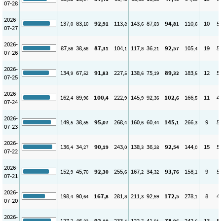
07-28
2026-
137
83
92
113
143
87
94
110
10
5
,0
,10
,91
,8
,6
,83
,81
,6
07-27
2026-
87
38
87
104
117
36
92
105
19
5
,58
,58
,31
,1
,8
,21
,57
,4
07-26
2026-
134
67
91
227
138
75
89
183
12
5
,9
,52
,83
,5
,6
,19
,32
,5
07-25
2026-
162
89
100
222
145
92
102
166
11
4
,4
,96
,4
,9
,9
,36
,6
,5
07-24
2026-
149
38
95
268
160
60
145
266
9
5
,5
,55
,07
,4
,6
,44
,1
,3
07-23
2026-
136
34
90
243
138
36
92
144
15
5
,4
,27
,19
,0
,3
,28
,54
,0
07-22
2026-
152
45
92
255
167
34
93
158
9
5
,9
,70
,30
,6
,2
,32
,76
,1
07-21
2026-
198
90
167
281
211
92
172
278
8
4
,4
,64
,8
,8
,3
,59
,5
,1
07-20
2026-
127
46
93
233
122
41
78
242
13
5