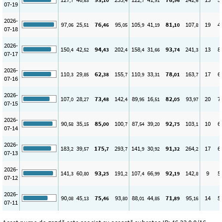
,7
,83
,10
,4
,7
,91
,96
,6
07-19
2026-
97
25
76
95
105
41
81
107
19
4
,06
,51
,46
,05
,9
,19
,10
,8
07-18
2026-
150
42
94
202
158
31
93
241
13
8
,4
,52
,43
,4
,4
,66
,74
,3
07-17
2026-
110
29
62
155
110
33
78
163
17
6
,3
,85
,38
,7
,9
,31
,01
,7
07-16
2026-
107
28
73
142
89
16
82
93
20
7
,0
,27
,48
,4
,95
,51
,05
,97
07-15
2026-
90
35
85
100
87
39
92
103
10
6
,58
,15
,00
,7
,54
,20
,75
,1
07-14
2026-
183
39
175
293
141
30
91
264
17
6
,2
,57
,7
,7
,9
,92
,32
,2
07-13
2026-
141
60
93
191
107
66
92
142
9
5
,3
,80
,25
,2
,4
,99
,19
,8
07-12
2026-
90
45
75
93
88
44
71
95
14
5
,08
,13
,46
,80
,01
,85
,89
,16
07-11