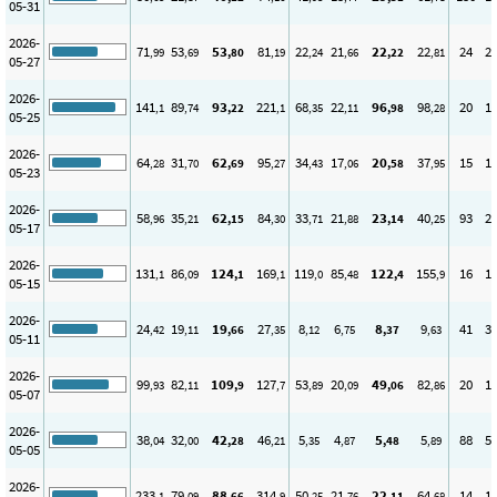
05-31
2026-
71
53
53
81
22
21
22
22
24
2
,99
,69
,80
,19
,24
,66
,22
,81
05-27
2026-
141
89
93
221
68
22
96
98
20
1
,1
,74
,22
,1
,35
,11
,98
,28
05-25
2026-
64
31
62
95
34
17
20
37
15
1
,28
,70
,69
,27
,43
,06
,58
,95
05-23
2026-
58
35
62
84
33
21
23
40
93
2
,96
,21
,15
,30
,71
,88
,14
,25
05-17
2026-
131
86
124
169
119
85
122
155
16
1
,1
,09
,1
,1
,0
,48
,4
,9
05-15
2026-
24
19
19
27
8
6
8
9
41
3
,42
,11
,66
,35
,12
,75
,37
,63
05-11
2026-
99
82
109
127
53
20
49
82
20
1
,93
,11
,9
,7
,89
,09
,06
,86
05-07
2026-
38
32
42
46
5
4
5
5
88
5
,04
,00
,28
,21
,35
,87
,48
,89
05-05
2026-
233
79
88
314
50
21
22
64
14
1
,1
,09
,66
,9
,25
,76
,11
,68