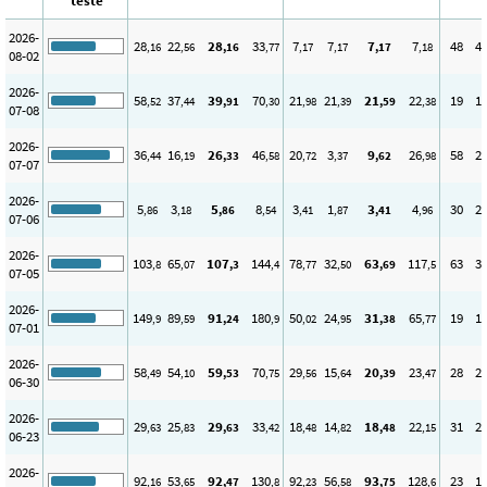
teste
2026-
28
22
28
33
7
7
7
7
48
4
,16
,56
,16
,77
,17
,17
,17
,18
08-02
2026-
58
37
39
70
21
21
21
22
19
1
,52
,44
,91
,30
,98
,39
,59
,38
07-08
2026-
36
16
26
46
20
3
9
26
58
2
,44
,19
,33
,58
,72
,37
,62
,98
07-07
2026-
5
3
5
8
3
1
3
4
30
2
,86
,18
,86
,54
,41
,87
,41
,96
07-06
2026-
103
65
107
144
78
32
63
117
63
3
,8
,07
,3
,4
,77
,50
,69
,5
07-05
2026-
149
89
91
180
50
24
31
65
19
1
,9
,59
,24
,9
,02
,95
,38
,77
07-01
2026-
58
54
59
70
29
15
20
23
28
2
,49
,10
,53
,75
,56
,64
,39
,47
06-30
2026-
29
25
29
33
18
14
18
22
31
2
,63
,83
,63
,42
,48
,82
,48
,15
06-23
2026-
92
53
92
130
92
56
93
128
23
1
,16
,65
,47
,8
,23
,58
,75
,6