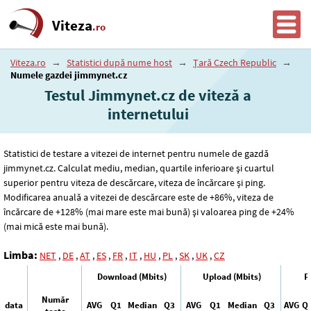
Viteza
.ro
Viteza.ro
→
Statistici după nume host
→
Țară Czech Republic
→
Numele gazdei jimmynet.cz
Testul Jimmynet.cz de viteză a
internetului
Statistici de testare a vitezei de internet pentru numele de gazdă
jimmynet.cz. Calculat mediu, median, quartile inferioare și cuartul
superior pentru viteza de descărcare, viteza de încărcare și ping.
Modificarea anuală a vitezei de descărcare este de +86%, viteza de
încărcare de +128% (mai mare este mai bună) și valoarea ping de +24%
(mai mică este mai bună).
Limba:
NET
,
DE
,
AT
,
ES
,
FR
,
IT
,
HU
,
PL
,
SK
,
UK
,
CZ
Download (Mbits)
Upload (Mbits)
P
Număr
data
AVG
Q1
Median
Q3
AVG
Q1
Median
Q3
AVG
Q