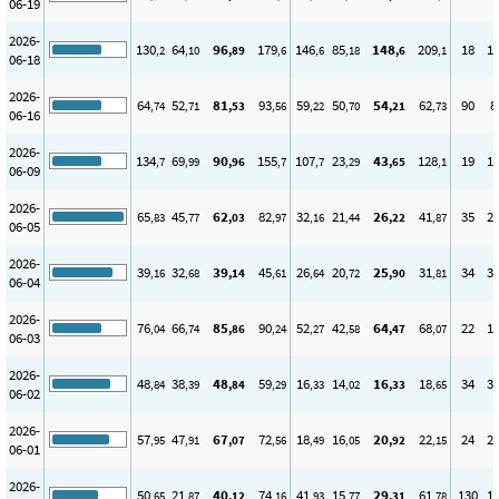
06-19
2026-
130
64
96
179
146
85
148
209
18
1
,2
,10
,89
,6
,6
,18
,6
,1
06-18
2026-
64
52
81
93
59
50
54
62
90
8
,74
,71
,53
,56
,22
,70
,21
,73
06-16
2026-
134
69
90
155
107
23
43
128
19
1
,7
,99
,96
,7
,7
,29
,65
,1
06-09
2026-
65
45
62
82
32
21
26
41
35
2
,83
,77
,03
,97
,16
,44
,22
,87
06-05
2026-
39
32
39
45
26
20
25
31
34
3
,16
,68
,14
,61
,64
,72
,90
,81
06-04
2026-
76
66
85
90
52
42
64
68
22
1
,04
,74
,86
,24
,27
,58
,47
,07
06-03
2026-
48
38
48
59
16
14
16
18
34
3
,84
,39
,84
,29
,33
,02
,33
,65
06-02
2026-
57
47
67
72
18
16
20
22
24
2
,95
,91
,07
,56
,49
,05
,92
,15
06-01
2026-
50
21
40
74
41
15
29
61
130
1
,65
,87
,12
,16
,93
,77
,31
,78