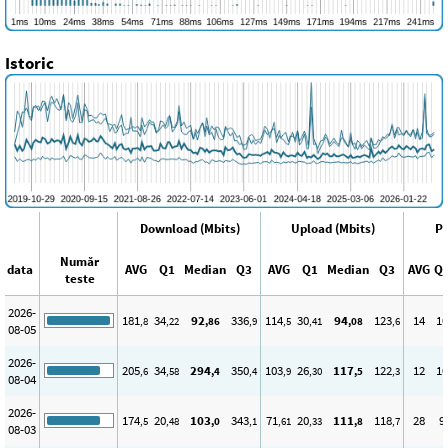
Istoric
Download (Mbits)
Upload (Mbits)
Pi
Număr
data
AVG
Q1
Median
Q3
AVG
Q1
Median
Q3
AVG
Q
teste
2026-
181
34
92
336
114
30
94
123
14
10
,8
,22
,86
,9
,5
,41
,08
,6
08-05
2026-
205
34
294
350
103
26
117
122
12
10
,6
,58
,4
,4
,9
,30
,5
,3
08-04
2026-
174
20
103
343
71
20
111
118
28
9
,5
,48
,0
,1
,61
,33
,8
,7
08-03