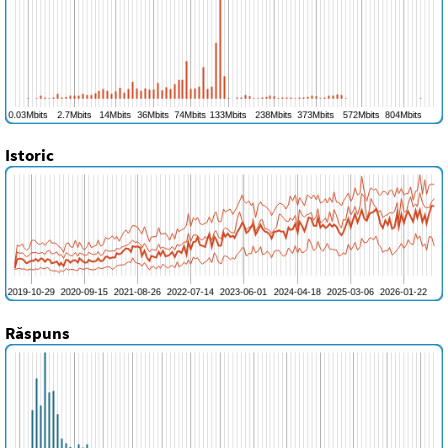
Istoric
Răspuns