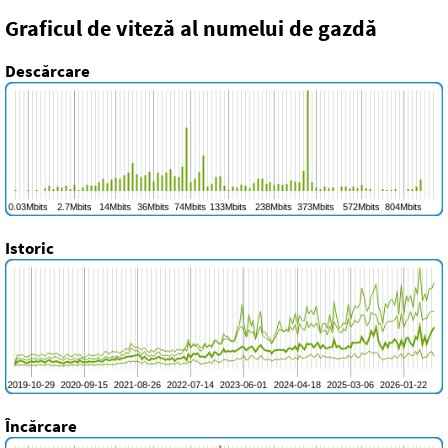
Graficul de viteză al numelui de gazdă
Descărcare
Istoric
Încărcare