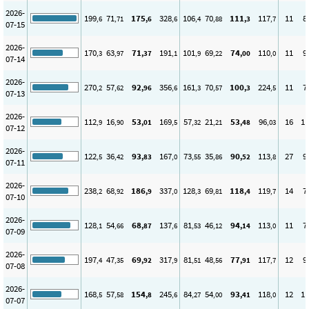
2026-
199
71
175
328
106
70
111
117
11
8
,6
,71
,6
,6
,4
,88
,3
,7
07-15
2026-
170
63
71
191
101
69
74
110
11
9
,3
,97
,37
,1
,9
,22
,00
,0
07-14
2026-
270
57
92
356
161
70
100
224
11
7
,2
,62
,96
,6
,3
,57
,3
,5
07-13
2026-
112
16
53
169
57
21
53
96
16
11
,9
,90
,01
,5
,32
,21
,48
,03
07-12
2026-
122
36
93
167
73
35
90
113
27
9
,5
,42
,83
,0
,55
,86
,52
,8
07-11
2026-
238
68
186
337
128
69
118
119
14
7
,2
,92
,9
,0
,3
,81
,4
,7
07-10
2026-
128
54
68
137
81
46
94
113
11
7
,1
,66
,87
,6
,53
,12
,14
,0
07-09
2026-
197
47
69
317
81
48
77
117
12
9
,4
,35
,92
,9
,51
,56
,91
,7
07-08
2026-
168
57
154
245
84
54
93
118
12
11
,5
,58
,8
,6
,27
,00
,41
,0
07-07