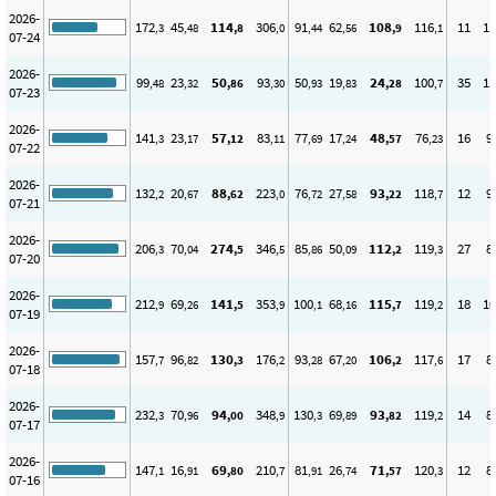
2026-
172
45
114
306
91
62
108
116
11
11
,3
,48
,8
,0
,44
,56
,9
,1
07-24
2026-
99
23
50
93
50
19
24
100
35
11
,48
,32
,86
,30
,93
,83
,28
,7
07-23
2026-
141
23
57
83
77
17
48
76
16
9
,3
,17
,12
,11
,69
,24
,57
,23
07-22
2026-
132
20
88
223
76
27
93
118
12
9
,2
,67
,62
,0
,72
,58
,22
,7
07-21
2026-
206
70
274
346
85
50
112
119
27
8
,3
,04
,5
,5
,86
,09
,2
,3
07-20
2026-
212
69
141
353
100
68
115
119
18
10
,9
,26
,5
,9
,1
,16
,7
,2
07-19
2026-
157
96
130
176
93
67
106
117
17
8
,7
,82
,3
,2
,28
,20
,2
,6
07-18
2026-
232
70
94
348
130
69
93
119
14
8
,3
,96
,00
,9
,3
,89
,82
,2
07-17
2026-
147
16
69
210
81
26
71
120
12
8
,1
,91
,80
,7
,91
,74
,57
,3
07-16