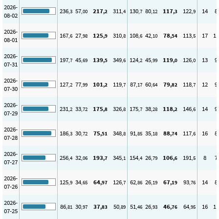
2026-
236
57
217
311
130
80
117
122
14
8
,3
,00
,2
,4
,7
,12
,3
,9
08-02
2026-
167
27
125
310
108
42
78
113
17
11
,6
,98
,9
,8
,6
,10
,54
,5
08-01
2026-
197
45
139
349
124
45
119
126
13
9
,7
,69
,5
,6
,2
,99
,0
,0
07-31
2026-
127
77
101
119
87
60
79
118
12
9
,2
,99
,2
,7
,17
,64
,82
,7
07-30
2026-
231
33
175
326
175
38
118
146
14
9
,2
,72
,8
,8
,7
,28
,2
,6
07-29
2026-
186
30
75
348
91
35
88
117
16
8
,3
,72
,51
,8
,85
,18
,74
,6
07-28
2026-
256
32
193
345
154
26
106
191
8
7
,4
,06
,7
,1
,4
,79
,6
,5
07-27
2026-
125
34
64
126
62
26
67
93
14
8
,9
,65
,97
,7
,86
,19
,19
,76
07-26
2026-
86
30
37
50
51
26
46
64
16
11
,81
,97
,83
,89
,46
,93
,76
,95
07-25