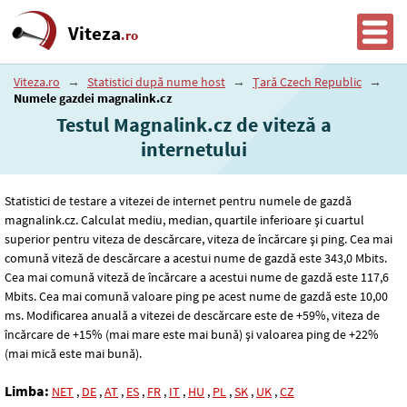
Viteza
.ro
Viteza.ro
→
Statistici după nume host
→
Țară Czech Republic
→
Numele gazdei magnalink.cz
Testul Magnalink.cz de viteză a
internetului
Statistici de testare a vitezei de internet pentru numele de gazdă
magnalink.cz. Calculat mediu, median, quartile inferioare și cuartul
superior pentru viteza de descărcare, viteza de încărcare și ping. Cea mai
comună viteză de descărcare a acestui nume de gazdă este 343
,0
Mbits.
Cea mai comună viteză de încărcare a acestui nume de gazdă este 117
,6
Mbits. Cea mai comună valoare ping pe acest nume de gazdă este 10
,00
ms. Modificarea anuală a vitezei de descărcare este de +59%, viteza de
încărcare de +15% (mai mare este mai bună) și valoarea ping de +22%
(mai mică este mai bună).
Limba:
NET
,
DE
,
AT
,
ES
,
FR
,
IT
,
HU
,
PL
,
SK
,
UK
,
CZ