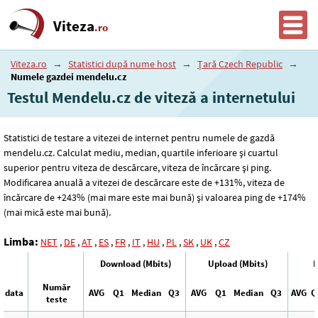
Viteza
.ro
Viteza.ro
→
Statistici după nume host
→
Țară Czech Republic
→
Numele gazdei mendelu.cz
Testul Mendelu.cz de viteză a internetului
Statistici de testare a vitezei de internet pentru numele de gazdă
mendelu.cz. Calculat mediu, median, quartile inferioare și cuartul
superior pentru viteza de descărcare, viteza de încărcare și ping.
Modificarea anuală a vitezei de descărcare este de +131%, viteza de
încărcare de +243% (mai mare este mai bună) și valoarea ping de +174%
(mai mică este mai bună).
Limba:
NET
,
DE
,
AT
,
ES
,
FR
,
IT
,
HU
,
PL
,
SK
,
UK
,
CZ
Download (Mbits)
Upload (Mbits)
P
Număr
data
AVG
Q1
Median
Q3
AVG
Q1
Median
Q3
AVG
Q
teste