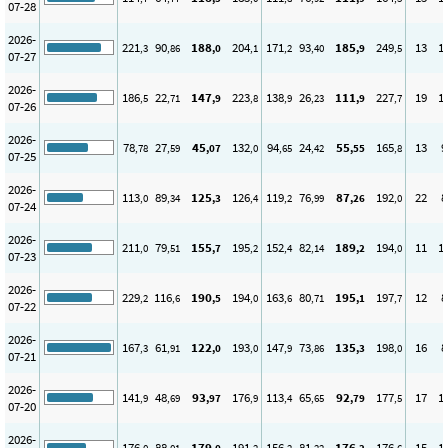
07-28
2026-
221
90
188
204
171
93
185
249
13
1
,3
,86
,0
,1
,2
,40
,9
,5
07-27
2026-
186
22
147
223
138
26
111
227
19
1
,5
,71
,9
,8
,9
,23
,9
,7
07-26
2026-
78
27
45
132
94
24
55
165
13
9
,78
,59
,07
,0
,65
,42
,55
,8
07-25
2026-
113
89
125
126
119
76
87
192
22
8
,0
,34
,3
,4
,2
,99
,26
,0
07-24
2026-
211
79
155
195
152
82
189
194
11
1
,0
,51
,7
,2
,4
,14
,2
,0
07-23
2026-
229
116
190
194
163
80
195
197
12
8
,2
,6
,5
,0
,6
,71
,1
,7
07-22
2026-
167
61
122
193
147
73
135
198
16
8
,3
,91
,0
,0
,9
,86
,3
,0
07-21
2026-
141
48
93
176
113
65
92
177
17
1
,9
,69
,97
,9
,4
,65
,79
,5
07-20
2026-
176
88
179
191
156
81
176
176
15
1