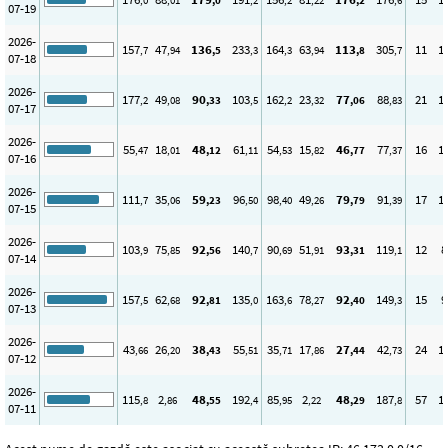
,0
,01
,0
,2
,2
,22
,2
,6
07-19
2026-
157
47
136
233
164
63
113
305
11
1
,7
,94
,5
,3
,3
,94
,8
,7
07-18
2026-
177
49
90
103
162
23
77
88
21
1
,2
,08
,33
,5
,2
,32
,06
,83
07-17
2026-
55
18
48
61
54
15
46
77
16
1
,47
,01
,12
,11
,53
,82
,77
,37
07-16
2026-
111
35
59
96
98
49
79
91
17
1
,7
,06
,23
,50
,40
,26
,79
,39
07-15
2026-
103
75
92
140
90
51
93
119
12
8
,9
,85
,56
,7
,69
,91
,31
,1
07-14
2026-
157
62
92
135
163
78
92
149
15
9
,5
,68
,81
,0
,6
,27
,40
,3
07-13
2026-
43
26
38
55
35
17
27
42
24
1
,66
,20
,43
,51
,71
,86
,44
,73
07-12
2026-
115
2
48
192
85
2
48
187
57
1
,8
,86
,55
,4
,95
,22
,29
,8
07-11