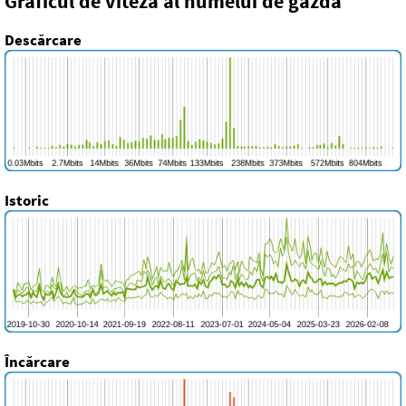
Graficul de viteză al numelui de gazdă
Descărcare
Istoric
Încărcare