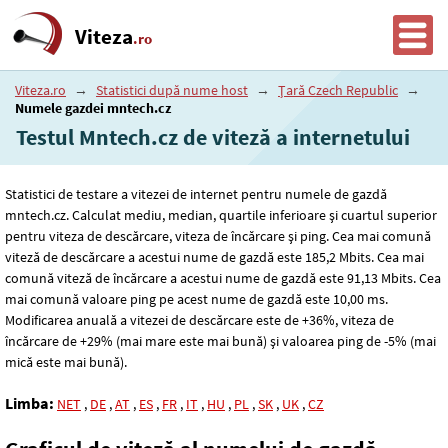
Viteza
.ro
Viteza.ro
→
Statistici după nume host
→
Țară Czech Republic
→
Numele gazdei mntech.cz
Testul Mntech.cz de viteză a internetului
Statistici de testare a vitezei de internet pentru numele de gazdă
mntech.cz. Calculat mediu, median, quartile inferioare și cuartul superior
pentru viteza de descărcare, viteza de încărcare și ping. Cea mai comună
viteză de descărcare a acestui nume de gazdă este 185
,2
Mbits. Cea mai
comună viteză de încărcare a acestui nume de gazdă este 91
,13
Mbits. Cea
mai comună valoare ping pe acest nume de gazdă este 10
,00
ms.
Modificarea anuală a vitezei de descărcare este de +36%, viteza de
încărcare de +29% (mai mare este mai bună) și valoarea ping de -5% (mai
mică este mai bună).
Limba:
NET
,
DE
,
AT
,
ES
,
FR
,
IT
,
HU
,
PL
,
SK
,
UK
,
CZ