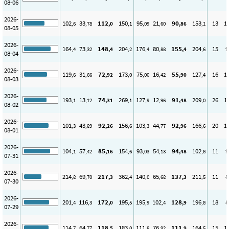
08-06
2026-
102
33
112
150
95
21
90
153
13
1
,6
,78
,0
,1
,09
,60
,86
,1
08-05
2026-
164
73
148
204
176
80
155
204
15
9
,4
,32
,4
,2
,4
,88
,4
,6
08-04
2026-
119
31
72
173
75
16
55
127
16
1
,6
,66
,92
,0
,00
,42
,90
,4
08-03
2026-
193
13
74
269
127
12
91
209
26
1
,1
,12
,31
,1
,9
,96
,48
,0
08-02
2026-
101
43
92
156
103
44
92
166
20
1
,3
,89
,26
,6
,3
,77
,96
,6
08-01
2026-
104
57
85
154
93
54
94
102
11
9
,1
,42
,16
,6
,03
,13
,48
,8
07-31
2026-
214
69
217
362
140
65
137
211
11
8
,8
,70
,3
,4
,0
,68
,3
,5
07-30
2026-
201
116
172
195
195
102
128
196
18
8
,4
,3
,0
,5
,9
,4
,9
,8
07-29
2026-
114
64
118
183
111
76
111
164
15
1
,7
,77
,5
,0
,8
,92
,9
,5