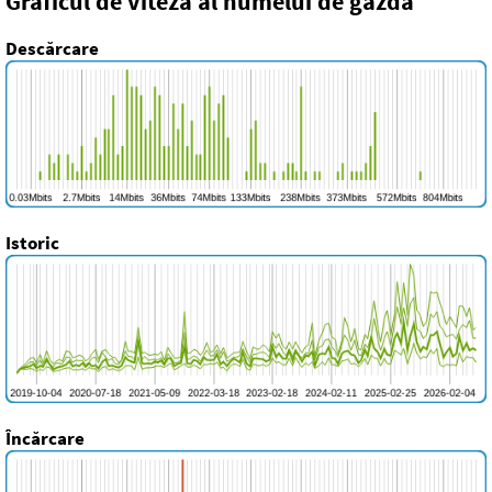
Graficul de viteză al numelui de gazdă
Descărcare
Istoric
Încărcare