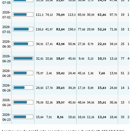
,15
,98
,67
,83
,45
,73
,76
,48
07-05
2026-
111
74
76
113
65
30
61
97
19
11
,3
,13
,09
,3
,93
,09
,86
,70
07-02
2026-
116
41
82
156
77
29
52
71
18
12
,8
,97
,84
,0
,68
,99
,28
,06
07-01
2026-
34
17
42
50
27
8
22
34
25
15
,91
,41
,98
,96
,35
,79
,10
,19
06-30
2026-
32
10
18
45
9
5
10
13
77
40
,92
,85
,07
,93
,43
,23
,75
,18
06-29
2026-
75
2
10
24
45
1
7
13
51
28
,97
,45
,42
,49
,16
,38
,68
,93
06-28
2026-
24
17
30
34
17
8
15
24
14
12
,50
,78
,65
,29
,19
,89
,83
,80
06-26
2026-
76
32
39
45
48
34
35
36
15
9
,09
,36
,97
,00
,04
,56
,01
,36
06-24
2026-
15
7
8
19
16
12
13
18
33
29
,64
,91
,56
,82
,03
,26
,34
,45
06-23