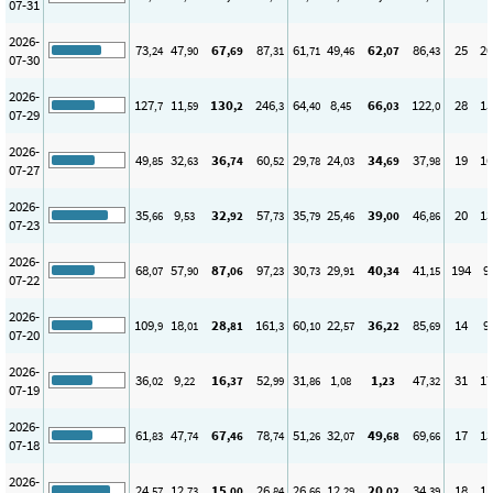
07-31
2026-
73
47
67
87
61
49
62
86
25
20
,24
,90
,69
,31
,71
,46
,07
,43
07-30
2026-
127
11
130
246
64
8
66
122
28
15
,7
,59
,2
,3
,40
,45
,03
,0
07-29
2026-
49
32
36
60
29
24
34
37
19
16
,85
,63
,74
,52
,78
,03
,69
,98
07-27
2026-
35
9
32
57
35
25
39
46
20
13
,66
,53
,92
,73
,79
,46
,00
,86
07-23
2026-
68
57
87
97
30
29
40
41
194
9
,07
,90
,06
,23
,73
,91
,34
,15
07-22
2026-
109
18
28
161
60
22
36
85
14
9
,9
,01
,81
,3
,10
,57
,22
,69
07-20
2026-
36
9
16
52
31
1
1
47
31
17
,02
,22
,37
,99
,86
,08
,23
,32
07-19
2026-
61
47
67
78
51
32
49
69
17
13
,83
,74
,46
,74
,26
,07
,68
,66
07-18
2026-
24
12
15
26
26
12
20
34
18
15
,57
,73
,00
,84
,66
,29
,02
,39