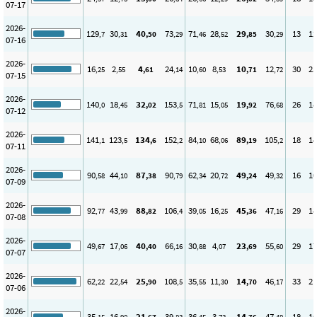
07-17
2026-
129
30
40
73
71
28
29
30
13
12
,7
,31
,50
,29
,46
,52
,85
,29
07-16
2026-
16
2
4
24
10
8
10
12
30
25
,25
,55
,61
,14
,60
,53
,71
,72
07-15
2026-
140
18
32
153
71
15
19
76
26
18
,0
,45
,02
,5
,81
,05
,92
,68
07-12
2026-
141
123
134
152
84
68
89
105
18
14
,1
,5
,6
,2
,10
,06
,19
,2
07-11
2026-
90
44
87
90
62
20
49
49
16
10
,58
,10
,38
,79
,34
,72
,24
,32
07-09
2026-
92
43
88
106
39
16
45
47
29
18
,77
,99
,82
,4
,05
,25
,36
,16
07-08
2026-
49
17
40
66
30
4
23
55
29
17
,67
,06
,40
,16
,88
,07
,69
,60
07-07
2026-
62
22
25
108
35
11
14
46
33
21
,22
,54
,90
,5
,55
,30
,70
,17
07-06
2026-
35
16
21
39
36
3
14
47
18
16