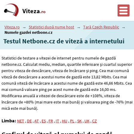
Viteza
.ro
Viteza.ro
→
Statistici după nume host
→
Țară Czech Republic
→
Numele gazdei netbone.cz
Testul Netbone.cz de viteză a internetului
Statistici de testare a vitezei de internet pentru numele de gazdă
netbone.cz. Calculat mediu, median, quartile inferioare și cuartul superior
pentru viteza de descărcare, viteza de încărcare și ping. Cea mai comună
viteză de descărcare a acestui nume de gazdă este 13
,82
Mbits. Cea mai
comună viteză de încărcare a acestui nume de gazdă este 46
,66
Mbits. Cea
mai comună valoare ping pe acest nume de gazdă este 16
,00
ms.
Modificarea anuală a vitezei de descărcare este de +108%, viteza de
încărcare de +80% (mai mare este mai bună) și valoarea ping de -76% (mai
mică este mai bună).
Limba:
NET
,
DE
,
AT
,
ES
,
FR
,
IT
,
HU
,
PL
,
SK
,
UK
,
CZ