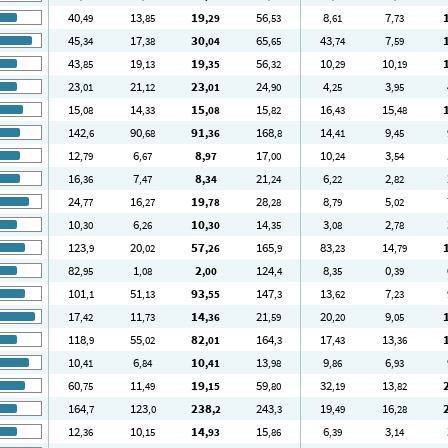
40
13
19
56
8
7
,49
,85
,29
,53
,61
,73
45
17
30
65
43
7
,34
,38
,04
,65
,74
,59
43
19
19
56
10
10
,85
,13
,35
,32
,29
,19
23
21
23
24
4
3
,01
,12
,01
,90
,25
,95
15
14
15
15
16
15
,08
,33
,08
,82
,43
,48
142
90
91
168
14
9
,6
,68
,36
,8
,41
,45
12
6
8
17
10
3
,79
,67
,97
,00
,24
,54
16
7
8
21
6
2
,36
,47
,34
,24
,22
,82
24
16
19
28
8
5
,77
,27
,78
,28
,79
,02
10
6
10
14
3
2
,30
,26
,30
,35
,08
,78
123
20
57
165
83
14
,9
,02
,26
,9
,23
,79
82
1
2
124
8
0
,95
,08
,00
,4
,35
,39
101
51
93
147
13
7
,1
,13
,55
,3
,62
,23
17
11
14
21
20
9
,42
,73
,36
,59
,20
,05
118
55
82
164
17
13
,9
,02
,01
,3
,43
,36
10
6
10
13
9
6
,41
,84
,41
,98
,86
,93
60
11
19
59
32
13
,75
,49
,15
,80
,19
,82
164
123
238
243
19
16
,7
,0
,2
,3
,49
,28
12
10
14
15
6
3
,36
,15
,93
,86
,39
,14