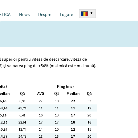
▾
STICA
News
Despre
Logare
l superior pentru viteza de descărcare, viteza de
ă) și valoarea ping de +54% (mai mică este mai bună).
its)
Ping (ms)
edian
Q3
AVG
Q1
Median
Q3
6
6
27
18
22
33
,45
,98
49
49
11
11
11
12
,46
,73
5
6
16
13
17
20
,19
,45
22
22
17
17
18
18
,65
,93
10
12
14
10
12
15
,14
,74
24
24
18
13
17
20
,67
,76