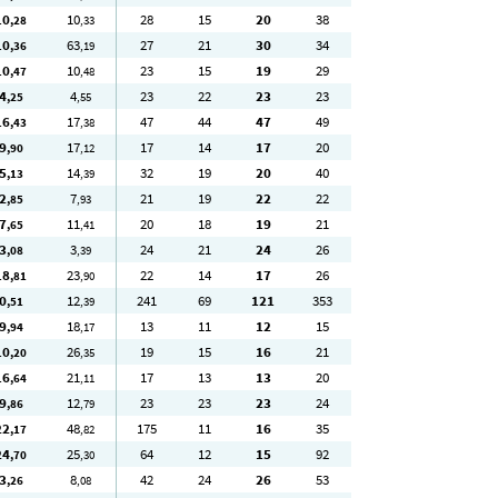
10
10
28
15
20
38
,28
,33
10
63
27
21
30
34
,36
,19
10
10
23
15
19
29
,47
,48
4
4
23
22
23
23
,25
,55
16
17
47
44
47
49
,43
,38
9
17
17
14
17
20
,90
,12
5
14
32
19
20
40
,13
,39
2
7
21
19
22
22
,85
,93
7
11
20
18
19
21
,65
,41
3
3
24
21
24
26
,08
,39
18
23
22
14
17
26
,81
,90
0
12
241
69
121
353
,51
,39
9
18
13
11
12
15
,94
,17
10
26
19
15
16
21
,20
,35
16
21
17
13
13
20
,64
,11
9
12
23
23
23
24
,86
,79
22
48
175
11
16
35
,17
,82
24
25
64
12
15
92
,70
,30
3
8
42
24
26
53
,26
,08