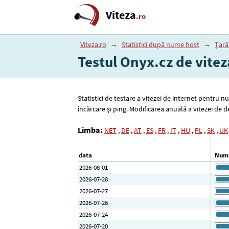
Viteza
.ro
Viteza.ro
→
Statistici după nume host
→
Țară
Testul Onyx.cz de vitez
Statistici de testare a vitezei de internet pentru 
încărcare și ping. Modificarea anuală a vitezei de
Limba:
NET
,
DE
,
AT
,
ES
,
FR
,
IT
,
HU
,
PL
,
SK
,
UK
data
Numă
2026-08-01
2026-07-28
2026-07-27
2026-07-26
2026-07-24
2026-07-20