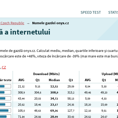
SPEED TEST
STATI
 Czech Republic
→
Numele gazdei onyx.cz
ă a internetului
numele de gazdă onyx.cz. Calculat mediu, median, quartile inferioare și cuartu
 descărcare este de +48%, viteza de încărcare de -39% (mai mare este mai bun
,
CZ
Download (Mbits)
Upload (Mb
r teste
AVG
Q1
Median
Q3
AVG
Q1
M
21
9
12
29
6
5
,32
,15
,52
,09
,04
,30
308
304
308
313
49
49
,9
,6
,9
,2
,46
,20
43
20
34
58
5
4
,44
,03
,72
,13
,59
,33
20
18
23
24
18
15
,82
,46
,17
,35
,20
,69
105
46
69
127
12
9
,0
,63
,36
,7
,10
,51
71
24
28
33
24
24
,84
,56
,99
,43
,52
,67