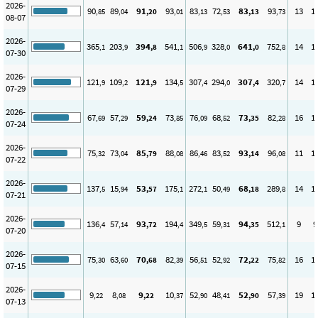
2026-
90
89
91
93
83
72
83
93
13
1
,85
,04
,20
,01
,13
,53
,13
,73
08-07
2026-
365
203
394
541
506
328
641
752
14
1
,1
,9
,8
,1
,9
,0
,0
,8
07-30
2026-
121
109
121
134
307
294
307
320
14
1
,9
,2
,9
,5
,4
,0
,4
,7
07-29
2026-
67
57
59
73
76
68
73
82
16
1
,69
,29
,24
,85
,09
,52
,35
,28
07-24
2026-
75
73
85
88
86
83
93
96
11
1
,32
,04
,79
,08
,46
,52
,14
,08
07-22
2026-
137
15
53
175
272
50
68
289
14
1
,5
,94
,57
,1
,1
,49
,18
,8
07-21
2026-
136
57
93
194
349
59
94
512
9
9
,4
,14
,72
,4
,5
,31
,35
,1
07-20
2026-
75
63
70
82
56
52
72
75
16
1
,30
,60
,68
,39
,51
,92
,22
,82
07-15
2026-
9
8
9
10
52
48
52
57
19
1
,22
,08
,22
,37
,90
,41
,90
,39
07-13