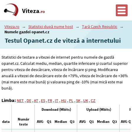
Viteza
.ro
Viteza.ro
→
Statistici după nume host
→
Țară Czech Republic
→
Numele gazdei opanet.cz
Testul Opanet.cz de viteză a internetului
Statistici de testare a vitezei de internet pentru numele de gazdă
opanet.cz. Calculat mediu, median, quartile inferioare și cuartul superior
pentru viteza de descărcare, viteza de încărcare și ping. Modificarea
anuală a vitezei de descărcare este de +79%, viteza de încărcare de +36%
(mai mare este mai bună) și valoarea ping de -10% (mai mică este mai
bună).
Limba:
NET
,
DE
,
AT
,
ES
,
FR
,
IT
,
HU
,
PL
,
SK
,
UK
,
CZ
Download (Mbits)
Upload (Mbits)
P
Număr
data
AVG
Q1
Median
Q3
AVG
Q1
Median
Q3
AVG
Q
teste