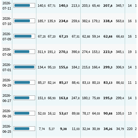
2026-
140
67
140
213
203
65
207
345
14
1
,5
,71
,5
,3
,3
,40
,8
,7
07-11
2026-
185
135
234
259
382
179
338
563
16
1
,7
,9
,0
,6
,6
,2
,4
,8
07-10
2026-
67
67
67
67
62
59
62
66
16
1
,25
,20
,25
,31
,88
,14
,88
,63
07-09
2026-
311
191
270
390
274
153
223
345
19
1
,9
,2
,1
,8
,4
,2
,9
,1
07-08
2026-
134
95
155
184
215
166
299
306
14
1
,4
,13
,6
,2
,8
,4
,3
,9
07-01
2026-
85
82
85
88
83
80
83
86
11
1
,27
,14
,27
,41
,13
,23
,13
,02
06-29
2026-
151
66
163
247
180
75
195
299
14
1
,0
,93
,8
,8
,2
,69
,0
,4
06-27
2026-
52
16
53
89
78
64
90
105
13
9
,03
,12
,67
,58
,17
,03
,88
,0
06-26
2026-
7
5
9
11
32
30
34
34
220
2
,74
,27
,38
,03
,04
,39
,26
,79
06-25