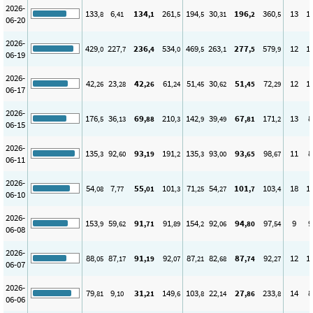
2026-
133
6
134
261
194
30
196
360
13
1
,8
,41
,1
,5
,5
,31
,2
,5
06-20
2026-
429
227
236
534
469
263
277
579
12
1
,0
,7
,4
,0
,5
,1
,5
,9
06-19
2026-
42
23
42
61
51
30
51
72
12
1
,26
,28
,26
,24
,45
,62
,45
,29
06-17
2026-
176
36
69
210
142
39
67
171
13
8
,5
,13
,88
,3
,9
,49
,81
,2
06-15
2026-
135
92
93
191
135
93
93
98
11
8
,3
,60
,19
,2
,3
,00
,65
,67
06-11
2026-
54
7
55
101
71
54
101
103
18
1
,08
,77
,01
,3
,25
,27
,7
,4
06-10
2026-
153
59
91
91
154
92
94
97
9
9
,9
,62
,71
,89
,2
,06
,80
,54
06-08
2026-
88
87
91
92
87
82
87
92
12
1
,05
,17
,19
,07
,21
,68
,74
,27
06-07
2026-
79
9
31
149
103
22
27
233
14
8
,81
,10
,21
,6
,8
,14
,86
,8
06-06