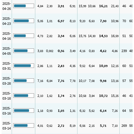
2025-
4
2
3
6
15
10
16
21
46
40
,84
,30
,91
,91
,99
,66
,21
,43
04-26
2025-
5
1
6
8
9
6
7
10
70
60
,05
,01
,97
,13
,20
,63
,90
,96
04-23
2025-
4
2
3
6
15
14
14
16
51
50
,73
,82
,54
,05
,75
,30
,53
,59
04-16
2025-
3
0
0
3
4
0
4
4
239
48
,83
,002
,56
,49
,16
,83
,62
,86
04-05
2025-
2
1
2
4
9
6
10
12
60
51
,86
,11
,83
,35
,52
,64
,09
,15
03-31
2025-
7
6
7
7
10
7
9
13
57
55
,16
,84
,76
,78
,17
,08
,98
,16
03-28
2025-
2
1
1
2
10
3
10
15
46
41
,10
,62
,74
,76
,58
,84
,72
,25
03-18
2025-
1
0
1
1
6
5
6
7
64
55
,18
,93
,05
,31
,32
,62
,14
,26
03-16
2025-
4
0
2
8
6
2
5
7
269
59
,01
,62
,72
,19
,56
,15
,71
,10
03-14