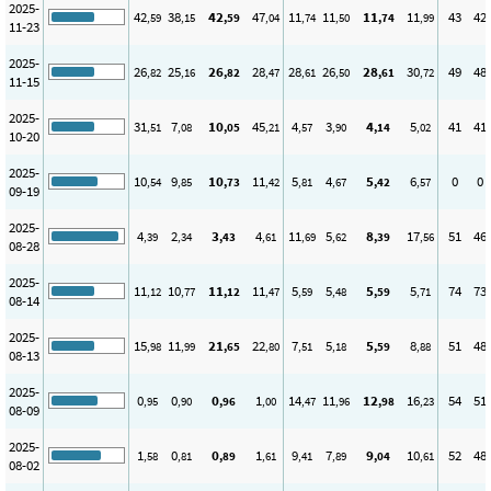
2025-
42
38
42
47
11
11
11
11
43
42
,59
,15
,59
,04
,74
,50
,74
,99
11-23
2025-
26
25
26
28
28
26
28
30
49
48
,82
,16
,82
,47
,61
,50
,61
,72
11-15
2025-
31
7
10
45
4
3
4
5
41
41
,51
,08
,05
,21
,57
,90
,14
,02
10-20
2025-
10
9
10
11
5
4
5
6
0
0
,54
,85
,73
,42
,81
,67
,42
,57
09-19
2025-
4
2
3
4
11
5
8
17
51
46
,39
,34
,43
,61
,69
,62
,39
,56
08-28
2025-
11
10
11
11
5
5
5
5
74
73
,12
,77
,12
,47
,59
,48
,59
,71
08-14
2025-
15
11
21
22
7
5
5
8
51
48
,98
,99
,65
,80
,51
,18
,59
,88
08-13
2025-
0
0
0
1
14
11
12
16
54
51
,95
,90
,96
,00
,47
,96
,98
,23
08-09
2025-
1
0
0
1
9
7
9
10
52
48
,58
,81
,89
,61
,41
,89
,04
,61
08-02