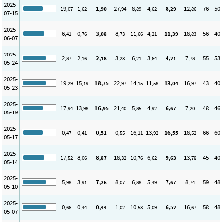
2025-
19
1
1
27
8
4
8
12
76
50
,07
,62
,90
,94
,89
,62
,29
,86
07-15
2025-
6
0
3
8
11
4
11
18
56
40
,41
,76
,08
,73
,66
,21
,39
,83
06-07
2025-
2
2
2
3
6
3
4
7
55
53
,87
,16
,18
,23
,21
,64
,21
,78
05-24
2025-
19
15
18
22
14
11
13
16
43
40
,29
,19
,75
,97
,15
,58
,04
,97
05-23
2025-
17
13
16
21
5
4
6
7
48
46
,94
,98
,95
,40
,85
,92
,67
,20
05-19
2025-
0
0
0
0
16
13
16
18
66
60
,47
,41
,51
,55
,11
,92
,55
,52
05-17
2025-
17
8
8
18
10
6
9
13
45
40
,52
,06
,87
,32
,76
,62
,63
,78
05-14
2025-
5
3
7
8
6
5
7
8
59
48
,98
,91
,26
,07
,88
,49
,67
,74
05-10
2025-
0
0
0
1
10
5
6
16
58
48
,66
,44
,44
,02
,53
,09
,52
,67
05-07