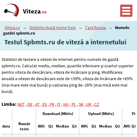
Viteza
.ro
Viteza.ro
→
Statistici după nume host
→
Țară Russia
→
Numele
gazdei spbmts.ru
Testul Spbmts.ru de viteză a internetului
Statistici de testare a vitezei de internet pentru numele de gazdă
spbmts.ru. Calculat mediu, median, quartile inferioare și cuartul superior
pentru viteza de descărcare, viteza de încărcare și ping. Modificarea
anuală a vitezei de descărcare este de +39%, viteza de încărcare de +65%
(mai mare este mai bună) și valoarea ping de -26% (mai mică este mai
bună).
Limba:
NET
,
DE
,
AT
,
ES
,
FR
,
IT
,
HU
,
PL
,
SK
,
UK
,
CZ
Download (Mbits)
Upload (Mbits)
Pi
Număr
data
AVG
Q1
Median
Q3
AVG
Q1
Median
Q3
AVG
Q1
teste