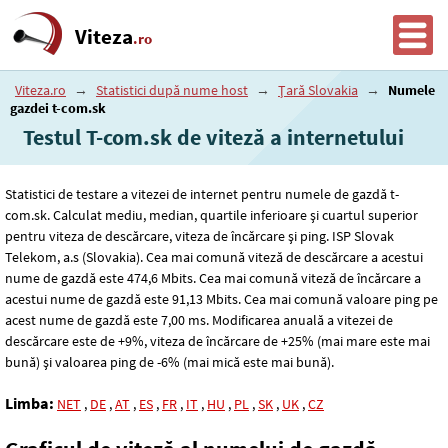
Viteza
.ro
Viteza.ro
→
Statistici după nume host
→
Țară Slovakia
→
Numele
gazdei t-com.sk
Testul T-com.sk de viteză a internetului
Statistici de testare a vitezei de internet pentru numele de gazdă t-
com.sk. Calculat mediu, median, quartile inferioare și cuartul superior
pentru viteza de descărcare, viteza de încărcare și ping. ISP Slovak
Telekom, a.s (Slovakia). Cea mai comună viteză de descărcare a acestui
nume de gazdă este 474
,6
Mbits. Cea mai comună viteză de încărcare a
acestui nume de gazdă este 91
,13
Mbits. Cea mai comună valoare ping pe
acest nume de gazdă este 7
,00
ms. Modificarea anuală a vitezei de
descărcare este de +9%, viteza de încărcare de +25% (mai mare este mai
bună) și valoarea ping de -6% (mai mică este mai bună).
Limba:
NET
,
DE
,
AT
,
ES
,
FR
,
IT
,
HU
,
PL
,
SK
,
UK
,
CZ