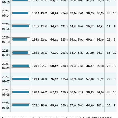
,8
,18
,02
,2
,72
,40
,63
,85
07-15
2026-
150
19
50
234
62
7
30
96
28
10
,7
,09
,16
,8
,24
,45
,09
,59
07-14
2026-
141
22
54
171
64
6
30
94
29
9
,4
,32
,87
,2
,73
,09
,07
,52
07-13
2026-
184
22
64
323
66
5
40
96
22
9
,9
,60
,91
,4
,72
,90
,67
,49
07-10
2026-
165
26
71
293
64
5
37
96
33
10
,3
,83
,36
,6
,54
,86
,49
,07
07-09
2026-
170
22
60
278
69
7
36
99
22
10
,0
,58
,12
,4
,92
,67
,77
,88
07-08
2026-
149
28
76
175
68
8
57
96
22
8
,4
,64
,67
,4
,80
,08
,38
,32
07-07
2026-
148
24
67
190
68
7
30
94
28
10
,8
,00
,82
,9
,34
,24
,83
,66
07-06
2026-
205
18
69
350
77
5
44
101
26
9
,0
,68
,84
,2
,16
,60
,79
,1
07-05