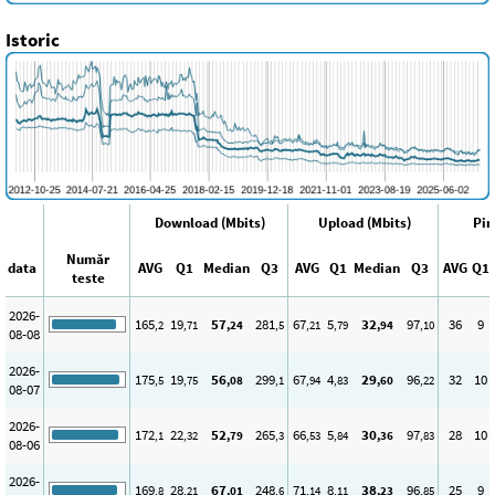
Istoric
Download (Mbits)
Upload (Mbits)
Pin
Număr
data
AVG
Q1
Median
Q3
AVG
Q1
Median
Q3
AVG
Q1
teste
2026-
165
19
57
281
67
5
32
97
36
9
,2
,71
,24
,5
,21
,79
,94
,10
08-08
2026-
175
19
56
299
67
4
29
96
32
10
,5
,75
,08
,1
,94
,83
,60
,22
08-07
2026-
172
22
52
265
66
5
30
97
28
10
,1
,32
,79
,3
,53
,84
,36
,83
08-06
2026-
169
28
67
248
71
8
38
96
25
9
,8
,21
,01
,6
,14
,11
,23
,85