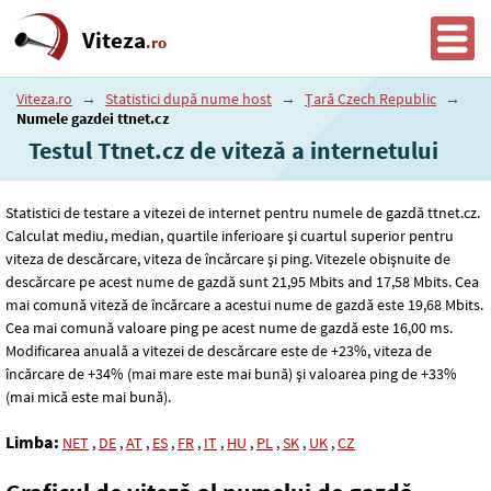
Viteza
.ro
Viteza.ro
→
Statistici după nume host
→
Țară Czech Republic
→
Numele gazdei ttnet.cz
Testul Ttnet.cz de viteză a internetului
Statistici de testare a vitezei de internet pentru numele de gazdă ttnet.cz.
Calculat mediu, median, quartile inferioare și cuartul superior pentru
viteza de descărcare, viteza de încărcare și ping. Vitezele obișnuite de
descărcare pe acest nume de gazdă sunt 21
,95
Mbits and 17
,58
Mbits. Cea
mai comună viteză de încărcare a acestui nume de gazdă este 19
,68
Mbits.
Cea mai comună valoare ping pe acest nume de gazdă este 16
,00
ms.
Modificarea anuală a vitezei de descărcare este de +23%, viteza de
încărcare de +34% (mai mare este mai bună) și valoarea ping de +33%
(mai mică este mai bună).
Limba:
NET
,
DE
,
AT
,
ES
,
FR
,
IT
,
HU
,
PL
,
SK
,
UK
,
CZ