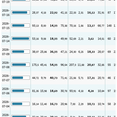
07-19
2026-
28
4
22
41
22
2
16
31
87
17
,37
,18
,92
,15
,33
,31
,12
,91
07-16
2026-
93
8
14
75
70
1
13
66
148
11
,13
,00
,55
,38
,16
,56
,17
,77
07-15
2026-
53
9
18
49
52
2
3
14
60
21
,16
,08
,55
,99
,69
,21
,62
,51
07-14
2026-
38
25
36
47
24
6
18
28
69
22
,07
,86
,55
,21
,30
,25
,33
,57
07-09
2026-
175
45
54
96
207
11
20
32
55
15
,5
,41
,55
,54
,0
,88
,87
,85
07-08
2026-
44
9
40
71
21
5
17
20
46
17
,72
,79
,73
,41
,56
,71
,31
,73
07-07
2026-
81
15
18
30
93
4
4
10
97
15
,35
,98
,69
,78
,91
,18
,28
,84
07-06
2026-
16
11
16
20
7
2
10
10
58
20
,14
,40
,73
,96
,00
,29
,72
,74
07-04
2026-
32
20
29
41
9
3
10
11
54
27