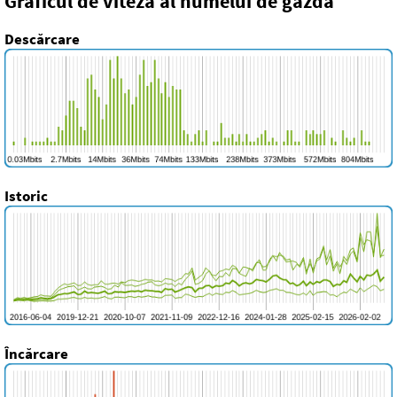
Graficul de viteză al numelui de gazdă
Descărcare
Istoric
Încărcare