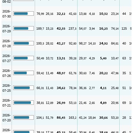
08-02
2026-
76
26
32
41
13
4
10
23
44
19
,99
,16
,12
,63
,88
,18
,52
,24
07-30
2026-
189
15
42
237
54
3
16
74
125
9
,7
,23
,55
,3
,07
,94
,25
,14
07-29
2026-
100
28
41
92
98
14
24
84
40
10
,3
,02
,27
,80
,27
,10
,92
,81
07-28
2026-
50
10
13
39
29
4
5
10
63
19
,49
,72
,51
,28
,37
,29
,40
,47
07-27
2026-
59
11
48
61
30
7
20
47
35
11
,42
,49
,97
,76
,63
,45
,22
,96
07-26
2026-
66
11
34
78
36
2
4
25
51
16
,31
,43
,62
,34
,35
,77
,11
,48
07-25
2026-
38
12
26
53
21
2
4
20
69
18
,81
,89
,99
,13
,45
,65
,89
,95
07-21
2026-
104
51
86
163
41
18
30
53
28
12
,1
,79
,45
,2
,24
,84
,66
,20
07-20
2026-
39
17
45
58
30
6
28
44
45
17
,18
,38
,33
,45
,96
,45
,68
,15