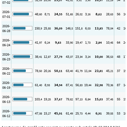
,09
,00
,37
,02
,31
,90
,37
,25
07-02
2026-
48
8
24
51
26
3
8
28
56
16
,60
,71
,55
,65
,02
,16
,62
,63
07-01
2026-
150
25
36
146
151
6
13
78
42
16
,9
,55
,09
,5
,8
,03
,85
,04
06-28
2026-
41
6
9
33
19
1
2
10
64
24
,97
,24
,83
,90
,47
,73
,84
,45
06-24
2026-
38
12
27
43
23
3
10
36
48
17
,41
,87
,79
,37
,34
,24
,00
,53
06-23
2026-
78
20
50
63
41
11
23
45
37
19
,50
,26
,11
,40
,79
,04
,81
,21
06-22
2026-
61
8
34
87
56
19
32
70
87
14
,40
,93
,94
,41
,83
,44
,98
,36
06-19
2026-
103
19
37
79
97
6
15
37
55
15
,4
,25
,67
,82
,13
,84
,03
,45
06-13
2026-
47
15
45
61
25
4
6
39
53
18
,08
,27
,91
,49
,73
,44
,91
,55
06-12